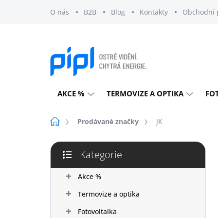
Přejít
O nás
B2B
Blog
Kontakty
Obchodní 
na
obsah
AKCE %
TERMOVIZE A OPTIKA
FO
Domů
Prodávané značky
JK
P
Kategorie
o
Přeskočit
s
kategorie
t
Akce %
r
Termovize a optika
a
n
Fotovoltaika