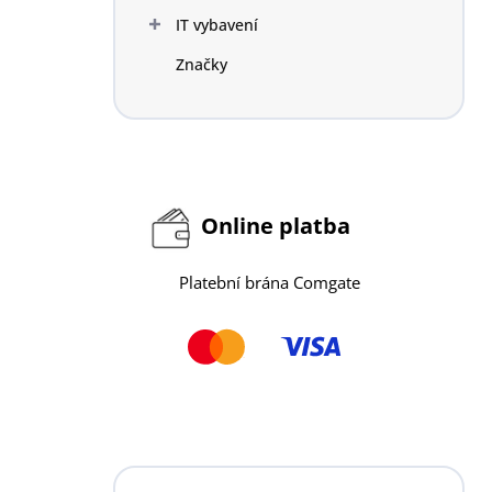
n
IT vybavení
í
p
Značky
a
n
e
l
Online platba
Platební brána Comgate