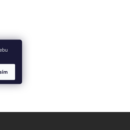
webu
sím