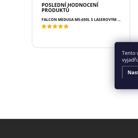
POSLEDNÍ HODNOCENÍ
PRODUKTŮ
FALCON MEDUSA M5-650L S LASEROVÝM DÁLKOMĚREM
Tento 
vyjadř
Nas
Z
á
p