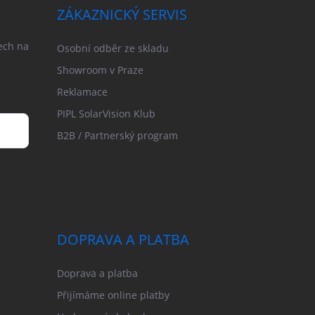
ZÁKAZNICKÝ SERVIS
ech na
Osobní odběr ze skladu
Showroom v Praze
Reklamace
PIPL SolarVision Klub
B2B / Partnerský program
DOPRAVA A PLATBA
Doprava a platba
Přijímáme online platby