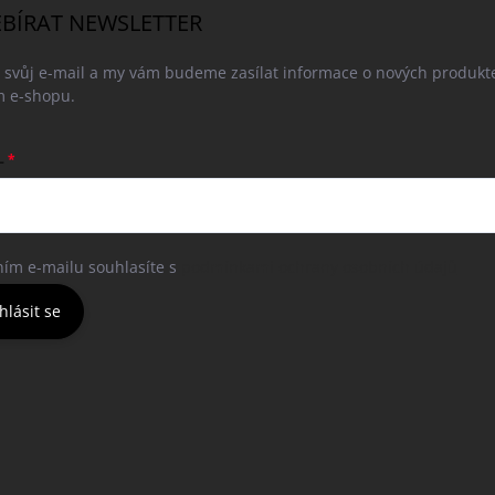
BÍRAT NEWSLETTER
e svůj e-mail a my vám budeme zasílat informace o nových produkt
 e-shopu.
L
ním e-mailu souhlasíte s
podmínkami ochrany osobních údajů
hlásit se