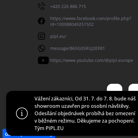
+420 226 886 715
https://www.facebook.com/profile.php?
id=100088049251502
pipl.eu/
message/B65GXSRUJ2EFB1
https://www.youtube.com/@pipl.europe
Vážení zákazníci, Od 31. 7. do 7. 8. bude náš
showroom uzavřen pro osobní návštěvy.
Odesílání objednávek probíhá bez omezení
Copyright 2026
Pipl EU
. Všechna práva vyhrazena.
v běžném režimu. Děkujeme za pochopení.
Tým PIPL.EU
Odstoupit od smlouvy