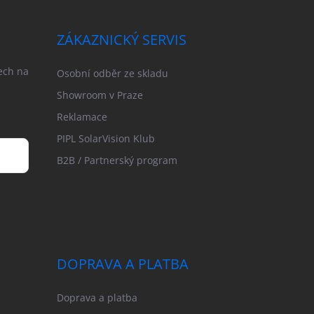
ZÁKAZNICKÝ SERVIS
ech na
Osobní odběr ze skladu
Showroom v Praze
Reklamace
PIPL SolarVision Klub
B2B / Partnerský program
DOPRAVA A PLATBA
Doprava a platba