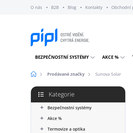
Přejít
O nás
B2B
Blog
Kontakty
Obchodní 
na
obsah
BEZPEČNOSTNÍ SYSTÉMY
AKCE %
Domů
Prodávané značky
Sunova Solar
P
Kategorie
o
Přeskočit
s
kategorie
t
Bezpečnostní systémy
r
Akce %
a
n
Termovize a optika