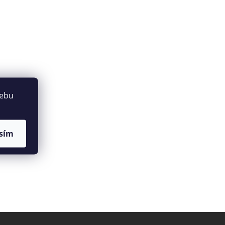
webu
sím