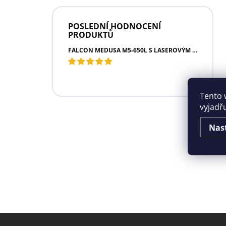
POSLEDNÍ HODNOCENÍ
PRODUKTŮ
FALCON MEDUSA M5-650L S LASEROVÝM DÁLKOMĚREM
Tento 
vyjadř
Nas
Z