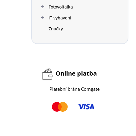
n
Fotovoltaika
í
p
IT vybavení
a
n
Značky
e
l
Online platba
Platební brána Comgate