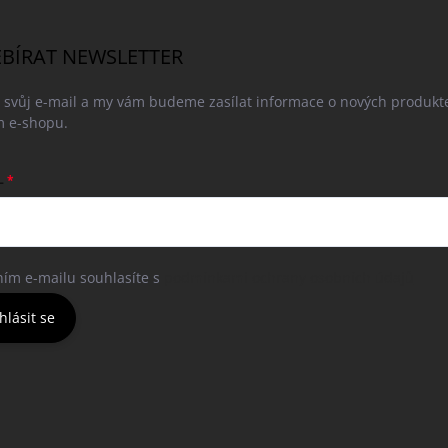
BÍRAT NEWSLETTER
e svůj e-mail a my vám budeme zasílat informace o nových produkt
 e-shopu.
L
ním e-mailu souhlasíte s
podmínkami ochrany osobních údajů
hlásit se