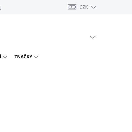
CZK
jů
PRÁZDNÝ KOŠÍK
NÁKUPNÍ
KOŠÍK
Í
ZNAČKY