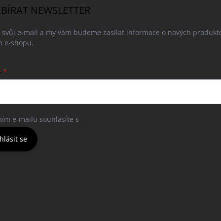
BÍRAT NEWSLETTER
e svůj e-mail a my vám budeme zasílat informace o nových produkt
 e-shopu.
L
ním e-mailu souhlasíte s
podmínkami ochrany osobních údajů
hlásit se