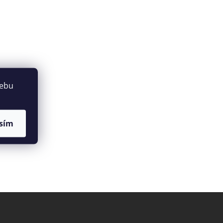
webu
sím