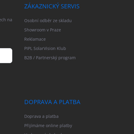
ZÁKAZNICKÝ SERVIS
ech na
Osobní odběr ze skladu
Showroom v Praze
Reklamace
PIPL SolarVision Klub
B2B / Partnerský program
DOPRAVA A PLATBA
Doprava a platba
Přijímáme online platby