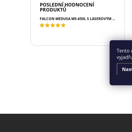
POSLEDNÍ HODNOCENÍ
PRODUKTŮ
FALCON MEDUSA M5-650L S LASEROVÝM DÁLKOMĚREM
Tento 
vyjadř
Nas
Z
á
p