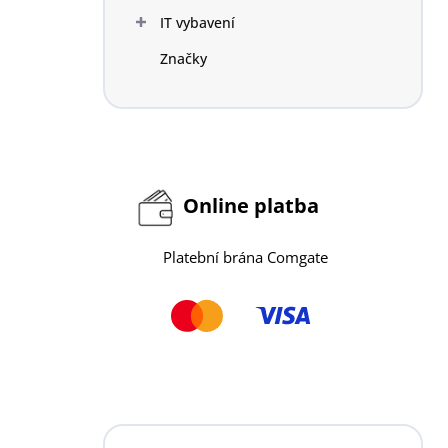
n
IT vybavení
í
p
Značky
a
n
e
l
Online platba
Platební brána Comgate