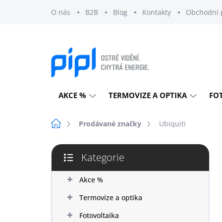
Přejít
O nás
B2B
Blog
Kontakty
Obchodní 
na
obsah
AKCE %
TERMOVIZE A OPTIKA
FO
Domů
Prodávané značky
Ubiquiti
P
Kategorie
o
Přeskočit
s
kategorie
t
Akce %
r
Termovize a optika
a
n
Fotovoltaika