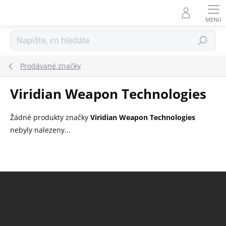
Přejít
na
obsah
Hledat
Prodávané značky
Viridian Weapon Technologies
Žádné produkty značky
Viridian Weapon Technologies
nebyly nalezeny...
Z
á
p
a
t