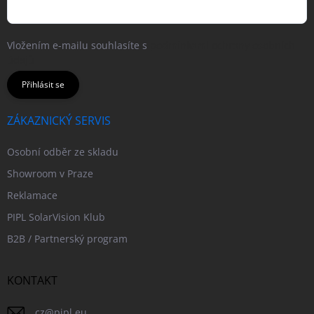
Vložením e-mailu souhlasíte s
podmínkami ochrany osobních
údajů
Přihlásit se
ZÁKAZNICKÝ SERVIS
Osobní odběr ze skladu
Showroom v Praze
Reklamace
PIPL SolarVision Klub
B2B / Partnerský program
KONTAKT
cz
@
pipl.eu