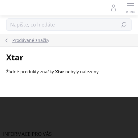
Přejít
na
obsah
Hledat
Prodávané značky
Xtar
Žádné produkty značky
Xtar
nebyly nalezeny...
Z
á
p
a
t
í
INFORMACE PRO VÁS