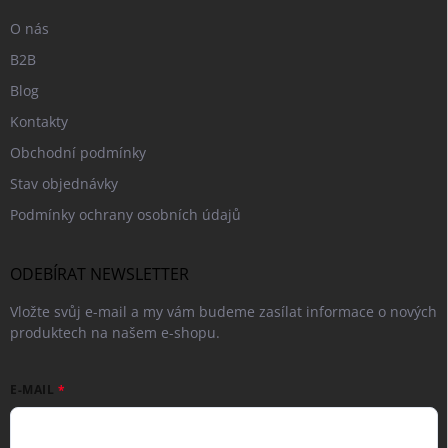
O nás
B2B
Blog
Kontakty
Obchodní podmínky
Stav objednávky
Podmínky ochrany osobních údajů
ODEBÍRAT NEWSLETTER
Vložte svůj e-mail a my vám budeme zasílat informace o nových
produktech na našem e-shopu.
E-MAIL