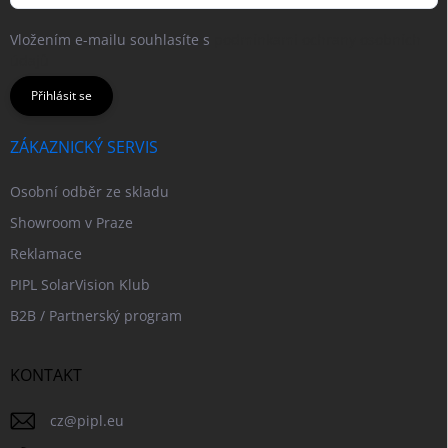
Vložením e-mailu souhlasíte s
podmínkami ochrany osobních
údajů
Přihlásit se
ZÁKAZNICKÝ SERVIS
Osobní odběr ze skladu
Showroom v Praze
Reklamace
PIPL SolarVision Klub
B2B / Partnerský program
KONTAKT
cz
@
pipl.eu