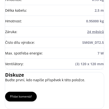
Délka kabelu
:
2,5 m
Hmotnost
:
0.95000 kg
Záruka
:
24 měsíců
Číslo dílu výrobce
:
SMGW_DT2.5
Max. spotřeba energie
:
7 W
Ventilátory
:
(3) 120 x 120 mm
Diskuze
Buďte první, kdo napíše příspěvek k této položce.
Přidat komentář