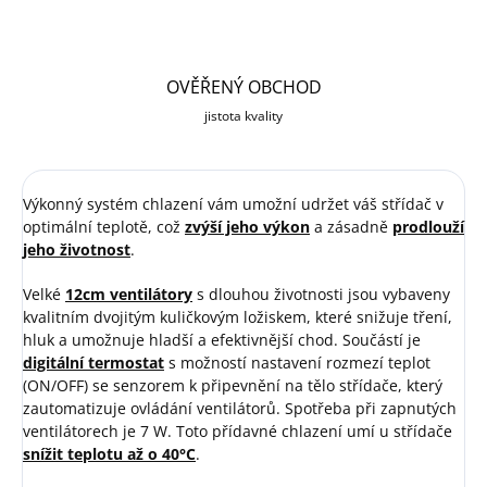
OVĚŘENÝ OBCHOD
jistota kvality
Výkonný systém chlazení vám umožní udržet váš střídač v
optimální teplotě, což
zvýší jeho výkon
a zásadně
prodlouží
jeho životnost
.
Velké
12cm ventilátory
s dlouhou životnosti jsou vybaveny
kvalitním dvojitým kuličkovým ložiskem, které snižuje tření,
hluk a umožnuje hladší a efektivnější chod. Součástí je
digitální termostat
s možností nastavení rozmezí teplot
(ON/OFF) se senzorem k připevnění na tělo střídače, který
zautomatizuje ovládání ventilátorů. Spotřeba při zapnutých
ventilátorech je 7 W. Toto přídavné chlazení umí u střídače
snížit teplotu až o 40°C
.