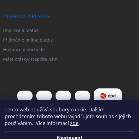
DOPRAVA A PLATBA
Doprava a platba
Přijímáme online platby
Hodnocení obchodu
Máte otázky? Napište nám
Tento web používá soubory cookie. Dalším
procházením tohoto webu vyjadřujete souhlas s jejich
používáním.. Více informací
zde
.
Copyright 2026
Pipl EU
. Všechna práva vyhrazena.
Upravit nastavení
Nastavení