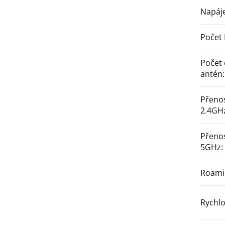
Napáje
Počet
Počet
antén
:
Přenos
2.4GH
Přenos
5GHz
:
Roami
Rychlo