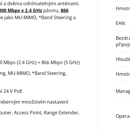
ní a dvěma odnímatelnými anténami.
Hmotn
300 Mbps v 2.4 GHz
pásmu,
866
ie jako MU-MIMO, *Band Steering a
EAN
:
Bezdr
připoj
Hloub
300 Mbps (2.4 GHz) + 866 Mbps (5 GHz)
ing, MU-MIMO, *Band Steering,
Hmotn
ní 24 V PoE
Mana
eberným množstvím nastavení
ter, Access Point, Range Extender,
Opera