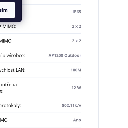
sím
 krytí
:
IP65
z MIMO
:
2 x 2
 MIMO
:
2 x 2
dílu výrobce
:
AP1200 Outdoor
ychlost LAN
:
100M
spotřeba
12 W
e
:
protokoly
:
802.11k/v
IMO
:
Ano