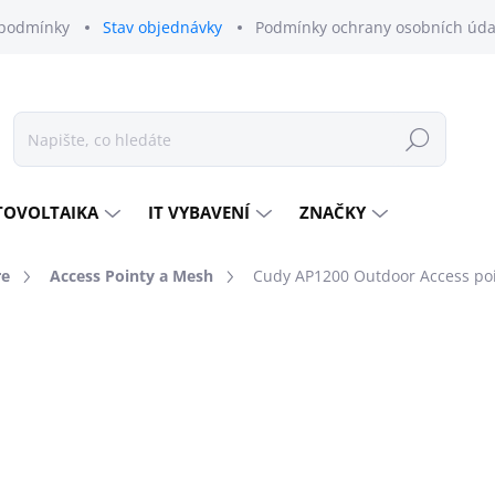
podmínky
Stav objednávky
Podmínky ochrany osobních úda
Hledat
TOVOLTAIKA
IT VYBAVENÍ
ZNAČKY
re
Access Pointy a Mesh
Cudy AP1200 Outdoor Access po
odnocení
ZNAČKA:
CUDY
1 545 Kč
1 219
1 007 Kč bez DPH