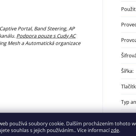
Použit
Prove
Captive Portal, Band Steering, AP
 kanálu.
Podpora pouze s Cudy AC
Provoz
ng Mesh a Automatická organizace
Šifrov
Šířka
:
Tlačít
Typ a
Výška
:
web používá soubory cookie. Dalším procházením tohoto 
ujete souhlas s jejich používáním.. Více informací
zde
.
Záruk