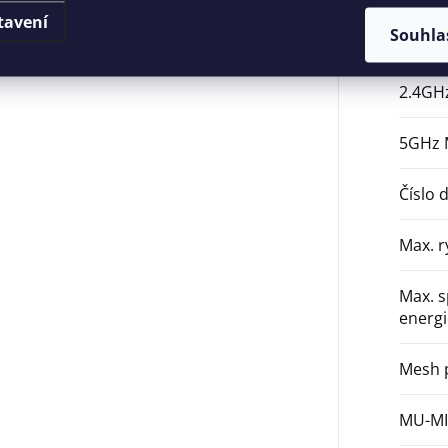
tavení
Souhla
Stupeň
2.4GH
5GHz
Číslo 
Max. r
Max. 
energi
Mesh 
MU-M