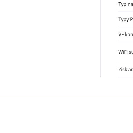
Typ na
Typy 
VF kon
WiFi s
Zisk a