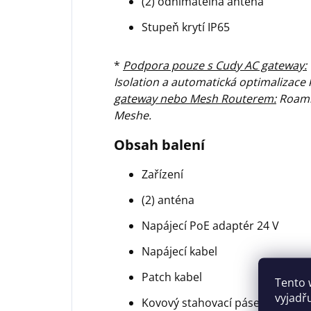
(2) odnímatelná anténa
Stupeň krytí IP65
*
Podpora pouze s Cudy AC gateway:
Isolation a automatická optimalizace
gateway nebo Mesh Routerem:
Roami
Meshe.
Obsah balení
Zařízení
(2) anténa
Napájecí PoE adaptér 24 V
Napájecí kabel
Patch kabel
Tento 
vyjadř
Kovový stahovací pásek