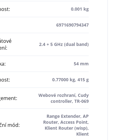
ost
:
0.001 kg
6971690794347
átové
2.4 + 5 GHz (dual band)
ení
:
ka
:
54 mm
ost
:
0.77000 kg, 415 g
Webové rozhraní, Cudy
gement
:
controller, TR-069
Range Extender, AP
Router, Access Point,
ční mód
:
Klient Router (wisp),
Klient