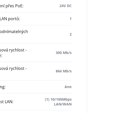
ní přes PoE
:
24V DC
 LAN portů
:
1
 odnímatelných
2
ová rychlost -
300 Mb/s
z
:
ová rychlost -
866 Mb/s
ng
:
Ano
(1) 10/100Mbps
st LAN
:
LAN/WAN