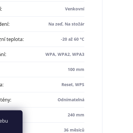
í
:
Venkovní
dení
:
Na zeď, Na stožár
ní teplota
:
-20 až 60 °C
ání
:
WPA, WPA2, WPA3
100 mm
ka
:
Reset, WPS
ntény
:
Odnímatelná
240 mm
webu
a
:
36 měsíců