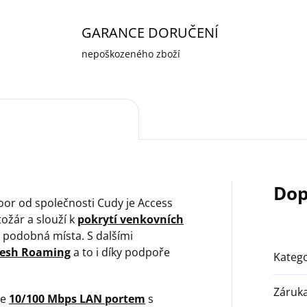
GARANCE DORUČENÍ
nepoškozeného zboží
Dop
or od společnosti Cudy je Access
tožár a slouží k
pokrytí venkovních
 a podobná místa. S dalšími
esh Roaming
a to i díky podpoře
Katego
Záruk
je
10/100 Mbps LAN portem
s