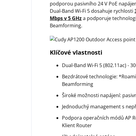
podporou pasivního 24 V PoE napáje
Dual-Band Wi-Fi 5 dosahuje rychlosti
Mbps v 5 GHz
a podporuje technolog
Beamforming.
Klíčové vlastnosti
Dual-Band Wi-Fi 5 (802.11ac) - 
Bezdrátové technologie: *Roam
Beamforming
Široké možnosti napájení: pasiv
Jednoduchý management s nepř
Podpora operačních módů AP Rou
Klient Router