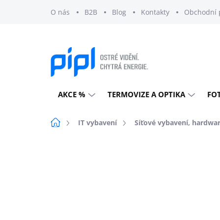
Přejít
O nás
B2B
Blog
Kontakty
Obchodní 
na
obsah
AKCE %
TERMOVIZE A OPTIKA
FO
Domů
IT vybavení
Síťové vybavení, hardwa
Neohodnoceno
Podrobnosti h
EXTERNÍ SKLAD