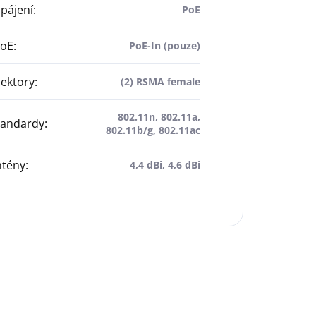
pájení
:
PoE
PoE
:
PoE-In (pouze)
ektory
:
(2) RSMA female
802.11n, 802.11a,
tandardy
:
802.11b/g, 802.11ac
ntény
:
4,4 dBi, 4,6 dBi