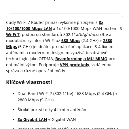
Cudy Wi-Fi 7 Router přináší výkonné připojení s
3x
10/100/1000 Mbps LAN
a 1x 100/1000 Mbps WAN portem. S
Wi-Fi 7
, podporou standardů 802.11a/b/g/n/ac/ax/be a
modulační rychlostí Wi-Fi až
688 Mbps
(2.4 GHz) +
2880
Mbps
(5 GHz) je ideální pro náročné aplikace. S 4 fixními
anténami a moderním designem využívá bezdrátové
technologie jako OFDMA,
Beamforming a MU-MIMO
pro
optimální výkon. Podporuje
VPN protokoly
, vzdálenou
správu a různé operační módy.
Klíčové vlastnosti
Dual-Band Wi-Fi 7 (802.11be) - 688 Mbps (2.4 GHz) +
2880 Mbps (5 GHz)
Široké pokrytí díky 4 fixním anténám
3x Gigabit LAN
+ Gigabit WAN