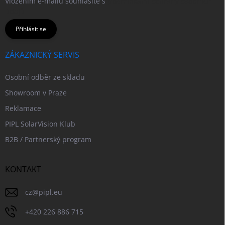
Vložením e-mailu souhlasíte s
podmínkami ochrany osobních
údajů
Přihlásit se
ZÁKAZNICKÝ SERVIS
Osobní odběr ze skladu
Showroom v Praze
Reklamace
PIPL SolarVision Klub
B2B / Partnerský program
KONTAKT
cz
@
pipl.eu
+420 226 886 715