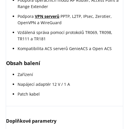
Podpora operačních módů AP Router, Access Point a
Range Extender
Podpora
VPN serverů
PPTP, L2TP, IPsec, Zerotier,
OpenVPN a WireGuard
Vzdálená správa pomocí protokolů TR069, TR098,
TR111 a TR181
Kompatibilita ACS serverů GenieACS a Open ACS
Obsah balení
Zařízení
Napájecí adaptér 12 V / 1 A
Patch kabel
Doplňkové parametry