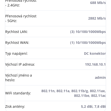
Přenosová rychlost
688 Mb/s
- 2.4GHz
:
Přenosová rychlost
2882 Mb/s
- 5GHz
:
Rychlost LAN
:
(3) 10/100/1000Mbps
Rychlost WAN
:
(1) 10/100/1000Mbps
Typ napájení
:
DC konektor
Výchozí IP adresa
:
192.168.10.1
Výchozí jméno a
admin
heslo
:
802.11n, 802.11a, 802.11b/g, 802.11ax,
WiFi standardy
:
802.11be, 802.11ac
Zisk antény
:
5,2 dBi, 7,8 dBi