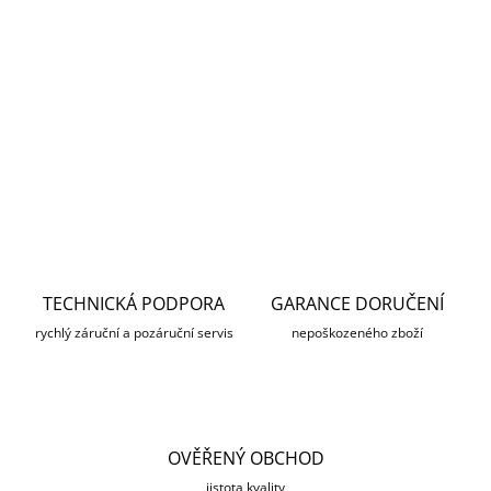
Cudy Wi-Fi 7 Router přináší výkonné připojení s 3x
10/100/1000 Mbps LAN a 1x 100/1000 Mbps WAN portem. S
Wi-Fi 7 , podporou standardů 802.11a/b/g/n/ac/ax/be a
modulační rychlostí Wi-Fi až 688 Mbps (2.4 GHz) +
DETAILNÍ INFORMACE
ZEPTAT SE
HLÍDAT
TECHNICKÁ PODPORA
GARANCE DORUČENÍ
rychlý záruční a pozáruční servis
nepoškozeného zboží
OVĚŘENÝ OBCHOD
jistota kvality