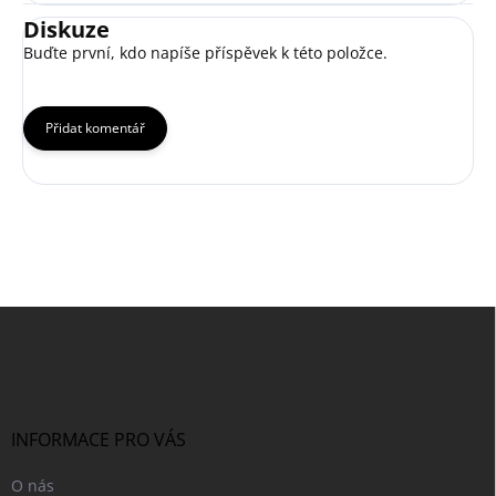
Diskuze
Buďte první, kdo napíše příspěvek k této položce.
Přidat komentář
Z
á
p
a
t
í
INFORMACE PRO VÁS
O nás