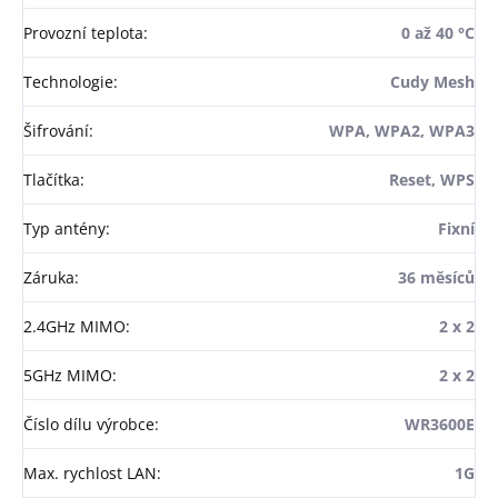
Provozní teplota
:
0 až 40 °C
Technologie
:
Cudy Mesh
Šifrování
:
WPA, WPA2, WPA3
Tlačítka
:
Reset, WPS
Typ antény
:
Fixní
Záruka
:
36 měsíců
2.4GHz MIMO
:
2 x 2
5GHz MIMO
:
2 x 2
Číslo dílu výrobce
:
WR3600E
Max. rychlost LAN
:
1G