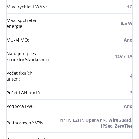
Max. rychlost WAN
:
1G
Max. spotřeba
8,5 W
energie
:
MU-MIMO
:
Ano
Napájení přes
12V / 1A
konektor/svorkovnici
:
Počet fixních
4
antén
:
Počet LAN portů
:
3
Podpora IPv6
:
Ano
PPTP, L2TP, OpenVPN, WireGuard,
Podporované VPN
:
IPSec, ZeroTier