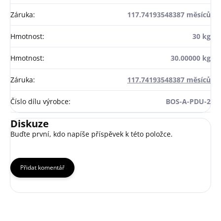
Záruka
:
117.74193548387 měsíců
Hmotnost
:
30 kg
Hmotnost
:
30.00000 kg
Záruka
:
117.74193548387 měsíců
Číslo dílu výrobce
:
BOS-A-PDU-2
Diskuze
Buďte první, kdo napíše příspěvek k této položce.
Přidat komentář