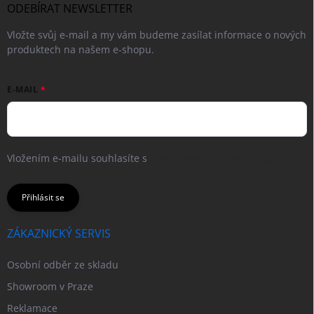
ODEBÍRAT NEWSLETTER
Vložte svůj e-mail a my vám budeme zasílat informace o nových
produktech na našem e-shopu.
E-MAIL
Vložením e-mailu souhlasíte s
podmínkami ochrany osobních
údajů
Přihlásit se
ZÁKAZNICKÝ SERVIS
Osobní odběr ze skladu
Showroom v Praze
Reklamace