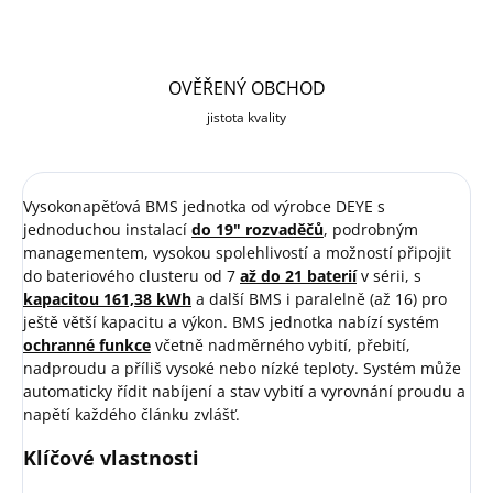
OVĚŘENÝ OBCHOD
jistota kvality
Vysokonapěťová BMS jednotka od výrobce DEYE s
jednoduchou instalací
do 19" rozvaděčů
, podrobným
managementem, vysokou spolehlivostí a možností připojit
do bateriového clusteru od 7
až do 21 baterií
v sérii, s
kapacitou 161,38 kWh
a další BMS i paralelně (až 16) pro
ještě větší kapacitu a výkon. BMS jednotka nabízí systém
ochranné funkce
včetně nadměrného vybití, přebití,
nadproudu a příliš vysoké nebo nízké teploty. Systém může
automaticky řídit nabíjení a stav vybití a vyrovnání proudu a
napětí každého článku zvlášť.
Klíčové vlastnosti