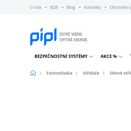
Přejít
O nás
B2B
Blog
Kontakty
Obchodní 
na
obsah
BEZPEČNOSTNÍ SYSTÉMY
AKCE %
Domů
Fotovoltaika
Střídače
Síťové stř
13 hodnocení
Podrobnosti hod
DOPRAVA ZDARMA
EXTERNÍ SKLAD