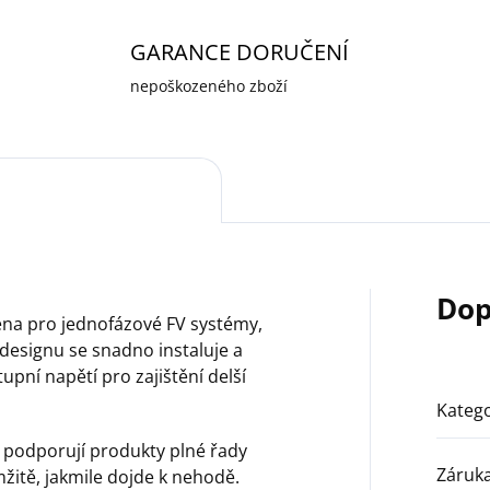
GARANCE DORUČENÍ
nepoškozeného zboží
Dop
žena pro jednofázové FV systémy,
designu se snadno instaluje a
upní napětí pro zajištění delší
Katego
podporují produkty plné řady
Záruk
žitě, jakmile dojde k nehodě.