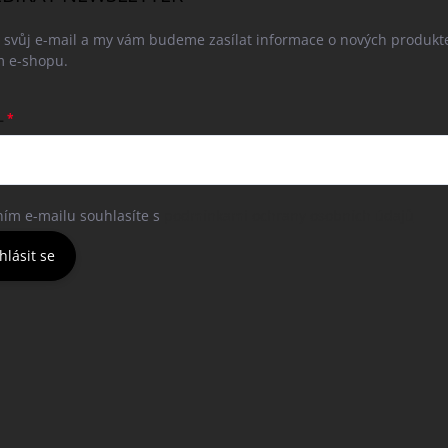
e svůj e-mail a my vám budeme zasílat informace o nových produkt
 e-shopu.
L
ním e-mailu souhlasíte s
podmínkami ochrany osobních údajů
hlásit se