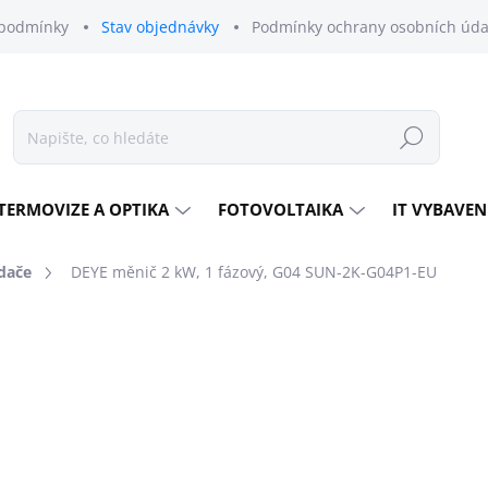
podmínky
Stav objednávky
Podmínky ochrany osobních úda
Hledat
TERMOVIZE A OPTIKA
FOTOVOLTAIKA
IT VYBAVEN
ídače
DEYE měnič 2 kW, 1 fázový, G04 SUN-2K-G04P1-EU
nocení
ZNAČKA:
DEYE
6 904 Kč
5 706 Kč bez DPH