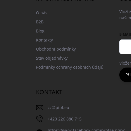
t
í
Vložt
O nás
našem
B2B
Blog
E-MAI
Kontakty
Obchodní podmínky
Stav objednávky
Vlože
Podmínky ochrany osobních údajů
Při
KONTAKT
cz
@
pipl.eu
+420 226 886 715
https://www.facebook.com/profile.php?