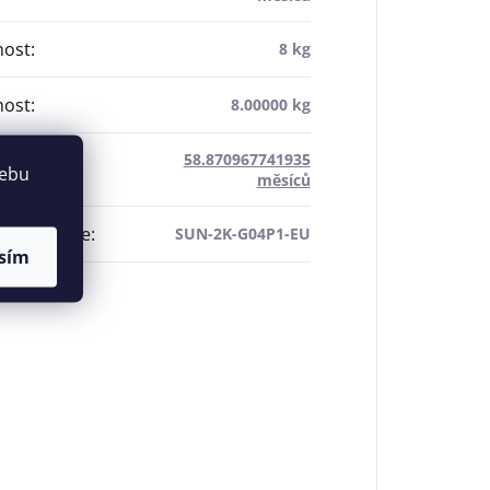
ost
:
8 kg
ost
:
8.00000 kg
58.870967741935
a
:
webu
měsíců
dílu výrobce
:
SUN-2K-G04P1-EU
sím