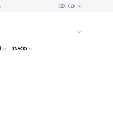
CZK
jů
PRÁZDNÝ KOŠÍK
NÁKUPNÍ
KOŠÍK
Í
ZNAČKY