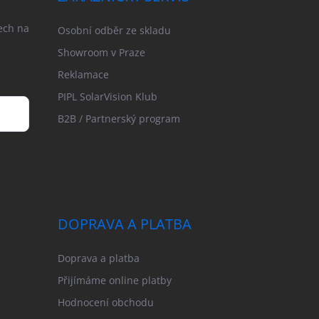
ech na
Osobní odběr ze skladu
Showroom v Praze
Reklamace
PIPL SolarVision Klub
B2B / Partnerský program
DOPRAVA A PLATBA
Doprava a platba
Přijímáme online platby
Hodnocení obchodu