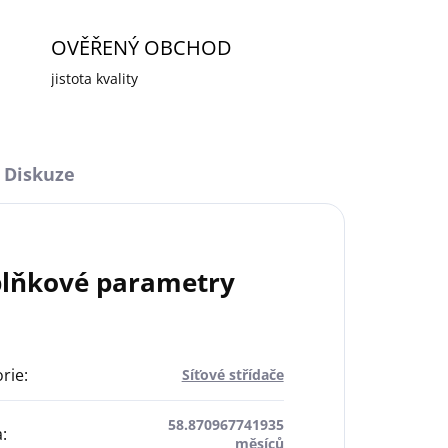
OVĚŘENÝ OBCHOD
jistota kvality
Diskuze
lňkové parametry
rie
:
Síťové střídače
58.870967741935
a
:
měsíců