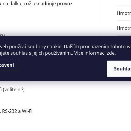
W na dálku, což usnadňuje provoz
Hmotn
Hmotn
eru
Záruk
web používá soubory cookie. Dalším procházením tohoto 
A
ujete souhlas s jejich používáním.. Více informací
zde
.
V
Číslo 
tavení
Souhla
kace VSG
 (volitelné)
 RS-232 a Wi-Fi