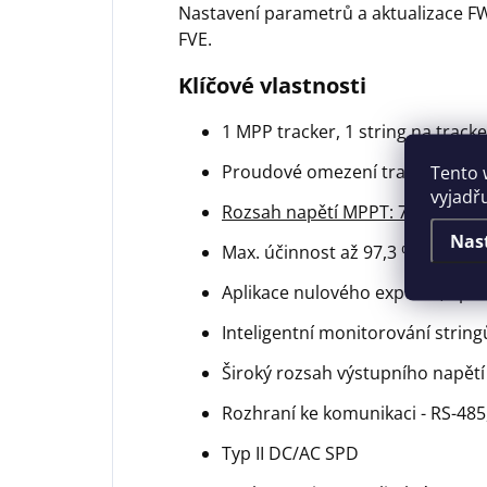
Nastavení parametrů a aktualizace F
FVE.
Klíčové vlastnosti
1 MPP tracker, 1 string na track
Tento 
Proudové omezení trackerů: 20 
vyjadř
Rozsah napětí MPPT: 70 až 500 
Nas
Max. účinnost až 97,3 %
Aplikace nulového exportu, apli
Inteligentní monitorování stringů
Široký rozsah výstupního napětí
Rozhraní ke komunikaci - RS-485,
Typ II DC/AC SPD