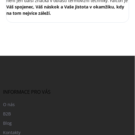
není jen další značka v oblasti termovizní techniky.
Falcon je
Váš spojenec, Váš náskok a Vaše jistota v okamžiku, kdy
na tom nejvíce záleží.
Z
á
p
a
t
í
INFORMACE PRO VÁS
O nás
B2B
Blog
Kontakty