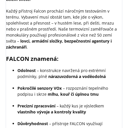
Každý přístroj Falcon prochází náročným testováním v
terénu. Vybavení musí obstát tam, kde jde o výkon,
spolehlivost a přesnost – v hustém lese, při dešti, mrazu
nebo v prašném prostředí. Naše termovizní zaměřovače a
monokuláry používají profesionálové z více než 50 zemí
světa –
lovci, armádní složky, bezpečnostní agentury i
záchranáři
.
FALCON znamená:
Odolnost
– konstrukce navržená pro extrémní
podmínky, plně
nárazuvzdorná a voděodolná
Pokročilé senzory VOx
– rozpoznání tepelného
podpisu i skrze
mlhu, kouř či úplnou tmu
Precizní zpracování
– každý kus je výsledkem
vlastního vývoje a kontroly kvality
Důvěryhodnost
– přístroje FALCON využívají