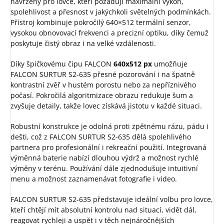
navržený pro lovce, kteří požadují maximální výkon,
spolehlivost a přesnost v jakýchkoli světelných podmínkách.
Přístroj kombinuje pokročilý 640×512 termální senzor,
vysokou obnovovací frekvenci a precizní optiku, díky čemuž
poskytuje čistý obraz i na velké vzdálenosti.
Díky špičkovému čipu FALCON
640x512 px
umožňuje
FALCON SURTUR S2-635 přesné pozorování i na špatně
kontrastní zvěř v hustém porostu nebo za nepříznivého
počasí. Pokročilá algoritmizace obrazu redukuje šum a
zvyšuje detaily, takže lovec získává jistotu v každé situaci.
Robustní konstrukce je odolná proti zpětnému rázu, pádu i
dešti, což z FALCON SURTUR S2-635 dělá spolehlivého
partnera pro profesionální i rekreační použití. Integrovaná
výměnná baterie nabízí dlouhou výdrž a možnost rychlé
výměny v terénu. Používání dále zjednodušuje intuitivní
menu a možnost zaznamenávat fotografie i video.
FALCON SURTUR S2-635 představuje ideální volbu pro lovce,
kteří chtějí mít absolutní kontrolu nad situací, vidět dál,
reagovat rychleji a uspět i v těch nejnáročnějších