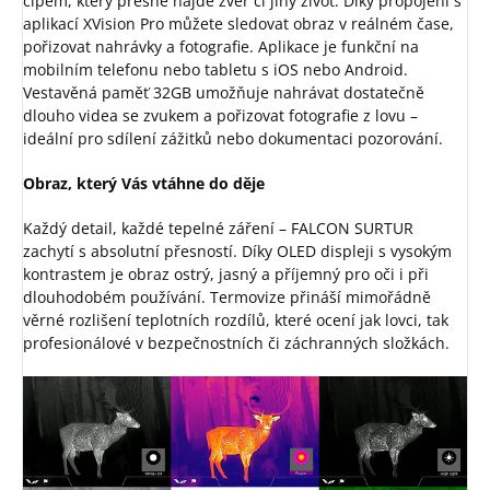
čipem, který přesně najde zvěř či jiný život. Díky propojení s
aplikací XVision Pro můžete sledovat obraz v reálném čase,
pořizovat nahrávky a fotografie. Aplikace je funkční na
mobilním telefonu nebo tabletu s iOS nebo Android.
Vestavěná paměť 32GB umožňuje nahrávat dostatečně
dlouho videa se zvukem a pořizovat fotografie z lovu –
ideální pro sdílení zážitků nebo dokumentaci pozorování.
Obraz, který Vás vtáhne do děje
Každý detail, každé tepelné záření – FALCON SURTUR
zachytí s absolutní přesností. Díky OLED displeji s vysokým
kontrastem je obraz ostrý, jasný a příjemný pro oči i při
dlouhodobém používání. Termovize přináší mimořádně
věrné rozlišení teplotních rozdílů, které ocení jak lovci, tak
profesionálové v bezpečnostních či záchranných složkách.