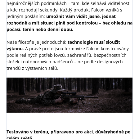
nejnáročnějších podmínkách – tam, kde selhává viditelnost
a kde rozhodují sekundy. Každý produkt Falcon vzniká s
jediným posláním:
umožnit Vám vidět jasně, jednat
rozhodně a mít situaci plně pod kontrolou – bez ohledu na
počasí, terén nebo denní dobu.
Naše filozofie je jednoduchá:
technologie musí sloužit
výkonu.
A právě proto jsou termovize Falcon konstruovány
podle reálných potřeb lovců, záchranářů, bezpečnostních
složek i outdoorových nadšenců – ne podle designových
trendů z výstavních sálů.
Testováno v terénu, připraveno pro akci, důvěryhodné po
celém světě.