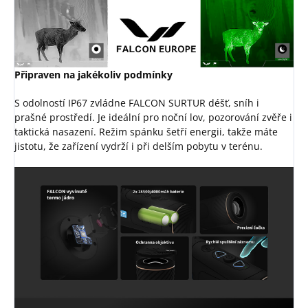
Připraven na jakékoliv podmínky
S odolností IP67 zvládne FALCON SURTUR déšť, sníh i
prašné prostředí. Je ideální pro noční lov, pozorování zvěře i
taktická nasazení. Režim spánku šetří energii, takže máte
jistotu, že zařízení vydrží i při delším pobytu v terénu.