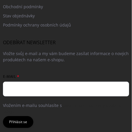
Obchodní podmínky
Stav objednávky
Podmínky ochrany osobních údajů
ODEBÍRAT NEWSLETTER
Vložte svůj e-mail a my vám budeme zasílat informace o nových
produktech na našem e-shopu.
E-MAIL
Vložením e-mailu souhlasíte s
podmínkami ochrany osobních
údajů
Přihlásit se