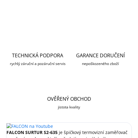
DETAILNÍ INFORMACE
ZEPTAT SE
HLÍDAT
TECHNICKÁ PODPORA
GARANCE DORUČENÍ
rychlý záruční a pozáruční servis
nepoškozeného zboží
OVĚŘENÝ OBCHOD
jistota kvality
FALCON SURTUR S2-635
je špičkový termovizní zaměřovač