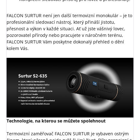
FALCON SURTUR není jen další termovizní monokulár – je to
profesionální sledovací nástroj, který přináší jistotu,
přesnost a výkon v každé situaci. Ať už jste vášnivý lovec,
pozorovatel přírody nebo pracujete v náročném terénu,
FALCON SURTUR Vám poskytne dokonalý přehled o dění
kolem Vás.
Technologie, na kterou se můžete spolehnout
Termovizní zaměřovač FALCON SURTUR je vybaven ostrým