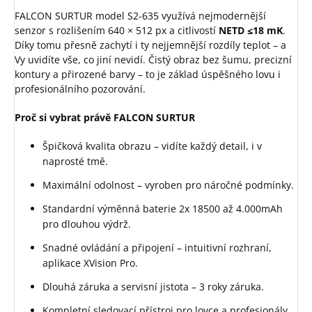
FALCON SURTUR model S2-635 využívá nejmodernější
senzor s rozlišením 640 × 512 px a citlivostí
NETD ≤18 mK
.
Díky tomu přesně zachytí i ty nejjemnější rozdíly teplot – a
Vy uvidíte vše, co jiní nevidí. Čistý obraz bez šumu, precizní
kontury a přirozené barvy – to je základ úspěšného lovu i
profesionálního pozorování.
Proč si vybrat právě FALCON SURTUR
Špičková kvalita obrazu – vidíte každý detail, i v
naprosté tmě.
Maximální odolnost – vyroben pro náročné podmínky.
Standardní výměnná baterie 2x 18500 až 4.000mAh
pro dlouhou výdrž.
Snadné ovládání a připojení – intuitivní rozhraní,
aplikace XVision Pro.
Dlouhá záruka a servisní jistota – 3 roky záruka.
Kompletní sledovací přístroj pro lovce a profesionály.