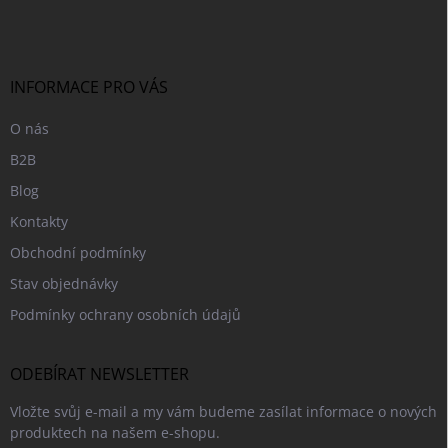
p
a
t
í
INFORMACE PRO VÁS
O nás
B2B
Blog
Kontakty
Obchodní podmínky
Stav objednávky
Podmínky ochrany osobních údajů
ODEBÍRAT NEWSLETTER
Vložte svůj e-mail a my vám budeme zasílat informace o nových
produktech na našem e-shopu.