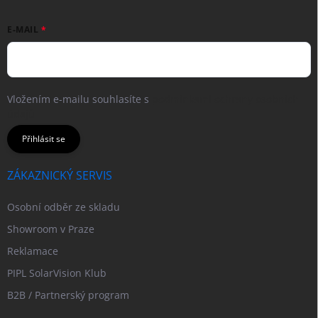
E-MAIL
Vložením e-mailu souhlasíte s
podmínkami ochrany osobních
údajů
Přihlásit se
ZÁKAZNICKÝ SERVIS
Osobní odběr ze skladu
Showroom v Praze
Reklamace
PIPL SolarVision Klub
B2B / Partnerský program