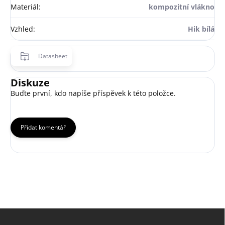
Materiál
:
kompozitní vlákno
Vzhled
:
Hik bílá
Datasheet
Diskuze
Buďte první, kdo napíše příspěvek k této položce.
Přidat komentář
Z
á