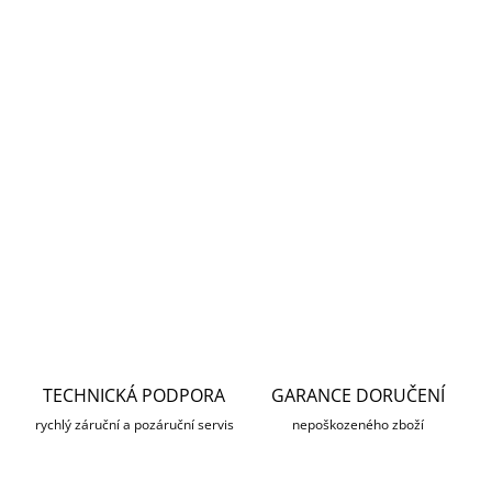
MŮŽEME DORUČIT DO:
12.8.2026
MOŽNOSTI DORUČENÍ
−
+
Přidat do košíku
Dešťová clona pro venkovní kupolovou kameru
Plastický
Hikvision bílá
ZEPTAT SE
HLÍDAT
TECHNICKÁ PODPORA
GARANCE DORUČENÍ
rychlý záruční a pozáruční servis
nepoškozeného zboží