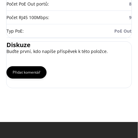
Počet PoE Out portů
:
8
Počet RJ45 100Mbps
:
9
Typ PoE
:
PoE Out
Diskuze
Buďte první, kdo napíše příspěvek k této položce.
Přidat komentář
Z
á