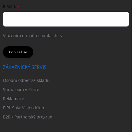
E-MAIL
Vložením e-mailu souhlasíte s
podmínkami ochrany osobních
údajů
Přihlásit se
ZÁKAZNICKÝ SERVIS
Osobní odběr ze skladu
Showroom v Praze
Reklamace
PIPL SolarVision Klub
B2B / Partnerský program