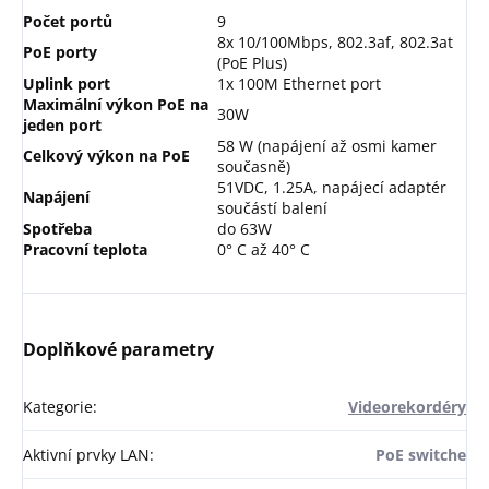
Počet portů
9
8x 10/100Mbps, 802.3af, 802.3at
PoE porty
(PoE Plus)
Uplink port
1x 100M Ethernet port
Maximální výkon PoE na
30W
jeden port
58 W (napájení až osmi kamer
Celkový výkon na PoE
současně)
51VDC, 1.25A, napájecí adaptér
Napájení
součástí balení
Spotřeba
do 63W
Pracovní teplota
0° C až 40° C
Doplňkové parametry
Kategorie
:
Videorekordéry
Aktivní prvky LAN
:
PoE switche