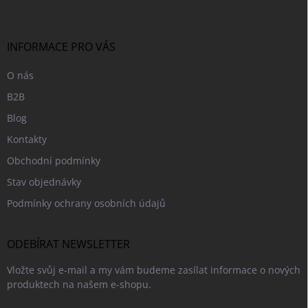
p
a
t
í
INFORMACE PRO VÁS
O nás
B2B
Blog
Kontakty
Obchodní podmínky
Stav objednávky
Podmínky ochrany osobních údajů
ODEBÍRAT NEWSLETTER
Vložte svůj e-mail a my vám budeme zasílat informace o nových
produktech na našem e-shopu.