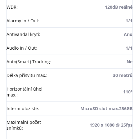
WDR
:
120dB reálné
Alarmy In / Out
:
1/1
Antivandal krytí
:
Ano
Audio In / Out
:
1/1
Auto(Smart) Tracking
:
Ne
Délka přísvitu max.
:
30 metrů
Horizontální úhel
110°
max.
:
Interní uložiště
:
MicroSD slot max.256GB
Maximální počet
1920 x 1080 @ 25fps
snímků
: