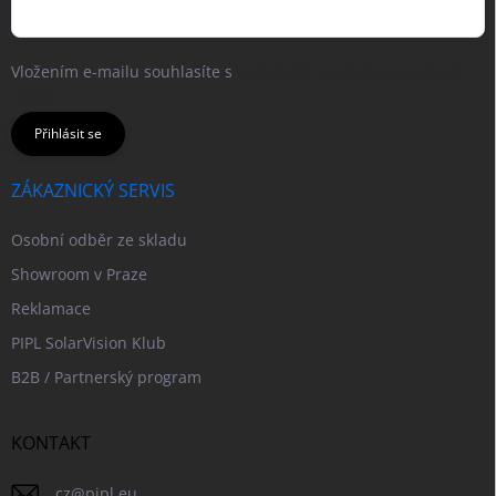
Vložením e-mailu souhlasíte s
podmínkami ochrany osobních
údajů
Přihlásit se
ZÁKAZNICKÝ SERVIS
Osobní odběr ze skladu
Showroom v Praze
Reklamace
PIPL SolarVision Klub
B2B / Partnerský program
KONTAKT
cz
@
pipl.eu