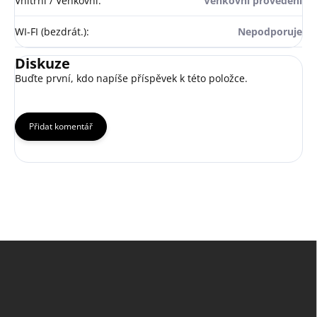
Vnitřní / Venkovní
:
Venkovní provedení
WI-FI (bezdrát.)
:
Nepodporuje
Diskuze
Buďte první, kdo napíše příspěvek k této položce.
Přidat komentář
Z
á
p
a
t