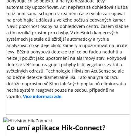
pohybujících se objektů a na tyto nežádoucí jevy
automaticky upozorňovat. Ani nepřetržitá dohledová služba
totiž není sama schopna v reálném čase rychle zareagovat
na probíhající události z velkého počtu sledovaných kamer.
Navíc pozornost osoby na dohledovém centru časem slábne
a tím vzniká prostor pro chyby. V dnešních kamerových
systémech je stále důležitější automaticky a rychle
analyzovat co se děje okolo kamery a upozorňovat na určité
jevy. Běžná pohybová detekce trpí celou řadou neduhů a
nelze ji použít jako upozornění na alarmový stav. Pohybová
detekce většinou reaguje i pohyby listí, vegetace, zvířat a
světelných odrazů. Technologie Hikvision AcuSense se ale
od běžné detekce diametrálně liší. Tato analýza obrazu
dokáže naprostou většinu falešných poplachů eliminovat a
nechá systém reagovat pouze na osobu, případně na
vozidlo.
Více informací zde.
Co umí aplikace Hik-Connect?