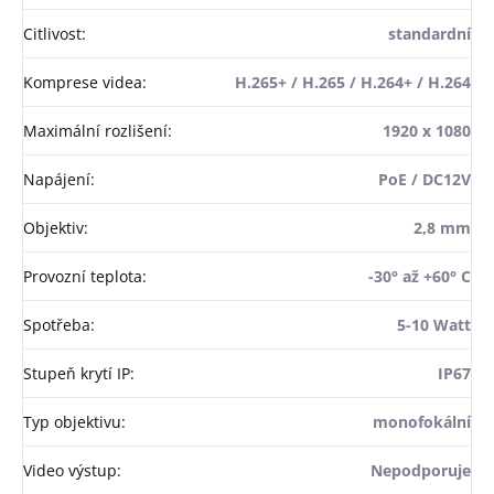
Citlivost
:
standardní
Komprese videa
:
H.265+ / H.265 / H.264+ / H.264
Maximální rozlišení
:
1920 x 1080
Napájení
:
PoE / DC12V
Objektiv
:
2,8 mm
Provozní teplota
:
-30° až +60° C
Spotřeba
:
5-10 Watt
Stupeň krytí IP
:
IP67
Typ objektivu
:
monofokální
Video výstup
:
Nepodporuje