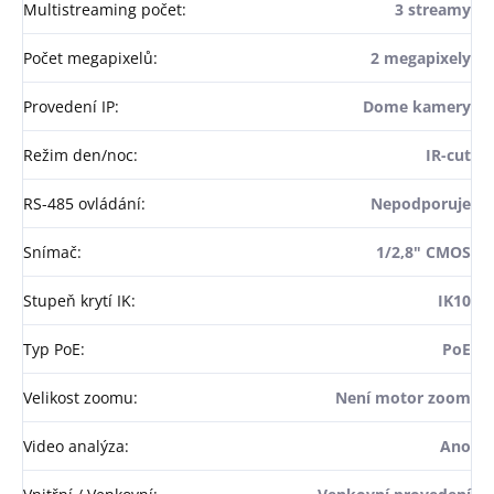
Multistreaming počet
:
3 streamy
Počet megapixelů
:
2 megapixely
Provedení IP
:
Dome kamery
Režim den/noc
:
IR-cut
RS-485 ovládání
:
Nepodporuje
Snímač
:
1/2,8" CMOS
Stupeň krytí IK
:
IK10
Typ PoE
:
PoE
Velikost zoomu
:
Není motor zoom
Video analýza
:
Ano