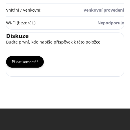
Vnitřní / Venkovní
:
Venkovní provedení
WI-FI (bezdrát.)
:
Nepodporuje
Diskuze
Buďte první, kdo napíše příspěvek k této položce.
Přidat komentář
Z
á
p