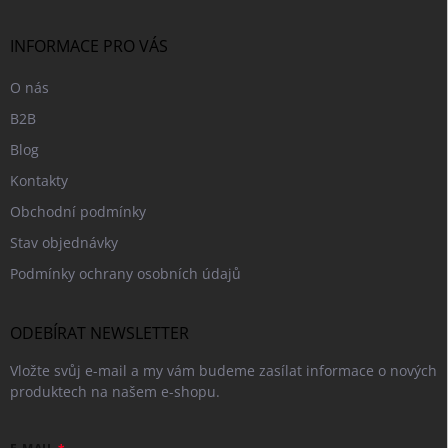
a
t
í
INFORMACE PRO VÁS
O nás
B2B
Blog
Kontakty
Obchodní podmínky
Stav objednávky
Podmínky ochrany osobních údajů
ODEBÍRAT NEWSLETTER
Vložte svůj e-mail a my vám budeme zasílat informace o nových
produktech na našem e-shopu.