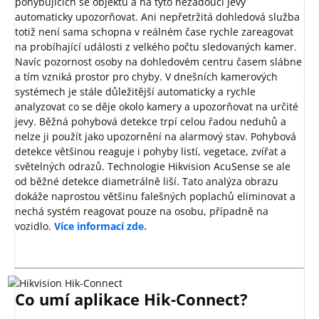
pohybujících se objektů a na tyto nežádoucí jevy
automaticky upozorňovat. Ani nepřetržitá dohledová služba
totiž není sama schopna v reálném čase rychle zareagovat
na probíhající události z velkého počtu sledovaných kamer.
Navíc pozornost osoby na dohledovém centru časem slábne
a tím vzniká prostor pro chyby. V dnešních kamerových
systémech je stále důležitější automaticky a rychle
analyzovat co se děje okolo kamery a upozorňovat na určité
jevy. Běžná pohybová detekce trpí celou řadou neduhů a
nelze ji použít jako upozornění na alarmový stav. Pohybová
detekce většinou reaguje i pohyby listí, vegetace, zvířat a
světelných odrazů. Technologie Hikvision AcuSense se ale
od běžné detekce diametrálně liší. Tato analýza obrazu
dokáže naprostou většinu falešných poplachů eliminovat a
nechá systém reagovat pouze na osobu, případně na
vozidlo.
Více informací zde.
Co umí aplikace Hik-Connect?