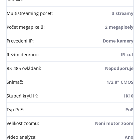
Multistreaming počet
:
3 streamy
Počet megapixelů
:
2 megapixely
Provedení IP
:
Dome kamery
Režim den/noc
:
IR-cut
RS-485 ovládání
:
Nepodporuje
Snímač
:
1/2,8" CMOS
Stupeň krytí IK
:
IK10
Typ PoE
:
PoE
Velikost zoomu
:
Není motor zoom
Video analýza
:
Ano