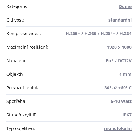
Kategorie
:
Dome
Citlivost
:
standardní
Komprese videa
:
H.265+ / H.265 / H.264+ / H.264
Maximální rozlišení
:
1920 x 1080
Napájení
:
PoE / DC12V
Objektiv
:
4 mm
Provozní teplota
:
-30° až +60° C
Spotřeba
:
5-10 Watt
Stupeň krytí IP
:
IP67
Typ objektivu
:
monofokální