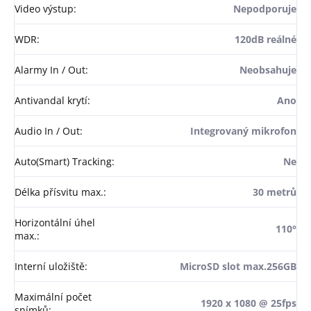
Video výstup
:
Nepodporuje
WDR
:
120dB reálné
Alarmy In / Out
:
Neobsahuje
Antivandal krytí
:
Ano
Audio In / Out
:
Integrovaný mikrofon
Auto(Smart) Tracking
:
Ne
Délka přísvitu max.
:
30 metrů
Horizontální úhel
110°
max.
:
Interní uložiště
:
MicroSD slot max.256GB
Maximální počet
1920 x 1080 @ 25fps
snímků
: