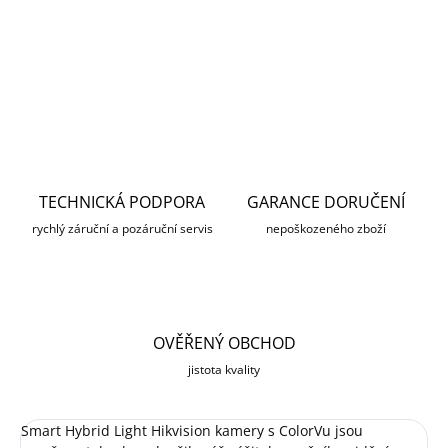
DETAILNÍ INFORMACE
ZEPTAT SE
HLÍDAT
TECHNICKÁ PODPORA
GARANCE DORUČENÍ
rychlý záruční a pozáruční servis
nepoškozeného zboží
OVĚŘENÝ OBCHOD
jistota kvality
Smart Hybrid Light Hikvision kamery s ColorVu jsou