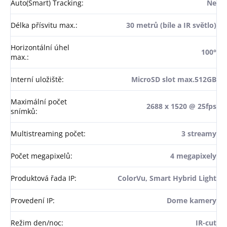
Auto(Smart) Tracking
:
Ne
Délka přísvitu max.
:
30 metrů (bíle a IR světlo)
Horizontální úhel
100°
max.
:
Interní uložiště
:
MicroSD slot max.512GB
Maximální počet
2688 x 1520 @ 25fps
snímků
:
Multistreaming počet
:
3 streamy
Počet megapixelů
:
4 megapixely
Produktová řada IP
:
ColorVu, Smart Hybrid Light
Provedení IP
:
Dome kamery
Režim den/noc
:
IR-cut