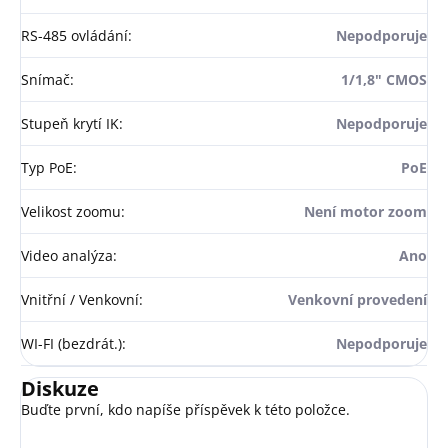
RS-485 ovládání
:
Nepodporuje
Snímač
:
1/1,8" CMOS
Stupeň krytí IK
:
Nepodporuje
Typ PoE
:
PoE
Velikost zoomu
:
Není motor zoom
Video analýza
:
Ano
Vnitřní / Venkovní
:
Venkovní provedení
WI-FI (bezdrát.)
:
Nepodporuje
Diskuze
Buďte první, kdo napíše příspěvek k této položce.