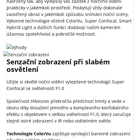
navrženy tak, aby vylepšily váš zážitek z nočního vidění
prakticky v jakémkoli prostředí. Poskytují vždy dokonale
zaostřený obraz v jakémkoli způsobu snímání noční scény.
Výkonné technologie včetně ColorVu, Super Confocal, Smart
Hybrid Light a dalších funkcí dodávají našim kamerám
úžasnou spolehlivost a pokročilé možnosti.
Senzační zobrazení při slabém
osvětlení
Užijte si skvělé noční vidění vylepšené technologií Super
Confocal se světelností F1.0
Společnost Hikvision překročila předchozí limity a vede v
oboru díky dosažení jemného a komplexního konfokálního
efektu s objektivem s velkou světelností F1,0, který zaručuje
stejně ostré zobrazení v IR nebo viditelném světle.
Technologie ColorVu
zajišťuje vynikající barevné zobrazení