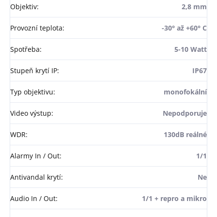
Objektiv
:
2,8 mm
Provozní teplota
:
-30° až +60° C
Spotřeba
:
5-10 Watt
Stupeň krytí IP
:
IP67
Typ objektivu
:
monofokální
Video výstup
:
Nepodporuje
WDR
:
130dB reálné
Alarmy In / Out
:
1/1
Antivandal krytí
:
Ne
Audio In / Out
:
1/1 + repro a mikro