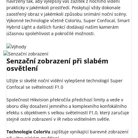
navrženy tak, aby vylepšily váš zážitek z nočního vidění
prakticky v jakémkoli prostředí. Poskytují vždy dokonale
zaostřený obraz v jakémkoli způsobu snímání noční scény.
Výkonné technologie včetně ColorVu, Super Confocal, Smart
Hybrid Light a dalších funkcí dodávají našim kamerám
úžasnou spolehlivost a pokročilé možnosti.
Senzační zobrazení při slabém
osvětlení
Užijte si skvělé noční vidění vylepšené technologií Super
Confocal se světelností F1.0
Společnost Hikvision překročila předchozí limity a vede v
oboru díky dosažení jemného a komplexního konfokálního
efektu s objektivem s velkou světelností F1,0, který zaručuje
stejně ostré zobrazení v IR nebo viditelném světle.
Technologie ColorVu
zajišťuje vynikající barevné zobrazení