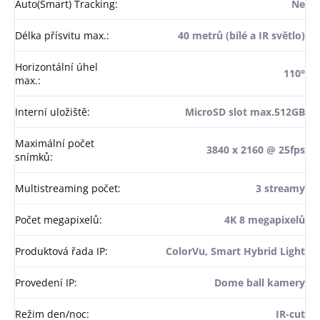
Auto(Smart) Tracking
:
Ne
Délka přísvitu max.
:
40 metrů (bílé a IR světlo)
Horizontální úhel
110°
max.
:
Interní uložiště
:
MicroSD slot max.512GB
Maximální počet
3840 x 2160 @ 25fps
snímků
:
Multistreaming počet
:
3 streamy
Počet megapixelů
:
4K 8 megapixelů
Produktová řada IP
:
ColorVu, Smart Hybrid Light
Provedení IP
:
Dome ball kamery
Režim den/noc
:
IR-cut