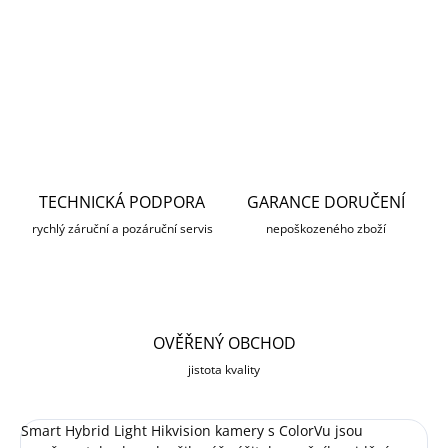
DETAILNÍ INFORMACE
ZEPTAT SE
HLÍDAT
TECHNICKÁ PODPORA
GARANCE DORUČENÍ
rychlý záruční a pozáruční servis
nepoškozeného zboží
OVĚŘENÝ OBCHOD
jistota kvality
Smart Hybrid Light Hikvision kamery s ColorVu jsou