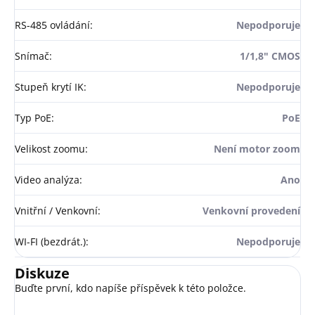
RS-485 ovládání
:
Nepodporuje
Snímač
:
1/1,8" CMOS
Stupeň krytí IK
:
Nepodporuje
Typ PoE
:
PoE
Velikost zoomu
:
Není motor zoom
Video analýza
:
Ano
Vnitřní / Venkovní
:
Venkovní provedení
WI-FI (bezdrát.)
:
Nepodporuje
Diskuze
Buďte první, kdo napíše příspěvek k této položce.