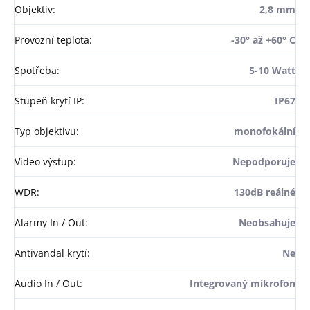
Objektiv
:
2,8 mm
Provozní teplota
:
-30° až +60° C
Spotřeba
:
5-10 Watt
Stupeň krytí IP
:
IP67
Typ objektivu
:
monofokální
Video výstup
:
Nepodporuje
WDR
:
130dB reálné
Alarmy In / Out
:
Neobsahuje
Antivandal krytí
:
Ne
Audio In / Out
:
Integrovaný mikrofon