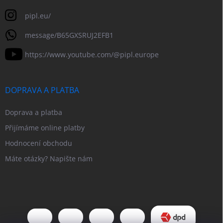
pipl.eu/
message/B65GXSRUJ2EFB1
https://www.youtube.com/@pipl.europe
DOPRAVA A PLATBA
Doprava a platba
Přijímáme online platby
Hodnocení obchodu
Máte otázky? Napište nám