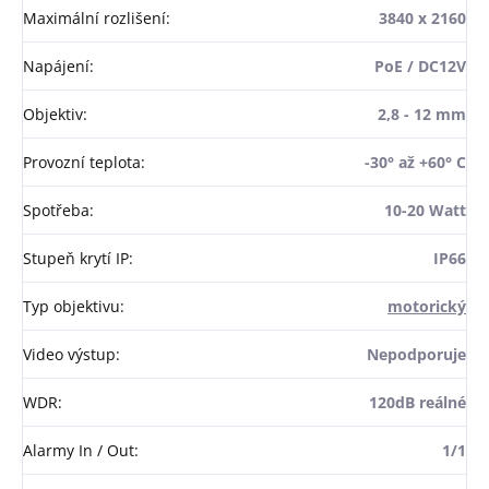
Maximální rozlišení
:
3840 x 2160
Napájení
:
PoE / DC12V
Objektiv
:
2,8 - 12 mm
Provozní teplota
:
-30° až +60° C
Spotřeba
:
10-20 Watt
Stupeň krytí IP
:
IP66
Typ objektivu
:
motorický
Video výstup
:
Nepodporuje
WDR
:
120dB reálné
Alarmy In / Out
:
1/1