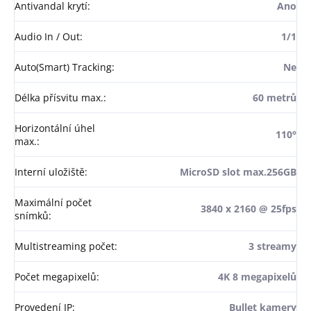
Antivandal krytí
:
Ano
Audio In / Out
:
1/1
Auto(Smart) Tracking
:
Ne
Délka přísvitu max.
:
60 metrů
Horizontální úhel
110°
max.
:
Interní uložiště
:
MicroSD slot max.256GB
Maximální počet
3840 x 2160 @ 25fps
snímků
:
Multistreaming počet
:
3 streamy
Počet megapixelů
:
4K 8 megapixelů
Provedení IP
:
Bullet kamery