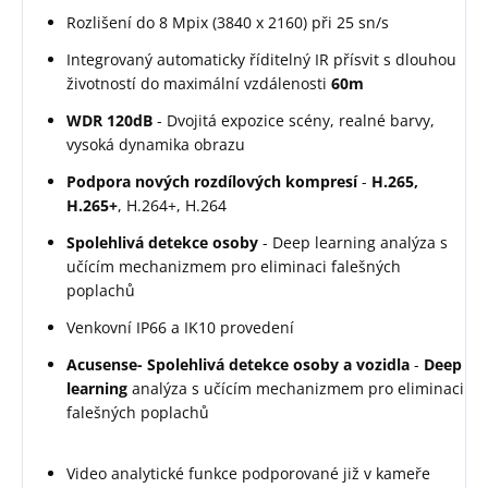
Rozlišení do 8 Mpix (3840 x 2160) při 25 sn/s
Integrovaný automaticky říditelný IR přísvit s dlouhou
životností do maximální vzdálenosti
60m
WDR 120dB
- Dvojitá expozice scény, realné barvy,
vysoká dynamika obrazu
Podpora nových rozdílových kompresí
-
H.265,
H.265+
, H.264+, H.264
Spolehlivá detekce osoby
- Deep learning analýza s
učícím mechanizmem pro eliminaci falešných
poplachů
Venkovní IP66 a IK10 provedení
Acusense- Spolehlivá detekce osoby a vozidla
-
Deep
learning
analýza s učícím mechanizmem pro eliminaci
falešných poplachů
Video analytické funkce podporované již v kameře