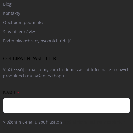
Blog
Kontakty
Obchodní podmínky
Stav objednávky
Podmínky ochrany osobních údajů
ODEBÍRAT NEWSLETTER
Vložte svůj e-mail a my vám budeme zasílat informace o nových
produktech na našem e-shopu.
E-MAIL
Vložením e-mailu souhlasíte s
podmínkami ochrany osobních
údajů