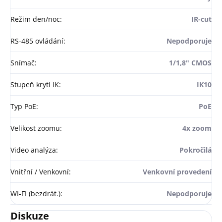
Režim den/noc
:
IR-cut
RS-485 ovládání
:
Nepodporuje
Snímač
:
1/1,8" CMOS
Stupeň krytí IK
:
IK10
Typ PoE
:
PoE
Velikost zoomu
:
4x zoom
Video analýza
:
Pokročilá
Vnitřní / Venkovní
:
Venkovní provedení
WI-FI (bezdrát.)
:
Nepodporuje
Diskuze