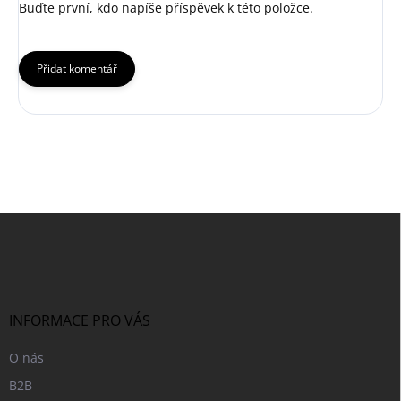
Buďte první, kdo napíše příspěvek k této položce.
Přidat komentář
Z
á
p
a
t
í
INFORMACE PRO VÁS
O nás
B2B