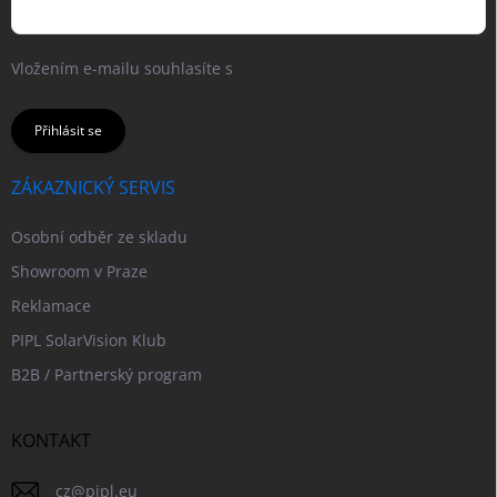
Vložením e-mailu souhlasíte s
podmínkami ochrany osobních
údajů
Přihlásit se
ZÁKAZNICKÝ SERVIS
Osobní odběr ze skladu
Showroom v Praze
Reklamace
PIPL SolarVision Klub
B2B / Partnerský program
KONTAKT
cz
@
pipl.eu