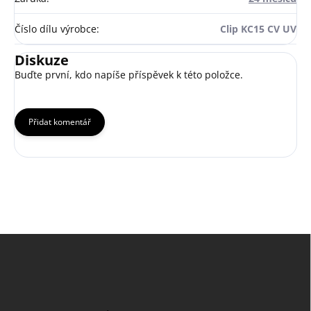
Číslo dílu výrobce
:
Clip KC15 CV UV
Diskuze
Buďte první, kdo napíše příspěvek k této položce.
Přidat komentář
Z
á
p
a
t