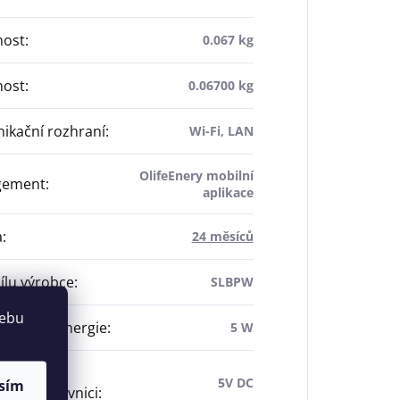
ost
:
0.067 kg
ost
:
0.06700 kg
ikační rozhraní
:
Wi-Fi, LAN
OlifeEnery mobilní
gement
:
aplikace
a
:
24 měsíců
dílu výrobce
:
SLBPW
webu
potřeba energie
:
5 W
ní přes
5V DC
sím
or/svorkovnici
: