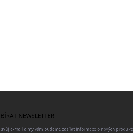
BÍRAT NEWSLETTER
e svůj e-mail a my vám budeme zasílat informace o nových produkt