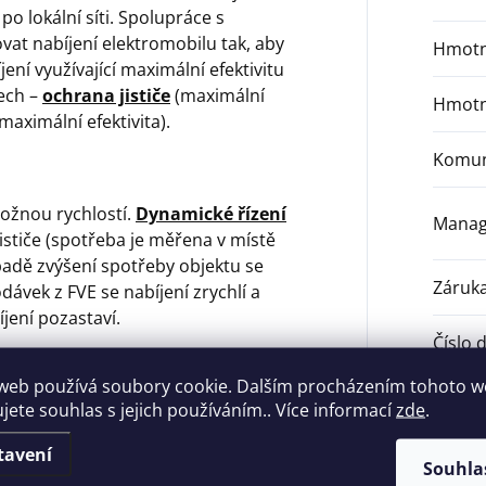
o lokální síti. Spolupráce s
at nabíjení elektromobilu tak, aby
Hmotn
ení využívající maximální efektivitu
ech –
ochrana jističe
(maximální
Hmotn
maximální efektivita).
Komun
ožnou rychlostí.
Dynamické řízení
Mana
stiče (spotřeba je měřena v místě
padě zvýšení spotřeby objektu se
Záruk
dávek z FVE se nabíjení zrychlí a
jení pozastaví.
Číslo 
web používá soubory cookie. Dalším procházením tohoto 
Max. s
ujete souhlas s jejich používáním.. Více informací
zde
.
tí bateriového úložiště (SoC),
. Využita je pouze
energie vyrobená
Napáje
tavení
vitě provozu a nejvyšší možné
Souhla
konekt