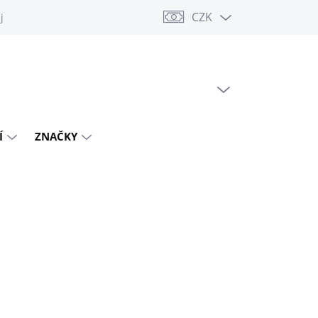
CZK
jů
PRÁZDNÝ KOŠÍK
NÁKUPNÍ
KOŠÍK
Í
ZNAČKY