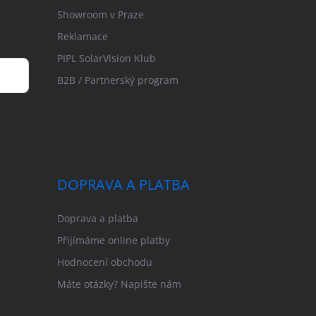
Showroom v Praze
Reklamace
PIPL SolarVision Klub
B2B / Partnerský program
DOPRAVA A PLATBA
Doprava a platba
Přijímáme online platby
Hodnocení obchodu
Máte otázky? Napište nám