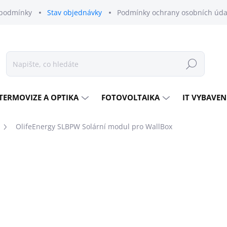
podmínky
Stav objednávky
Podmínky ochrany osobních úda
Hledat
TERMOVIZE A OPTIKA
FOTOVOLTAIKA
IT VYBAVEN
OlifeEnergy SLBPW Solární modul pro WallBox
odnocení
ZNAČKA:
OLIFEENERGY
4 961 Kč
4 100 Kč bez DPH