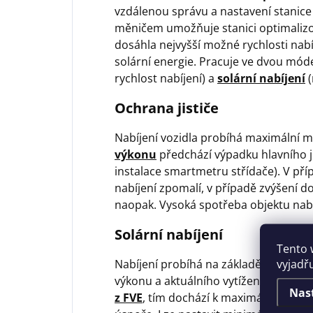
vzdálenou správu a nastavení stanice p
měničem umožňuje stanici optimalizov
dosáhla nejvyšší možné rychlosti nabíj
solární energie. Pracuje ve dvou mód
rychlost nabíjení) a
solární nabíjení
(
Ochrana jističe
Nabíjení vozidla probíhá maximální m
výkonu
předchází výpadku hlavního ji
instalace smartmetru střídače). V pří
nabíjení zpomalí, v případě zvýšení do
naopak. Vysoká spotřeba objektu nabí
Solární nabíjení
Tento 
vyjadř
Nabíjení probíhá na základě stavu nabi
výkonu a aktuálního vytížení střídače
Nas
z FVE
, tím dochází k maximální efekti