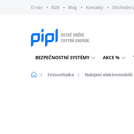
Přejít
O nás
B2B
Blog
Kontakty
Obchodní 
na
obsah
BEZPEČNOSTNÍ SYSTÉMY
AKCE %
Domů
Fotovoltaika
Nabíjení elektromobilů
Neohodnoceno
Podrobnosti h
DOPRAVA ZDARMA
EXTERNÍ SKLAD