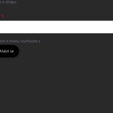
 e-shopu.
L
ním e-mailu souhlasíte s
podmínkami ochrany osobních údajů
hlásit se