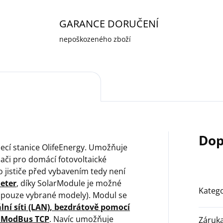
GARANCE DORUČENÍ
nepoškozeného zboží
Dop
ecí stanice OlifeEnergy. Umožňuje
ači pro domácí fotovoltaické
o jističe před vybavením tedy není
eter
, díky SolarModule je možné
Katego
 (pouze vybrané modely). Modul se
lní síti (LAN), bezdrátově pomocí
l ModBus TCP
. Navíc umožňuje
Záruk