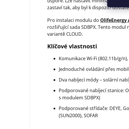
úspoře. Lze nastavit minimální rezervu
zastaví tak, aby byl k dispozici dosta
Pro instalaci modulu do
OlifeEnergy
rozšiřující sada SDBPX. Tento modul 
variantě CLOUD.
Klíčové vlastnosti
Komunikace Wi-Fi (802.11b/g/n), 
Jednoduché ovládání přes mobilní
Dva nabíjecí módy – solární nabíj
Podporované nabíjecí stanice: O
s modulem SDBPX)
Podporované střídače: DEYE, Go
(SUN2000), SOFAR