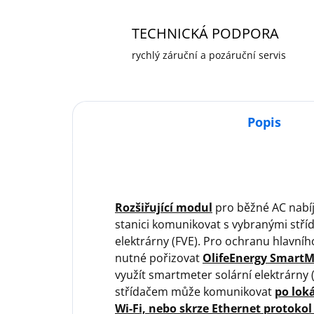
TECHNICKÁ PODPORA
rychlý záruční a pozáruční servis
Popis
Rozšiřující modul
pro běžné AC nabíj
stanici komunikovat s vybranými stříd
elektrárny (FVE). Pro ochranu hlavníh
nutné pořizovat
OlifeEnergy SmartM
využít smartmeter solární elektrárny
střídačem může komunikovat
po loká
Wi-Fi, nebo skrze Ethernet protoko