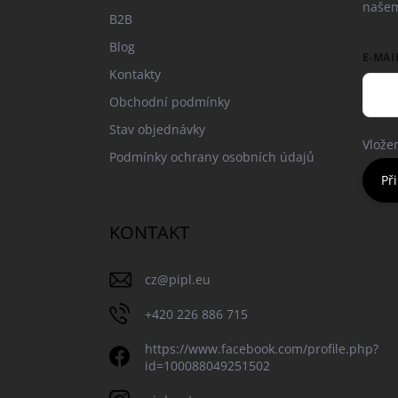
našem
B2B
Blog
E-MAI
Kontakty
Obchodní podmínky
Stav objednávky
Vlože
Podmínky ochrany osobních údajů
Při
KONTAKT
cz
@
pipl.eu
+420 226 886 715
https://www.facebook.com/profile.php?
id=100088049251502