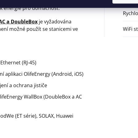
 baterie, při které se nabíjení
tek energie pro domácnost.
Rychlo
 AC a DoubleBox
je vyžadována
není možné použít se stanicemi ve
WiFi s
Ethernet (RJ-45)
 aplikaci OlifeEnergy (Android, iOS)
ení a ochrana jističe
lifeEnergy WallBox (DoubleBox a AC
odWe (ET série), SOLAX, Huawei