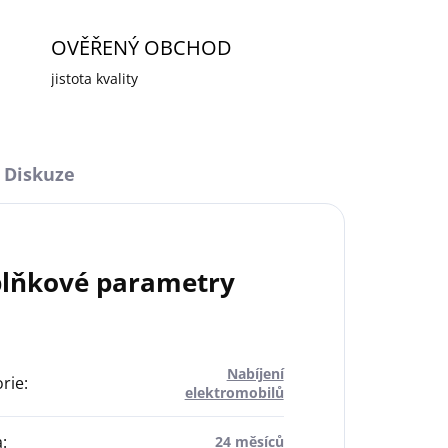
OVĚŘENÝ OBCHOD
jistota kvality
Diskuze
lňkové parametry
Nabíjení
rie
:
elektromobilů
a
:
24 měsíců