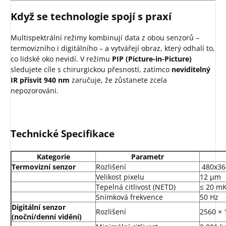
Když se technologie spojí s praxí
Multispektrální režimy kombinují data z obou senzorů –
termovizního i digitálního – a vytvářejí obraz, který odhalí to,
co lidské oko nevidí. V režimu
PIP (Picture-in-Picture)
sledujete cíle s chirurgickou přesností, zatímco
neviditelný
IR přísvit 940 nm
zaručuje, že zůstanete zcela
nepozorováni.
Technické Specifikace
Kategorie
Parametr
Termovizní senzor
Rozlišení
480x36
Velikost pixelu
12 μm
Tepelná citlivost (NETD)
≤ 20 m
Snímková frekvence
50 Hz
Digitální senzor
Rozlišení
2560 × 
(noční/denní vidění)