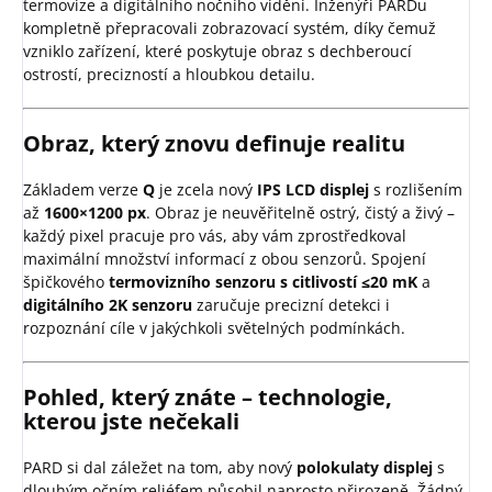
termovize a digitálního nočního vidění. Inženýři PARDu
kompletně přepracovali zobrazovací systém, díky čemuž
vzniklo zařízení, které poskytuje obraz s dechberoucí
ostrostí, precizností a hloubkou detailu.
Obraz, který znovu definuje realitu
Základem verze
Q
je zcela nový
IPS LCD displej
s rozlišením
až
1600×1200 px
. Obraz je neuvěřitelně ostrý, čistý a živý –
každý pixel pracuje pro vás, aby vám zprostředkoval
maximální množství informací z obou senzorů. Spojení
špičkového
termovizního senzoru s citlivostí ≤20 mK
a
digitálního 2K senzoru
zaručuje precizní detekci i
rozpoznání cíle v jakýchkoli světelných podmínkách.
Pohled, který znáte – technologie,
kterou jste nečekali
PARD si dal záležet na tom, aby nový
polokulaty displej
s
dlouhým očním reliéfem působil naprosto přirozeně. Žádný