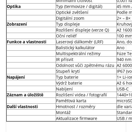
Minimální citlivost
0,001 l
Optika
Typ (termovize / digitál)
45 mm 
Optické zvětšení
Podle m
Digitální zoom
2× – 8×
Zobrazení
Typ displeje
Kruhový
Rozlišení displeje (verze Q)
Až 1600
Oční reliéf
100 m
Funkce a vlastnosti
Laserový dálkoměr (LRF)
Ano, do
Balistický kalkulátor
Ano
Multispektrální režimy
Fúze Te
IR přísvit
940 nm 
Odolnost vůči zpětnému rázu
Až 6000
Stupeň krytí
IP67 (v
Napájení
Typ baterie
1× Li-i
Výdrž baterie
Až 6 hod
Nabíjení
USB-C
Záznam a úložiště
Rozlišení videa / fotografií
1440×10
Paměťová karta
microSD
Další vlastnosti
Hmotnost / rozměry
dle var
Montáž
Standar
Aktualizace firmware
USB / m