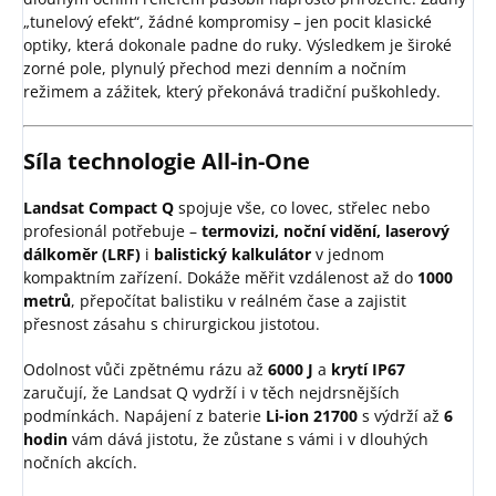
„tunelový efekt“, žádné kompromisy – jen pocit klasické
optiky, která dokonale padne do ruky. Výsledkem je široké
zorné pole, plynulý přechod mezi denním a nočním
režimem a zážitek, který překonává tradiční puškohledy.
Síla technologie All-in-One
Landsat Compact Q
spojuje vše, co lovec, střelec nebo
profesionál potřebuje –
termovizi, noční vidění, laserový
dálkoměr (LRF)
i
balistický kalkulátor
v jednom
kompaktním zařízení. Dokáže měřit vzdálenost až do
1000
metrů
, přepočítat balistiku v reálném čase a zajistit
přesnost zásahu s chirurgickou jistotou.
Odolnost vůči zpětnému rázu až
6000 J
a
krytí IP67
zaručují, že Landsat Q vydrží i v těch nejdrsnějších
podmínkách. Napájení z baterie
Li-ion 21700
s výdrží až
6
hodin
vám dává jistotu, že zůstane s vámi i v dlouhých
nočních akcích.