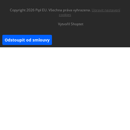
Copyright 2026
Pipl EU
. Všechna práva vyhrazena.
Upravit nastavení
cookies
Vytvořil Shoptet
Odstoupit od smlouvy