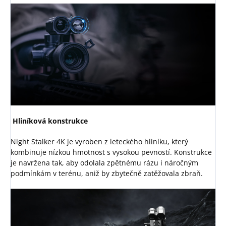
Hliníková konstrukce
Night Stalker 4K je vyroben z leteckého hliníku, který
kombinuje nízkou hmotnost s vysokou pevností. Konstrukce
je navržena tak, aby odolala zpětnému rázu i náročným
podmínkám v terénu, aniž by zbytečně zatěžovala zbraň.