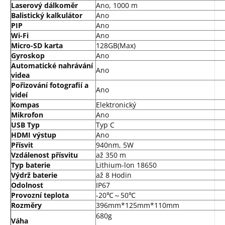
Laserový dálkoměr
Ano, 1000 m
Balistický kalkulátor
Ano
PIP
Ano
Wi-Fi
Ano
Micro-SD karta
128GB(Max)
Gyroskop
Ano
Automatické nahrávání
Ano
videa
Pořizování fotografií a
Ano
videí
Kompas
Elektronický
Mikrofon
Ano
USB Typ
Typ C
HDMI výstup
Ano
Přísvit
940nm, 5W
Vzdálenost přísvitu
až 350 m
Typ baterie
Lithium-lon 18650
Výdrž baterie
až 8 Hodin
Odolnost
IP67
Provozní teplota
-20℃～50℃
Rozměry
396mm*125mm*110mm
680g
Váha