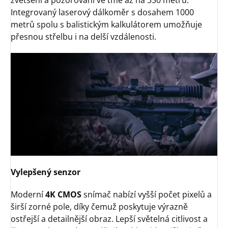
zvětšení a pozorování ve tmě až na 350 metrů.
Integrovaný laserový dálkoměr s dosahem 1000
metrů spolu s balistickým kalkulátorem umožňuje
přesnou střelbu i na delší vzdálenosti.
Vylepšený senzor
Moderní
4K CMOS
snímač nabízí vyšší počet pixelů a
širší zorné pole, díky čemuž poskytuje výrazně
ostřejší a detailnější obraz. Lepší světelná citlivost a