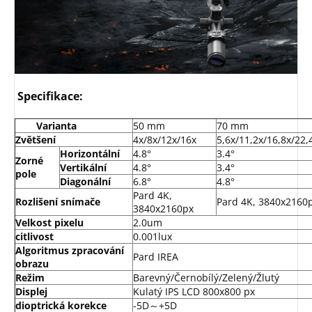
Specifikace:
Varianta
50 mm
70 mm
Zvětšení
4x/8x/12x/16x
5,6x/11,2x/16,8x/22,
Horizontální
4.8°
3.4°
Zorné
Vertikální
4.8°
3.4°
pole
Diagonální
6.8°
4.8°
Pard 4K,
Rozlišení snímače
Pard 4K, 3840x2160
3840x2160px
Velkost pixelu
2.0um
citlivost
0.001lux
Algoritmus zpracování
Pard IREA
obrazu
Režim
Barevný/Černobílý/Zelený/Žlutý
Displej
Kulatý IPS LCD 800x800 px
dioptrická korekce
-5D～+5D