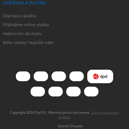
DOPRAVA A PLATBA
Doprava a platba
Přijímáme online platby
Hodnocení obchodu
Máte otázky? Napište nám
Copyright 2026
Pipl EU
. Všechna práva vyhrazena.
Upravit nastavení
cookies
Vytvořil Shoptet