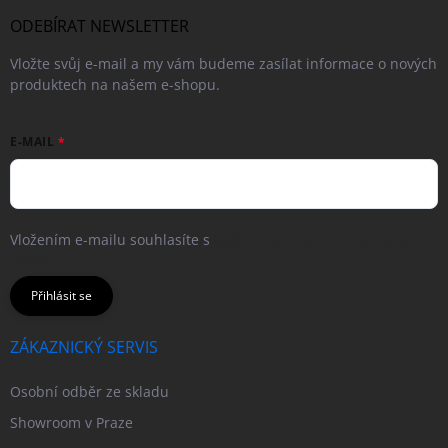
ODEBÍRAT NEWSLETTER
Vložte svůj e-mail a my vám budeme zasílat informace o nových
produktech na našem e-shopu.
E-MAIL
Vložením e-mailu souhlasíte s
podmínkami ochrany osobních
údajů
Přihlásit se
ZÁKAZNICKÝ SERVIS
Osobní odběr ze skladu
Showroom v Praze