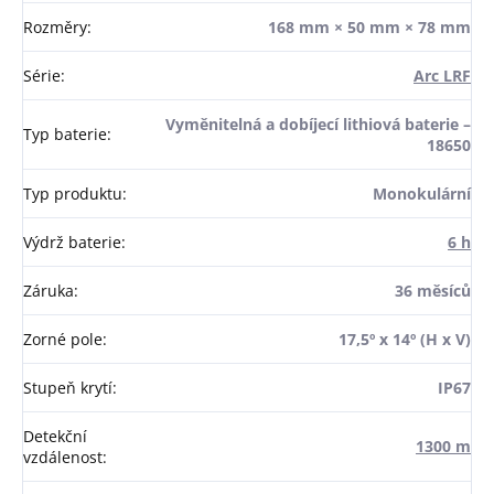
Rozměry
:
168 mm × 50 mm × 78 mm
Série
:
Arc LRF
Vyměnitelná a dobíjecí lithiová baterie –
Typ baterie
:
18650
Typ produktu
:
Monokulární
Výdrž baterie
:
6 h
Záruka
:
36 měsíců
Zorné pole
:
17,5º x 14º (H x V)
Stupeň krytí
:
IP67
Detekční
1300 m
vzdálenost
: