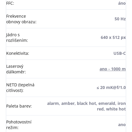
FFC
:
áno
Frekvence
50 Hz
obnovy obrazu
:
Jádro s
640 x 512 px
rozlišením
:
Konektivita
:
USB-C
Laserový
ano - 1000 m
dálkoměr
:
NETD (tepelná
≤ 20 mK@f/1.0
citlivost)
:
alarm, amber, black hot, emerald, iron
Paleta barev
:
red, white hot
Pohotovostní
ano
režim
: