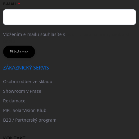
E-MAIL
Vložením e-mailu souhlasíte s
podmínkami ochrany osobních
údajů
Přihlásit se
ZÁKAZNICKÝ SERVIS
Osobní odběr ze skladu
Showroom v Praze
Reklamace
PIPL SolarVision Klub
B2B / Partnerský program
KONTAKT