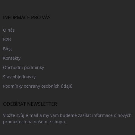
a
t
í
INFORMACE PRO VÁS
O nás
B2B
Blog
Kontakty
Obchodní podmínky
Stav objednávky
Podmínky ochrany osobních údajů
ODEBÍRAT NEWSLETTER
Vložte svůj e-mail a my vám budeme zasílat informace o nových
produktech na našem e-shopu.