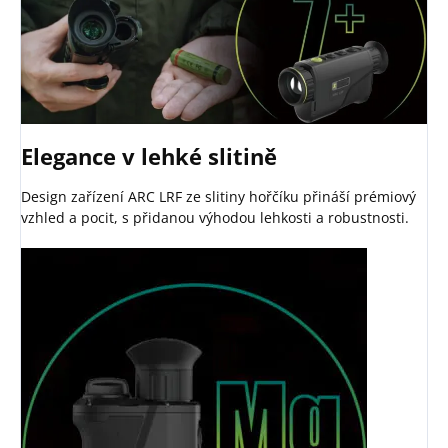
Elegance v lehké slitině
Design zařízení ARC LRF ze slitiny hořčíku přináší prémiový
vzhled a pocit, s přidanou výhodou lehkosti a robustnosti.