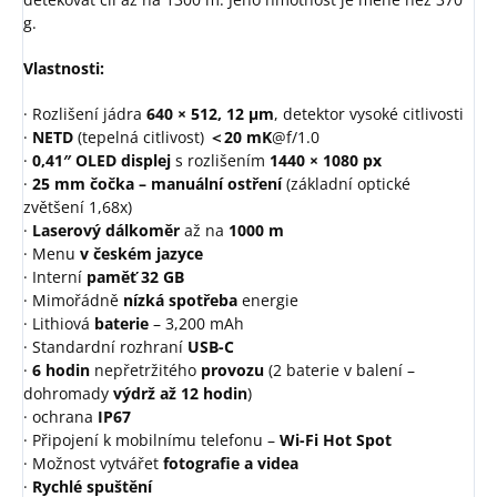
g.
Vlastnosti:
· Rozlišení jádra
640 × 512, 12 μm
, detektor vysoké citlivosti
·
NETD
(tepelná citlivost)
＜20 mK
@f/1.0
·
0,41″ OLED displej
s rozlišením
1440 × 1080 px
·
25 mm
čočka – manuální ostření
(základní optické
zvětšení 1,68x)
·
Laserový dálkoměr
až na
1000 m
· Menu
v
českém jazyce
· Interní
paměť 32 GB
· Mimořádně
nízká spotřeba
energie
· Lithiová
baterie
– 3,200 mAh
· Standardní rozhraní
USB-C
·
6 hodin
nepřetržitého
provozu
(2 baterie v balení –
dohromady
výdrž až 12 hodin
)
· ochrana
IP67
· Připojení k mobilnímu telefonu –
Wi-Fi Hot Spot
· Možnost vytvářet
fotografie a videa
·
Rychlé spuštění