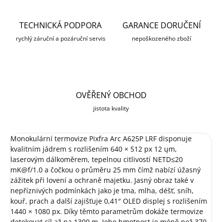
TECHNICKÁ PODPORA
GARANCE DORUČENÍ
rychlý záruční a pozáruční servis
nepoškozeného zboží
OVĚŘENÝ OBCHOD
jistota kvality
Monokulární termovize Pixfra Arc A625P LRF disponuje
kvalitním jádrem s rozlišením 640 × 512 px 12 ųm,
laserovým dálkoměrem, tepelnou citlivostí NETD≤20
mK@f/1.0 a čočkou o průměru 25 mm čímž nabízí úžasný
zážitek při lovení a ochraně majetku. Jasný obraz také v
nepříznivých podmínkách jako je tma, mlha, déšť, sníh,
kouř, prach a další zajišťuje 0,41″ OLED displej s rozlišením
1440 × 1080 px. Díky těmto parametrům dokáže termovize
detekovat cíl až na 1300 m. Jeho hmotnost je méně než 370