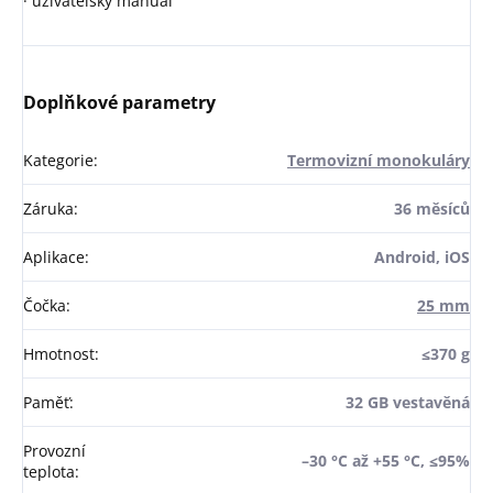
· uživatelský manuál
Doplňkové parametry
Kategorie
:
Termovizní monokuláry
Záruka
:
36 měsíců
Aplikace
:
Android, iOS
Čočka
:
25 mm
Hmotnost
:
≤370 g
Paměť
:
32 GB vestavěná
Provozní
–30 °C až +55 °C, ≤95%
teplota
: