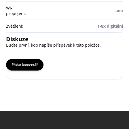
Wi-Fi
ano
propojení
:
Zvětšení
:
1-8x digitální
Diskuze
Buďte první, kdo napíše příspěvek k této položce.
Přidat komentář
Z
á
p