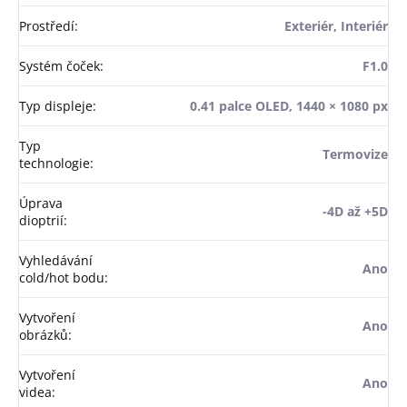
Prostředí
:
Exteriér, Interiér
Systém čoček
:
F1.0
Typ displeje
:
0.41 palce OLED, 1440 × 1080 px
Typ
Termovize
technologie
:
Úprava
-4D až +5D
dioptrií
:
Vyhledávání
Ano
cold/hot bodu
:
Vytvoření
Ano
obrázků
:
Vytvoření
Ano
videa
: