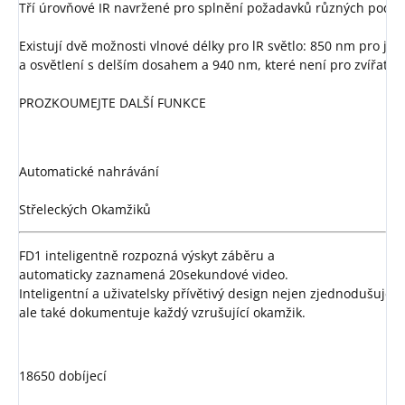
Tří úrovňové IR navržené pro splnění požadavků různých podmín
Existují dvě možnosti vlnové délky pro lR světlo: 850 nm pro jasn
a osvětlení s delším dosahem a 940 nm, které není pro zvířata vi
PROZKOUMEJTE DALŠÍ FUNKCE
Automatické nahrávání

Střeleckých Okamžiků
FD1 inteligentně rozpozná výskyt záběru a 
automaticky zaznamená 20sekundové video.
Inteligentní a uživatelsky přívětivý design nejen zjednodušuje p
ale také dokumentuje každý vzrušující okamžik.
18650 dobíjecí
