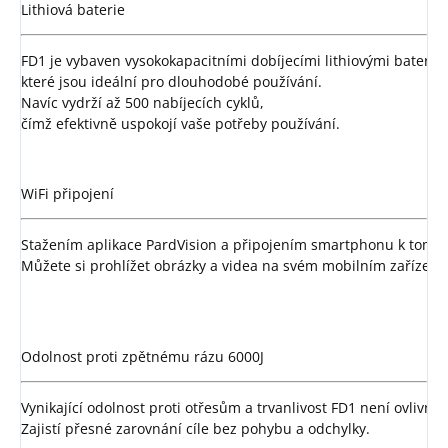
Lithiová baterie
FD1 je vybaven vysokokapacitními dobíjecími lithiovými baterie
které jsou ideální pro dlouhodobé používání. 
Navíc vydrží až 500 nabíjecích cyklů, 
čímž efektivně uspokojí vaše potřeby používání.
WiFi připojení
Stažením aplikace PardVision a připojením smartphonu k tomuto
Můžete si prohlížet obrázky a videa na svém mobilním zařízení a
Odolnost proti zpětnému rázu 6000J
Vynikající odolnost proti otřesům a trvanlivost FD1 není ovlivn
Zajistí přesné zarovnání cíle bez pohybu a odchylky.