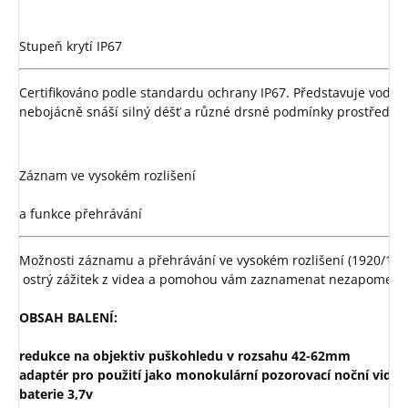
Stupeň krytí IP67
Certifikováno podle standardu ochrany IP67. Představuje vodot
nebojácně snáší silný déšť a různé drsné podmínky prostředí.
Záznam ve vysokém rozlišení

a funkce přehrávání
Možnosti záznamu a přehrávání ve vysokém rozlišení (1920/1080
 ostrý zážitek z videa a pomohou vám zaznamenat nezapomenute
OBSAH BALENÍ:
redukce na objektiv puškohledu v rozsahu 42-62mm
adaptér pro použití jako monokulární pozorovací noční viděn
baterie 3,7v