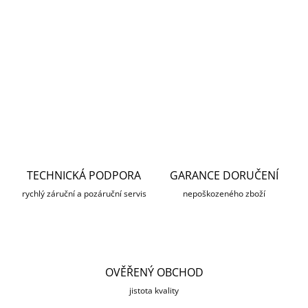
aby přeměnila každý puškohled na špičkové noční vidění.
3V1 předsádka, zaměřovač, pozorovací noční monokular.
Verze s dálkoměrem s dosahem až 1000m
DETAILNÍ INFORMACE
ZEPTAT SE
HLÍDAT
TECHNICKÁ PODPORA
GARANCE DORUČENÍ
rychlý záruční a pozáruční servis
nepoškozeného zboží
OVĚŘENÝ OBCHOD
jistota kvality