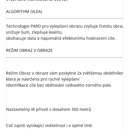
ALGORITHM (VLEA)
Technologie PARD pro vylepšení obrazu zvyšuje čistotu obrazu, 
snižuje šum, zlepšuje kvalitu, 
obohacuje data a napomáhá efektivnímu hodnocení cíle.

REŽIM OBRAZ V OBRAZE
Režim Obraz v obraze vám poskytne 2x zvětšenou obdélníkovou o
která je navržena pro rychlé vylepšení

identifikace cíle bez obětování celkového zorného pole.

Nastavitelný IR přísvit s dosahem 350 metrů
Což zajistí vynikající viditelnost i v úplné tmě. 