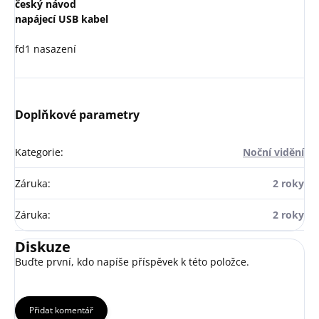
český návod
napájecí USB kabel
fd1 nasazení 
Doplňkové parametry
Kategorie
:
Noční vidění
Záruka
:
2 roky
Záruka
:
2 roky
Diskuze
Buďte první, kdo napíše příspěvek k této položce.
Přidat komentář