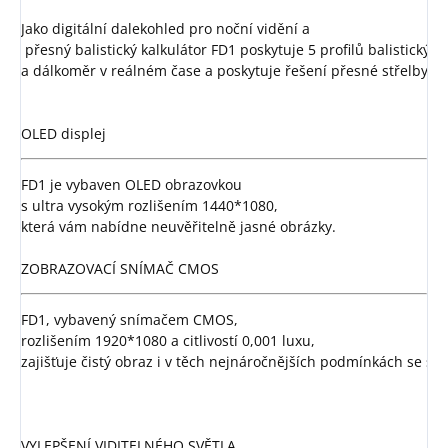
Jako digitální dalekohled pro noční vidění a
 přesný balistický kalkulátor FD1 poskytuje 5 profilů balistických
a dálkoměr v reálném čase a poskytuje řešení přesné střelby v 
OLED displej
FD1 je vybaven OLED obrazovkou 
s ultra vysokým rozlišením 1440*1080, 
která vám nabídne neuvěřitelně jasné obrázky.

ZOBRAZOVACÍ SNÍMAČ CMOS
FD1, vybavený snímačem CMOS, 
rozlišením 1920*1080 a citlivostí 0,001 luxu, 
zajišťuje čistý obraz i v těch nejnáročnějších podmínkách se sl
VYLEPŠENÍ VIDITELNÉHO SVĚTLA
