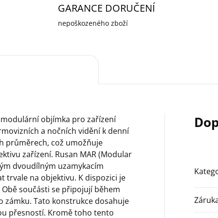
GARANCE DORUČENÍ
nepoškozeného zboží
Dop
 modulární objímka pro zařízení
rmovizních a nočních vidění k denní
ných průměrech, což umožňuje
jektivu zařízení. Rusan MAR (Modular
novým dvoudílným uzamykacím
Katego
trvale na objektivu. K dispozici je
. Obě součásti se připojují během
Záruk
o zámku. Tato konstrukce dosahuje
ou přesností. Kromě toho tento