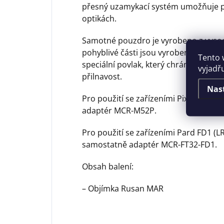
přesný uzamykací systém umožňuje po
optikách.
Samotné pouzdro je vyrobeno z vysoc
pohyblivé části jsou vyrobeny z kalen
Tento 
speciální povlak, který chrání vaši o
vyjadř
přilnavost.
Nas
Pro použití se zařízeními Pixfra Chir
adaptér MCR-M52P.
Pro použití se zařízeními Pard FD1 (L
samostatně adaptér MCR-FT32-FD1.
Obsah balení:
– Objímka Rusan MAR