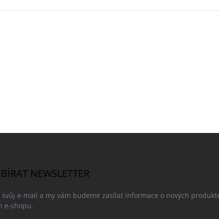
BÍRAT NEWSLETTER
e svůj e-mail a my vám budeme zasílat informace o nových produkt
 e-shopu.