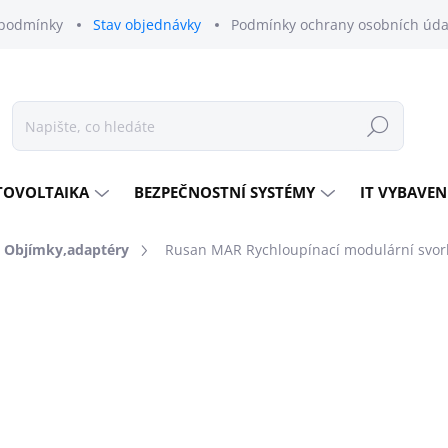
podmínky
Stav objednávky
Podmínky ochrany osobních úda
Hledat
TOVOLTAIKA
BEZPEČNOSTNÍ SYSTÉMY
IT VYBAVEN
Objímky,adaptéry
Rusan MAR Rychloupínací modulární svork
odnocení
ZNAČKA:
RUSAN
4 125 Kč
3 409 Kč bez DPH
Měrná
MOMENTÁLNĚ NEDOSTU