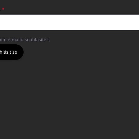
L
ním e-mailu souhlasíte s
podmínkami ochrany osobních údajů
hlásit se