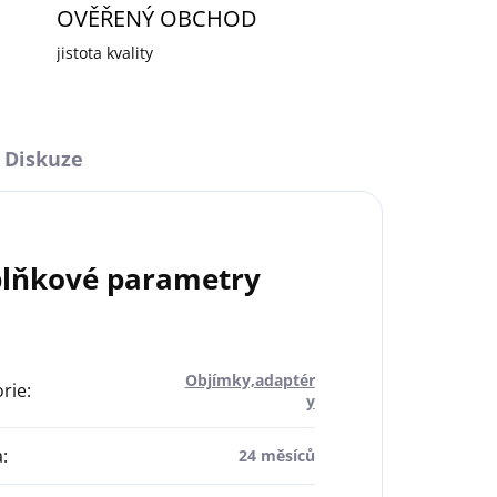
OVĚŘENÝ OBCHOD
jistota kvality
Diskuze
lňkové parametry
Objímky,adaptér
rie
:
y
a
:
24 měsíců