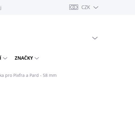
CZK
jů
PRÁZDNÝ KOŠÍK
NÁKUPNÍ
KOŠÍK
Í
ZNAČKY
a pro Pixfra a Pard - 58 mm
PNÉ