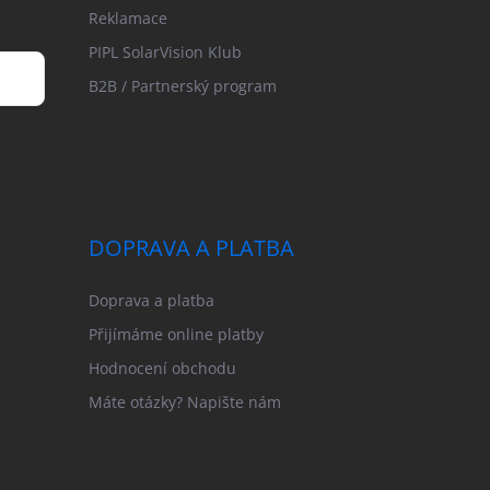
Reklamace
PIPL SolarVision Klub
B2B / Partnerský program
DOPRAVA A PLATBA
Doprava a platba
Přijímáme online platby
Hodnocení obchodu
Máte otázky? Napište nám