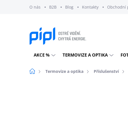
Přejít
O nás
B2B
Blog
Kontakty
Obchodní 
na
obsah
AKCE %
TERMOVIZE A OPTIKA
FO
Domů
Termovize a optika
Příslušenství
Neohodnoceno
Podrobnosti h