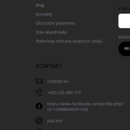
Blog
E-MAI
Kontakty
Obchodní podmínky
Stav objednávky
Vlože
Podmínky ochrany osobních údajů
Při
KONTAKT
cz
@
pipl.eu
+420 226 886 715
https://www.facebook.com/profile.php?
id=100088049251502
pipl.eu/