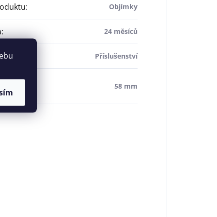
roduktu
:
Objímky
a
:
24 měsíců
webu
chnologie
:
Příslušenství
 průměr
58 mm
hledu
:
sím