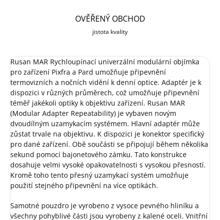
OVĚŘENÝ OBCHOD
jistota kvality
Rusan MAR Rychloupínací univerzální modulární objímka
pro zařízení Pixfra a Pard umožňuje připevnění
termovizních a nočních vidění k denní optice. Adaptér je k
dispozici v různých průměrech, což umožňuje připevnění
téměř jakékoli optiky k objektivu zařízení. Rusan MAR
(Modular Adapter Repeatability) je vybaven novým
dvoudílným uzamykacím systémem. Hlavní adaptér může
zůstat trvale na objektivu. K dispozici je konektor specifický
pro dané zařízení. Obě součásti se připojují během několika
sekund pomocí bajonetového zámku. Tato konstrukce
dosahuje velmi vysoké opakovatelnosti s vysokou přesností.
Kromě toho tento přesný uzamykací systém umožňuje
použití stejného připevnění na více optikách.
Samotné pouzdro je vyrobeno z vysoce pevného hliníku a
všechny pohyblivé části jsou vyrobeny z kalené oceli. Vnitřní