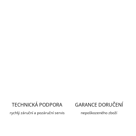
Měrná
MOMENTÁLNĚ NEDOSTUPNÉ
cena:
MOŽNOSTI
DORUČENÍ
Rusan MAR Rychloupínací modulární svorka pro zařízení
Pixfra a Pard.
DETAILNÍ INFORMACE
ZEPTAT SE
HLÍDAT
TECHNICKÁ PODPORA
GARANCE DORUČENÍ
rychlý záruční a pozáruční servis
nepoškozeného zboží