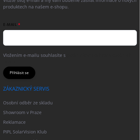
Vložte svůj e-mail a my vám budeme zasílat informace o nových
produktech na našem e-shopu.
E-MAIL
Vložením e-mailu souhlasíte s
podmínkami ochrany osobních
údajů
Přihlásit se
ZÁKAZNICKÝ SERVIS
Osobní odběr ze skladu
Showroom v Praze
Reklamace
PIPL SolarVision Klub