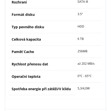
SATA III
Rozhraní
3.5"
Formát disku
HDD
Typ pevného disku
6 TB
Celková kapacita
256MB
Paměť Cache
až 202 MB/s
Rychlost přenosu dat
0°C - 65°C
Operační teplota
5,3/4,0W
Spotřeba energie při zátěži/V klidu