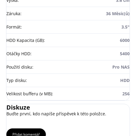
Výška
:
3.6 cm
Záruka
:
36 Měsíc(ů)
Formát
:
3.5"
HDD Kapacita (GB)
:
6000
Otáčky HDD
:
5400
Použití disku
:
Pro NAS
Typ disku
:
HDD
Velikost bufferu (v MB)
:
256
Diskuze
Buďte první, kdo napíše příspěvek k této položce.
Přidat komentář