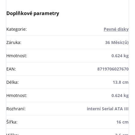
Doplňkové parametry
Kategorie
:
Pevné disky
Záruka
:
36 Měsíc(ů)
Hmotnost
:
0.624 kg
EAN
:
8719706027670
Délka
:
13.8 cm
Hmotnost
:
0.624 kg
Rozhraní
:
interní Serial ATA III
Šířka
:
16 cm