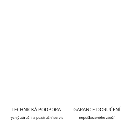
4 427 Kč bez DPH
Měrná
SKLADEM
cena:
MŮŽEME
DORUČIT DO:
13.8.2026
MOŽNOSTI
DORUČENÍ
DETAILNÍ INFORMACE
ZEPTAT SE
HLÍDAT
TECHNICKÁ PODPORA
GARANCE DORUČENÍ
rychlý záruční a pozáruční servis
nepoškozeného zboží