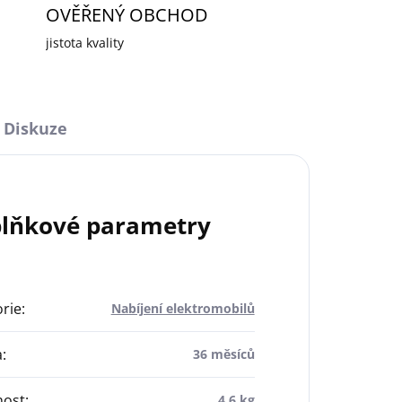
OVĚŘENÝ OBCHOD
jistota kvality
Diskuze
lňkové parametry
rie
:
Nabíjení elektromobilů
a
:
36 měsíců
ost
:
4.6 kg