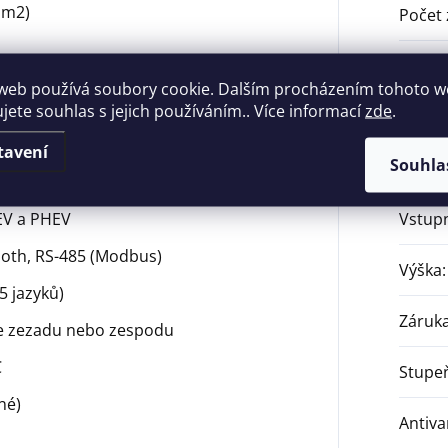
mm2)
Počet 
Prove
web používá soubory cookie. Dalším procházením tohoto 
oti prachu a vodě
ujete souhlas s jejich používáním.. Více informací
zde
.
Provoz
oká mechanická odolnost
tavení
Souhla
Šířka
:
V
 EV a PHEV
Vstupn
tooth, RS-485 (Modbus)
Výška
:
5 jazyků)
Záruk
áže zezadu nebo zespodu
C
Stupeň
né)
Antiva