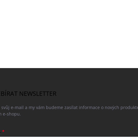
BÍRAT NEWSLETTER
e svůj e-mail a my vám budeme zasílat informace o nových produkt
 e-shopu.
L