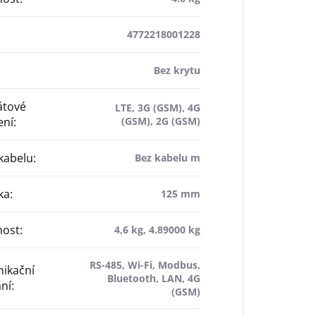
4772218001228
Bez krytu
átové
LTE, 3G (GSM), 4G
ení
:
(GSM), 2G (GSM)
kabelu
:
Bez kabelu m
ka
:
125 mm
ost
:
4,6 kg, 4.89000 kg
RS-485, Wi-Fi, Modbus,
ikační
Bluetooth, LAN, 4G
ní
:
(GSM)