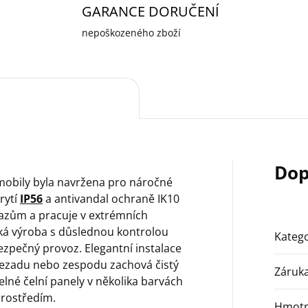
GARANCE DORUČENÍ
nepoškozeného zboží
Dop
omobily byla navržena pro náročné
rytí
IP56
a antivandal ochraně IK10
árazům a pracuje v extrémních
ká výroba s důslednou kontrolou
Katego
bezpečný provoz. Elegantní instalace
zezadu nebo zespodu zachová čistý
Záruk
lné čelní panely v několika barvách
rostředím.
Hmotn