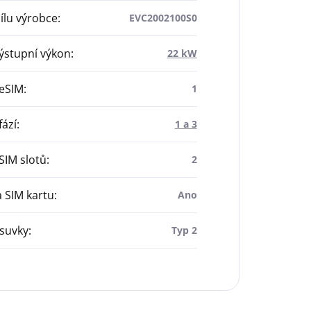
dílu výrobce
:
EVC2002100S0
ýstupní výkon
:
22 kW
 eSIM
:
1
fází
:
1 a 3
SIM slotů
:
2
a SIM kartu
:
Ano
suvky
:
Typ 2