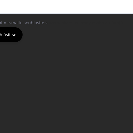
ním e-mailu souhlasíte s
podmínkami ochrany osobních údajů
hlásit se