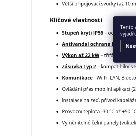
Větší připojovací svorky (až 10 
Klíčové vlastnosti
Tento 
Stupeň krytí IP56
– odolnost pr
vyjadř
Antivandal ochrana IK10
– vys
Nas
Výkon až 22 kW
– třífázové 400 
Zásuvka Typ 2
– kompatibilní s
Komunikace
- Wi-Fi, LAN, Blue
Ovládání přes mobilní aplikaci (2
Instalace na zeď, přívod kabel
Provozní teplota -30 °C až +50 °
Vyměnitelné čelní panely (volitel