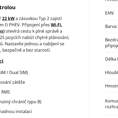
trolou
EAN
:
až
22 kW
a zásuvkou Typ 2 zajistí
m či PHEV. Připojení přes
Wi-Fi,
Barva
:
s)
otevírá cestu k plné správě a
25 jazycích nabízí chytré plánování,
Bezdr
adů. Nastavíte jednou a nabíjení se
připoj
, bezpečně a bez starostí.
Délka 
ci
IM / Dual SIM)
Hloub
ování zátěže
Hmotn
s RMS
Komun
utný chránič typu B)
rozhra
adnou instalaci