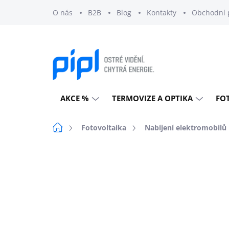
Přejít
O nás
B2B
Blog
Kontakty
Obchodní 
na
obsah
AKCE %
TERMOVIZE A OPTIKA
FO
Domů
Fotovoltaika
Nabíjení elektromobilů
Neohodnoceno
Podrobnosti h