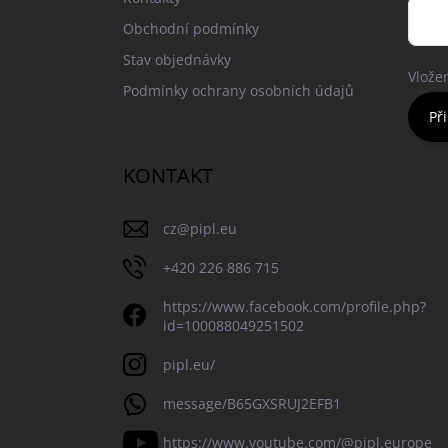
Obchodní podmínky
Stav objednávky
Vlože
Podmínky ochrany osobních údajů
Při
KONTAKT
cz
@
pipl.eu
+420 226 886 715
https://www.facebook.com/profile.php?
id=100088049251502
pipl.eu/
message/B65GXSRUJ2EFB1
https://www.youtube.com/@pipl.europe