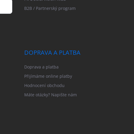
B2B / Partnerský program
DOPRAVA A PLATBA
Doprava a platba
Přijímáme online platby
Hodnocení obchodu
Máte otázky? Napište nám