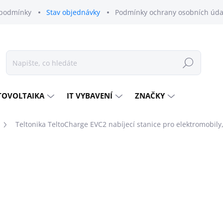
podmínky
Stav objednávky
Podmínky ochrany osobních úda
Hledat
TOVOLTAIKA
IT VYBAVENÍ
ZNAČKY
Teltonika TeltoCharge EVC2 nabíjecí stanice pro elektromobily,
odnocení
ZNAČKA:
TELTONIKA
18 985 Kč
15 690 Kč bez DPH
Měrná
MOMENTÁLNĚ NEDOSTU