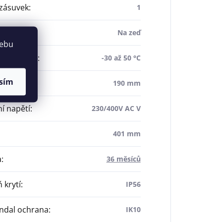
zásuvek
:
1
dení
:
Na zeď
webu
ní teplota
:
-30 až 50 °C
sím
190 mm
í napětí
:
230/400V AC V
401 mm
a
:
36 měsíců
 krytí
:
IP56
ndal ochrana
:
IK10