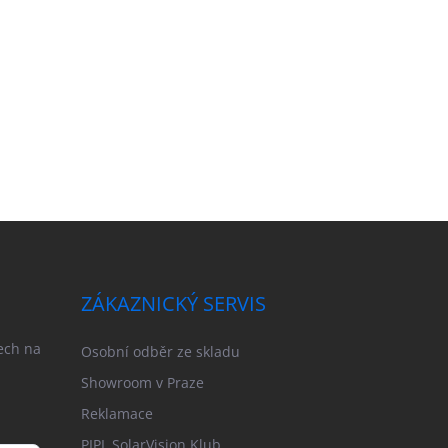
ZÁKAZNICKÝ SERVIS
ech na
Osobní odběr ze skladu
Showroom v Praze
Reklamace
PIPL SolarVision Klub