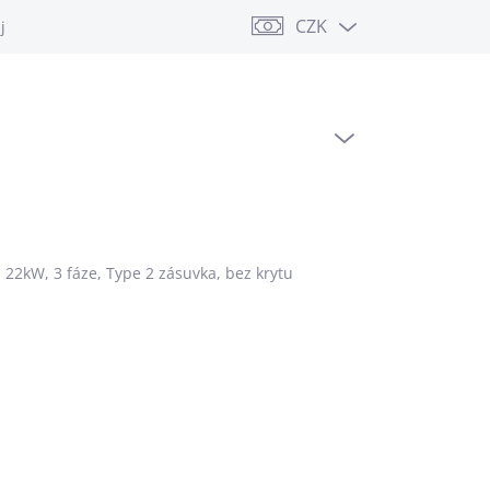
CZK
jů
PRÁZDNÝ KOŠÍK
NÁKUPNÍ
KOŠÍK
 22kW, 3 fáze, Type 2 zásuvka, bez krytu
PNÉ