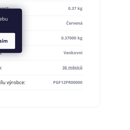
ost
:
0.37 kg
webu
Červená
ost
:
0.37000 kg
sím
í
:
Venkovní
a
:
36 měsíců
dílu výrobce
:
PGF12PR00000