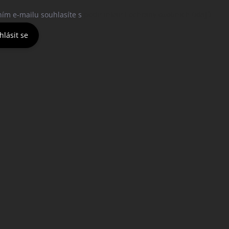
ním e-mailu souhlasíte s
podmínkami ochrany osobních údajů
hlásit se