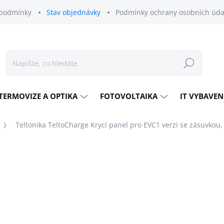
podmínky
Stav objednávky
Podmínky ochrany osobních úda
Hledat
TERMOVIZE A OPTIKA
FOTOVOLTAIKA
IT VYBAVEN
Teltonika TeltoCharge Krycí panel pro EVC1 verzi se zásuvkou,
odnocení
ZNAČKA:
TELTONIKA
747 Kč
617 Kč bez DPH