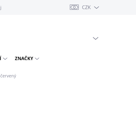
CZK
jů
PRÁZDNÝ KOŠÍK
NÁKUPNÍ
KOŠÍK
Í
ZNAČKY
 červený