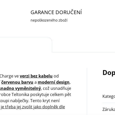
GARANCE DORUČENÍ
nepoškozeného zboží
Dop
toCharge ve
verzi bez kabelu
od
í
červenou barvu
a
moderní design
,
snadno vyměnitelný
, což usnadňuje
robce Teltonika poskytuje celkem pět
Katego
 koupi nabíječky. Tento kryt není
a
je třeba jej zvolit jako doplněk dle
Záruk