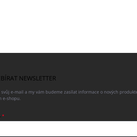
BÍRAT NEWSLETTER
e svůj e-mail a my vám budeme zasílat informace o nových produkt
 e-shopu.
L