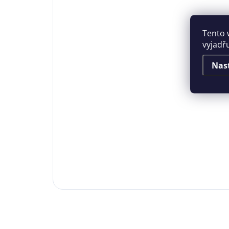
Tento 
vyjadř
Nas