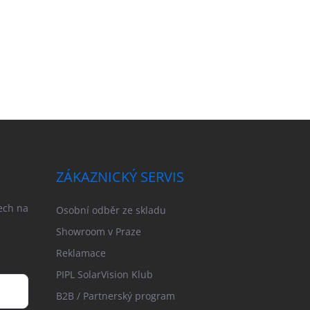
ZÁKAZNICKÝ SERVIS
ech na
Osobní odběr ze skladu
Showroom v Praze
Reklamace
PIPL SolarVision Klub
B2B / Partnerský program