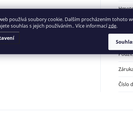
Hmotn
web používá soubory cookie. Dalším procházením tohoto 
Barva
:
ujete souhlas s jejich používáním.. Více informací
zde
.
tavení
Hmotn
Souhla
Použit
Záruk
Číslo 