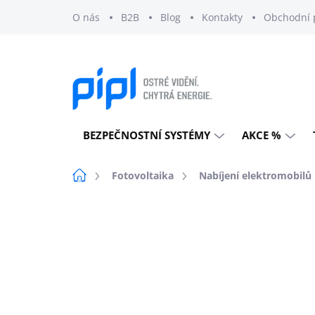
Přejít
O nás
B2B
Blog
Kontakty
Obchodní 
na
obsah
BEZPEČNOSTNÍ SYSTÉMY
AKCE %
Domů
Fotovoltaika
Nabíjení elektromobilů
Neohodnoceno
Podrobnosti h
EXTERNÍ SKLAD