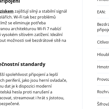
připojení
 ziskem
zajišťují silný a stabilní signál
EAN
:
lářích. Wi-Fi tak bez problémů
čímž se eliminuje potřeba
Bezdr
anou architekturou Wi-Fi 7 nabízí
připoj
ři vysokém síťovém zatížení. Ideální
unout možnosti své bezdrátové sítě na
Citlivo
Hloub
ečnostní standardy
Hmotn
šší spolehlivost připojení a lepší
Provoz
 periferií, jako jsou herní ovladače,
u dat je k dispozici moderní
Rozhr
vatelská hesla proti narušení a
covat, streamovat i hrát s jistotou,
zabezpečené.
Šifrov