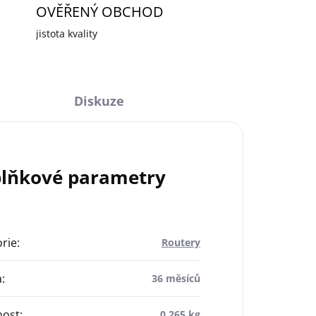
OVĚŘENÝ OBCHOD
jistota kvality
Diskuze
lňkové parametry
rie
:
Routery
a
:
36 měsíců
ost
:
0.265 kg