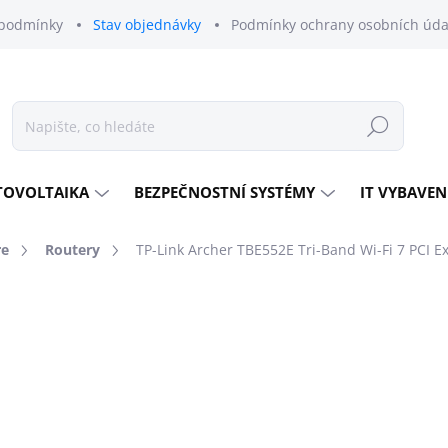
podmínky
Stav objednávky
Podmínky ochrany osobních úda
Hledat
TOVOLTAIKA
BEZPEČNOSTNÍ SYSTÉMY
IT VYBAVEN
re
Routery
TP-Link Archer TBE552E Tri-Band Wi-Fi 7 PCI E
odnocení
ZNAČKA:
TP-LINK
2 292 Kč
1 894 Kč bez DPH
Měrná
MOMENTÁLNĚ NEDOSTU