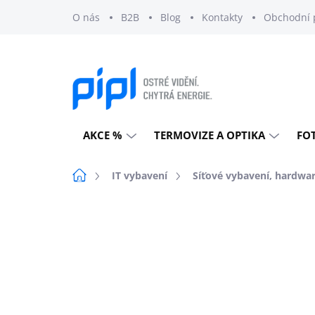
Přejít
O nás
B2B
Blog
Kontakty
Obchodní 
na
obsah
AKCE %
TERMOVIZE A OPTIKA
FO
Domů
IT vybavení
Síťové vybavení, hardwa
Neohodnoceno
Podrobnosti h