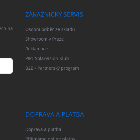
ZÁKAZNICKÝ SERVIS
ech na
Osobní odběr ze skladu
Showroom v Praze
Reklamace
PIPL SolarVision Klub
B2B / Partnerský program
DOPRAVA A PLATBA
Doprava a platba
Přijímáme online platby