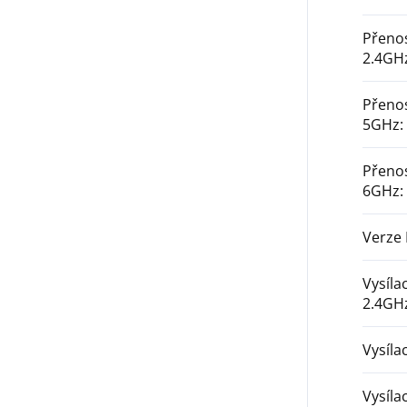
Přenos
2.4GH
Přenos
5GHz
:
Přenos
6GHz
:
Verze 
Vysíla
2.4GH
Vysíla
Vysíla