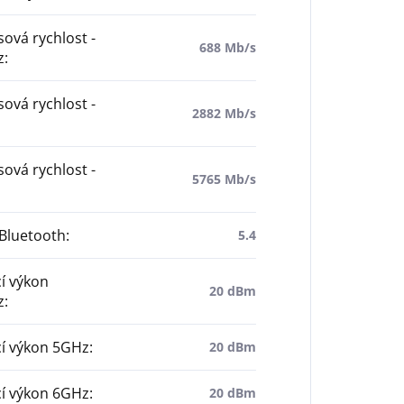
ová rychlost -
688 Mb/s
z
:
ová rychlost -
2882 Mb/s
ová rychlost -
5765 Mb/s
Bluetooth
:
5.4
cí výkon
20 dBm
z
:
cí výkon 5GHz
:
20 dBm
cí výkon 6GHz
:
20 dBm