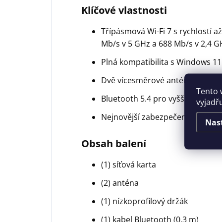
Klíčové vlastnosti
Třípásmová Wi-Fi 7 s rychlostí 
Mb/s v 5 GHz a 688 Mb/s v 2,4 G
Plná kompatibilita s Windows 11 
Dvě vícesměrové antény s vysoký
Tento 
Bluetooth 5.4 pro vyšší bezpečnos
vyjadř
Nejnovější zabezpečení s prot
Nas
Obsah balení
(1) síťová karta
(2) anténa
(1) nízkoprofilový držák
(1) kabel Bluetooth (0,3 m)