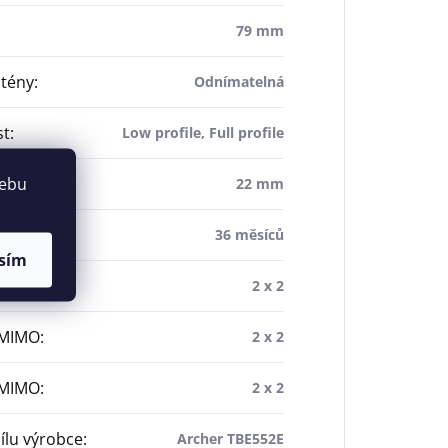
79 mm
ntény
:
Odnímatelná
st
:
Low profile, Full profile
webu
22 mm
a
:
36 měsíců
sím
z MIMO
:
2 x 2
 MIMO
:
2 x 2
 MIMO
:
2 x 2
dílu výrobce
:
Archer TBE552E