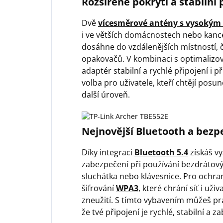
Rozšířené pokrytí a stabilní 
Dvě
vícesměrové antény s vysokým
i ve větších domácnostech nebo kance
dosáhne do vzdálenějších místností, 
opakovačů. V kombinaci s optimalizov
adaptér stabilní a rychlé připojení i p
volba pro uživatele, kteří chtějí pos
další úroveň.
Nejnovější Bluetooth a bezp
Díky integraci
Bluetooth 5.4
získáš vy
zabezpečení při používání bezdrátových
sluchátka nebo klávesnice. Pro ochran
šifrování
WPA3
, které chrání síť i uži
zneužití. S tímto vybavením můžeš pra
že tvé připojení je rychlé, stabilní a 