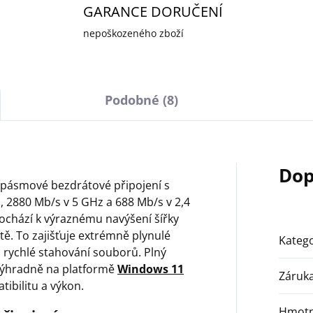
GARANCE DORUČENÍ
nepoškozeného zboží
Podobné (8)
Dop
řípásmové bezdrátové připojení s
, 2880 Mb/s v 5 GHz a 688 Mb/s v 2,4
chází k výraznému navýšení šířky
tě. To zajišťuje extrémně plynulé
Katego
i rychlé stahování souborů. Plný
 výhradně na platformě
Windows 11
Záruk
ibilitu a výkon.
Hmotn