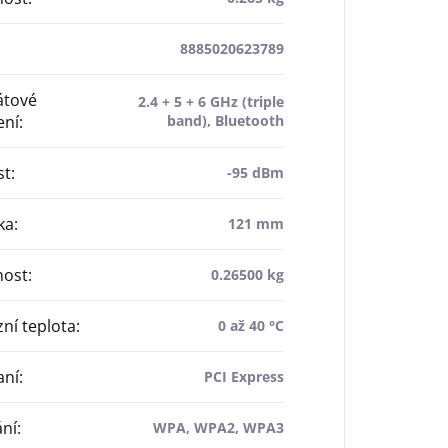
8885020623789
átové
2.4 + 5 + 6 GHz (triple
ení
:
band), Bluetooth
st
:
-95 dBm
ka
:
121 mm
ost
:
0.26500 kg
ní teplota
:
0 až 40 °C
aní
:
PCI Express
ání
:
WPA, WPA2, WPA3