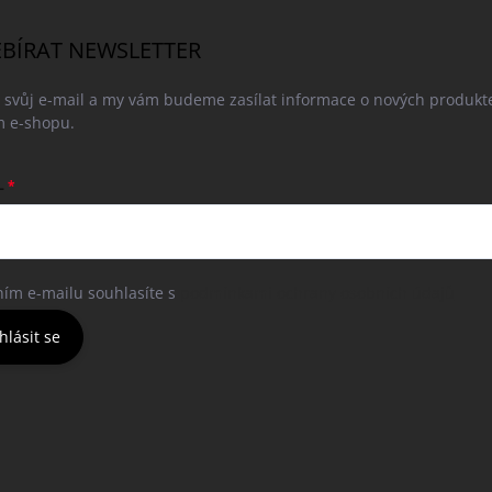
BÍRAT NEWSLETTER
e svůj e-mail a my vám budeme zasílat informace o nových produkt
 e-shopu.
L
ním e-mailu souhlasíte s
podmínkami ochrany osobních údajů
hlásit se