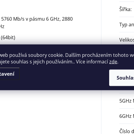
Šířka
:
až 5760 Mb/s v pásmu 6 GHz, 2880
Typ a
Hz
(64bit)
Veliko
m ziskem pro širší pokrytí
web používá soubory cookie. Dalším procházením tohoto 
Výška
:
t a stabilitu připojení
ujete souhlas s jejich používáním.. Více informací
zde
.
Záruk
okolem WPA3
tavení
Souhla
2.4GH
5GHz
6GHz
Číslo 