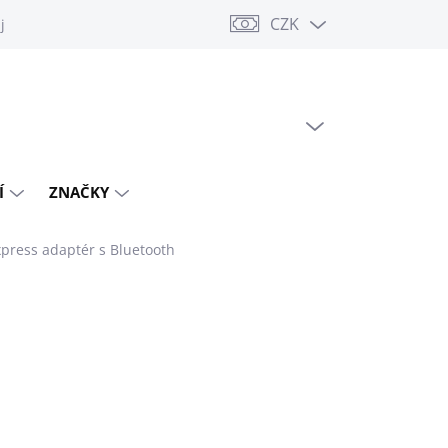
CZK
jů
PRÁZDNÝ KOŠÍK
NÁKUPNÍ
KOŠÍK
Í
ZNAČKY
xpress adaptér s Bluetooth
PNÉ