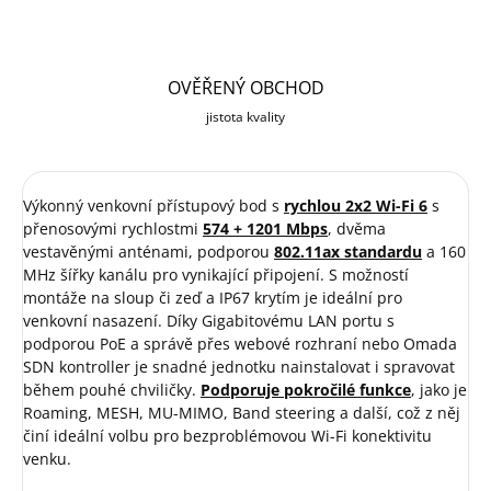
OVĚŘENÝ OBCHOD
jistota kvality
Výkonný venkovní přístupový bod s
rychlou 2x2 Wi-Fi 6
s
přenosovými rychlostmi
574 + 1201 Mbps
, dvěma
vestavěnými anténami, podporou
802.11ax standardu
a 160
MHz šířky kanálu pro vynikající připojení. S možností
montáže na sloup či zeď a IP67 krytím je ideální pro
venkovní nasazení. Díky Gigabitovému LAN portu s
podporou PoE a správě přes webové rozhraní nebo Omada
SDN kontroller je snadné jednotku nainstalovat i spravovat
během pouhé chviličky.
Podporuje pokročilé funkce
, jako je
Roaming, MESH, MU-MIMO, Band steering a další, což z něj
činí ideální volbu pro bezproblémovou Wi-Fi konektivitu
venku.