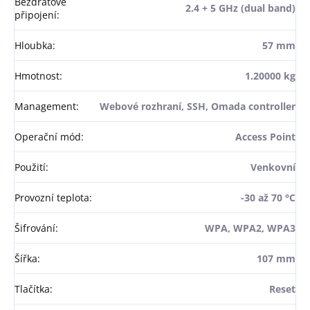
Bezdrátové
2.4 + 5 GHz (dual band)
připojení
:
Hloubka
:
57 mm
Hmotnost
:
1.20000 kg
Management
:
Webové rozhraní, SSH, Omada controller
Operační mód
:
Access Point
Použití
:
Venkovní
Provozní teplota
:
-30 až 70 °C
Šifrování
:
WPA, WPA2, WPA3
Šířka
:
107 mm
Tlačítka
:
Reset