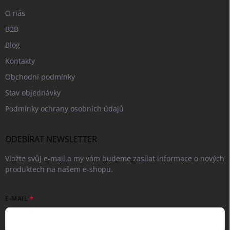
O nás
B2B
Blog
Kontakty
Obchodní podmínky
Stav objednávky
Podmínky ochrany osobních údajů
ODEBÍRAT NEWSLETTER
Vložte svůj e-mail a my vám budeme zasílat informace o nových
produktech na našem e-shopu.
E-MAIL