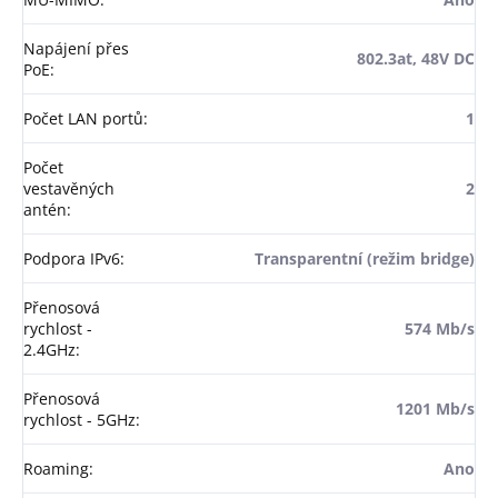
Napájení přes
802.3at, 48V DC
PoE
:
Počet LAN portů
:
1
Počet
vestavěných
2
antén
:
Podpora IPv6
:
Transparentní (režim bridge)
Přenosová
rychlost -
574 Mb/s
2.4GHz
:
Přenosová
1201 Mb/s
rychlost - 5GHz
:
Roaming
:
Ano