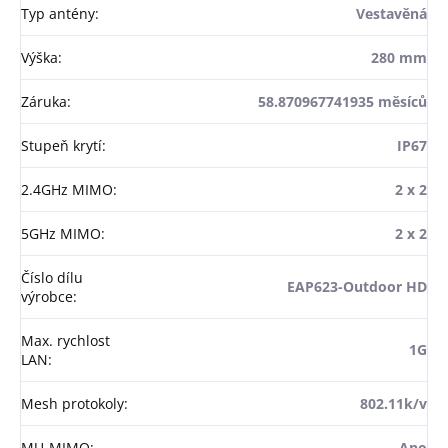
Typ antény
:
Vestavěná
Výška
:
280 mm
Záruka
:
58.870967741935 měsíců
Stupeň krytí
:
IP67
2.4GHz MIMO
:
2 x 2
5GHz MIMO
:
2 x 2
Číslo dílu
EAP623-Outdoor HD
výrobce
:
Max. rychlost
1G
LAN
:
Mesh protokoly
:
802.11k/v
MU-MIMO
:
Ano