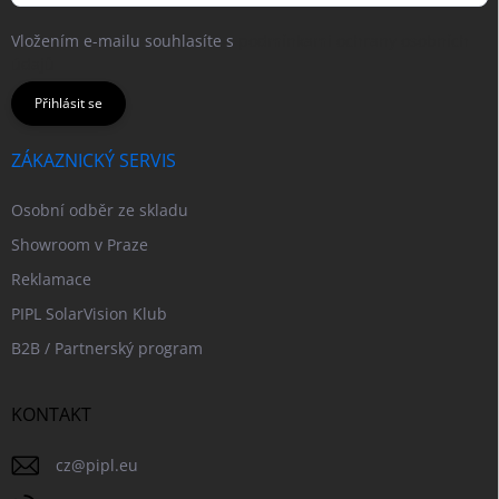
Vložením e-mailu souhlasíte s
podmínkami ochrany osobních
údajů
Přihlásit se
ZÁKAZNICKÝ SERVIS
Osobní odběr ze skladu
Showroom v Praze
Reklamace
PIPL SolarVision Klub
B2B / Partnerský program
KONTAKT
cz
@
pipl.eu