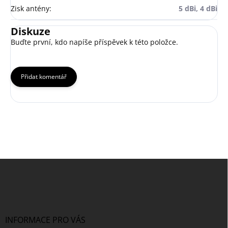
Zisk antény
:
5 dBi, 4 dBi
Diskuze
Buďte první, kdo napíše příspěvek k této položce.
Přidat komentář
Z
á
p
a
t
í
INFORMACE PRO VÁS