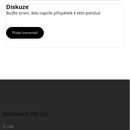
Diskuze
Buďte první, kdo napíše příspěvek k této položce.
Přidat komentář
Z
á
p
a
t
í
INFORMACE PRO VÁS
O nás