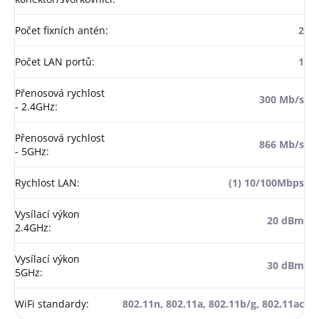
Počet fixních antén
:
2
Počet LAN portů
:
1
Přenosová rychlost
300 Mb/s
- 2.4GHz
:
Přenosová rychlost
866 Mb/s
- 5GHz
:
Rychlost LAN
:
(1) 10/100Mbps
Vysílací výkon
20 dBm
2.4GHz
:
Vysílací výkon
30 dBm
5GHz
:
WiFi standardy
:
802.11n, 802.11a, 802.11b/g, 802.11ac