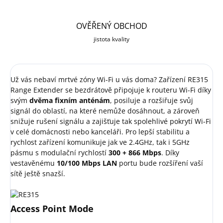
OVĚŘENÝ OBCHOD
jistota kvality
Už vás nebaví mrtvé zóny Wi-Fi u vás doma? Zařízení RE315
Range Extender se bezdrátově připojuje k routeru Wi-Fi díky
svým
dvěma fixním anténám
, posiluje a rozšiřuje svůj
signál do oblastí, na které nemůže dosáhnout, a zároveň
snižuje rušení signálu a zajišťuje tak spolehlivé pokrytí Wi-Fi
v celé domácnosti nebo kanceláři. Pro lepší stabilitu a
rychlost zařízení komunikuje jak ve 2.4GHz, tak i 5GHz
pásmu s modulační rychlostí
300 + 866 Mbps
. Díky
vestavěnému
10/100 Mbps LAN
portu bude rozšíření vaší
sítě ještě snazší.
Access Point Mode