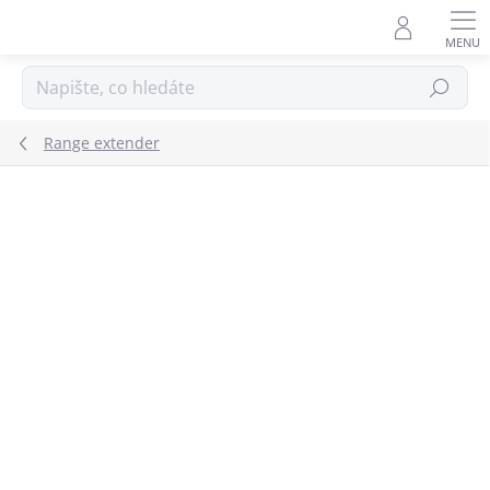
Přejít
na
obsah
Hledat
Range extender
Podrobnosti hodnocení
Neohodnoceno
ZNAČKA:
TP-LINK
EXTERNÍ SKLAD