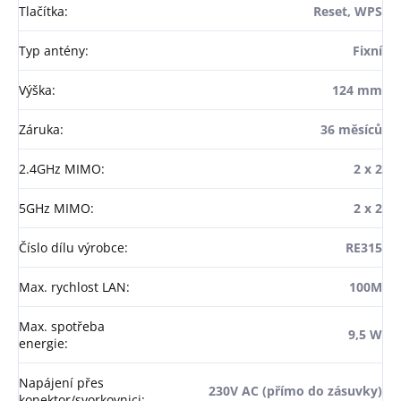
Tlačítka
:
Reset, WPS
Typ antény
:
Fixní
Výška
:
124 mm
Záruka
:
36 měsíců
2.4GHz MIMO
:
2 x 2
5GHz MIMO
:
2 x 2
Číslo dílu výrobce
:
RE315
Max. rychlost LAN
:
100M
Max. spotřeba
9,5 W
energie
:
Napájení přes
230V AC (přímo do zásuvky)
konektor/svorkovnici
: