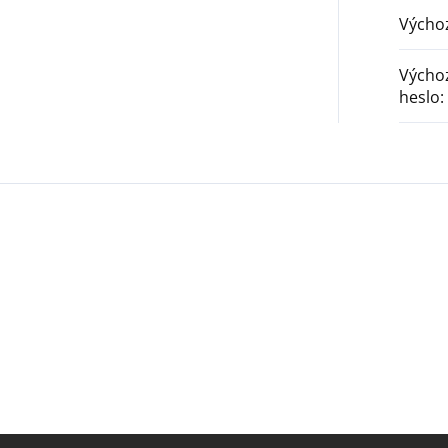
Výchoz
Výchoz
heslo
: