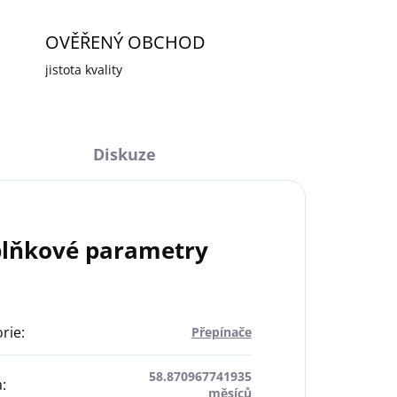
OVĚŘENÝ OBCHOD
jistota kvality
Diskuze
lňkové parametry
rie
:
Přepínače
58.870967741935
a
:
měsíců