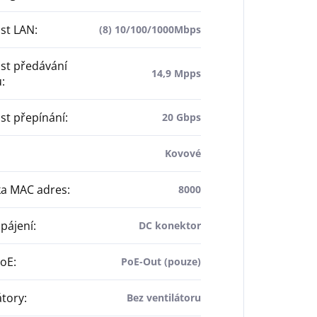
st LAN
:
(8) 10/100/1000Mbps
st předávání
14,9 Mpps
ů
:
st přepínání
:
20 Gbps
Kovové
ka MAC adres
:
8000
pájení
:
DC konektor
PoE
:
PoE-Out (pouze)
átory
:
Bez ventilátoru