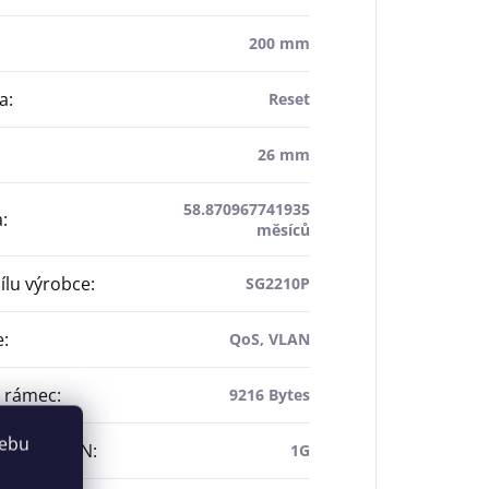
200 mm
ka
:
Reset
26 mm
58.870967741935
a
:
měsíců
dílu výrobce
:
SG2210P
e
:
QoS, VLAN
 rámec
:
9216 Bytes
webu
ychlost LAN
:
1G