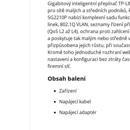
Gigabitový inteligentní přepínač TP-L
pro sítě malých a středních podniků, k
SG2210P nabízí komplexní sadu funkcí,
linek, 802.1Q VLAN, seznamy řízení př
(QoS L2 až L4), ochrana proti zahlcen
a poskytuje tak malým nebo středně ve
přizpůsobena jejich růstu, při současn
Kromě toho jednoduché rozhraní web
nastavení a konfiguraci bez ztráty času
firemní síť.
Obsah balení
Zařízení
Napájecí kabel
Napájecí adaptér