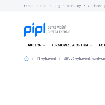
Přejít
O nás
B2B
Blog
Kontakty
Obchodní 
na
obsah
AKCE %
TERMOVIZE A OPTIKA
FO
Domů
IT vybavení
Síťové vybavení, hardwa
Neohodnoceno
Podrobnosti h
EXTERNÍ SKLAD