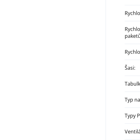
Rychlo
Rychlo
paket
Rychlo
Šasi
:
Tabul
Typ na
Typy 
Ventil