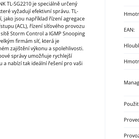
INK TL-SG2210 je speciálně určený
teré vyžadují efektivní správu. TL-
Hmotn
 jako jsou například řízení agregace
ístupu (ACL), řízení síťového provozu
EAN
:
í sítě Storm Control a IGMP Snooping
lkým firmám síť, která je
Hloub
ém zajištění výkonu a spolehlivosti.
ové správy umožňuje rychlejší
Hmotn
 a nabízí tak ideální řešení pro vaši
Mana
Použit
Prove
Provoz