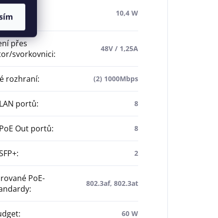
spotřeba
10,4 W
sím
e
:
ní přes
48V / 1,25A
or/svorkovnici
:
é rozhraní
:
(2) 1000Mbps
 LAN portů
:
8
PoE Out portů
:
8
 SFP+
:
2
rované PoE-
802.3af, 802.3at
tandardy
:
udget
:
60 W