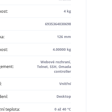
ost
:
4 kg
6935364030698
ka
:
126 mm
ost
:
4.00000 kg
Webové rozhraní,
gement
:
Telnet, SSH, Omada
controller
í
:
Vnitřní
dení
:
Desktop
ní teplota
:
0 až 40 °C