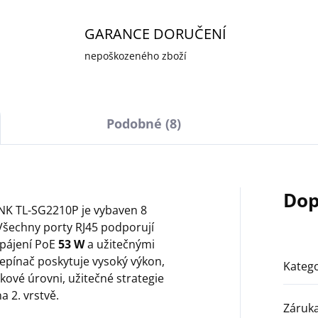
GARANCE DORUČENÍ
nepoškozeného zboží
Podobné (8)
Dop
INK TL-SG2210P je vybaven 8
 Všechny porty RJ45 podporují
pájení PoE
53 W
a užitečnými
epínač poskytuje vysoký výkon,
Katego
kové úrovni, užitečné strategie
 2. vrstvě.
Záruk