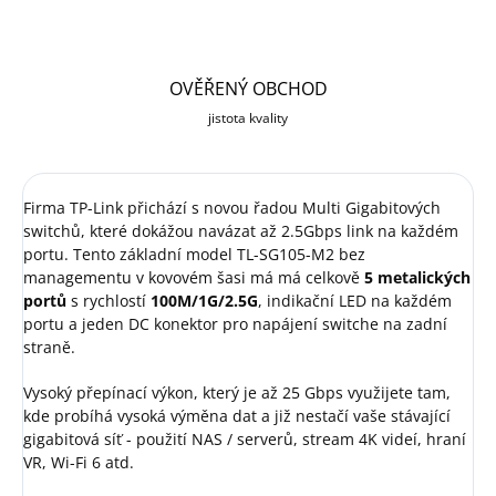
OVĚŘENÝ OBCHOD
jistota kvality
Firma TP-Link přichází s novou řadou Multi Gigabitových
switchů, které dokážou navázat až 2.5Gbps link na každém
portu. Tento základní model TL-SG105-M2 bez
managementu v kovovém šasi má má celkově
5 metalických
portů
s rychlostí
100M/1G/2.5G
, indikační LED na každém
portu a jeden DC konektor pro napájení switche na zadní
straně.
Vysoký přepínací výkon, který je až 25 Gbps využijete tam,
kde probíhá vysoká výměna dat a již nestačí vaše stávající
gigabitová síť - použití NAS / serverů, stream 4K videí, hraní
VR, Wi-Fi 6 atd.