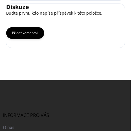
Diskuze
Buďte první, kdo napíše příspěvek k této položce.
Přidat komentář
Z
á
p
a
t
í
INFORMACE PRO VÁS
O nás