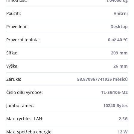
Hmotnost
:
1.04000 kg
Použití
:
Vnitřní
Provedení
:
Desktop
Provozní teplota
:
0 až 40 °C
Šířka
:
209 mm
Výška
:
26 mm
Záruka
:
58.870967741935 měsíců
Číslo dílu výrobce
:
TL-SG105-M2
Jumbo rámec
:
10240 Bytes
Max. rychlost LAN
:
2.5G
Max. spotřeba energie
:
12 W