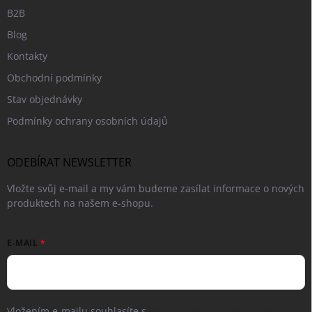
B2B
Blog
Kontakty
Obchodní podmínky
Stav objednávky
Podmínky ochrany osobních údajů
ODEBÍRAT NEWSLETTER
Vložte svůj e-mail a my vám budeme zasílat informace o nových
produktech na našem e-shopu.
E-MAIL
Vložením e-mailu souhlasíte s
podmínkami ochrany osobních