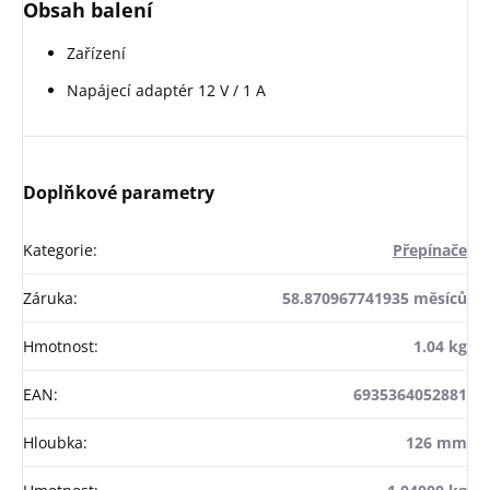
Obsah balení
Zařízení
Napájecí adaptér 12 V / 1 A
Doplňkové parametry
Kategorie
:
Přepínače
Záruka
:
58.870967741935 měsíců
Hmotnost
:
1.04 kg
EAN
:
6935364052881
Hloubka
:
126 mm