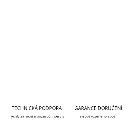
cena:
MOŽNOSTI
DORUČENÍ
8portový gigabitový switch TL-SG108E Easy Smart je ideální
upgrade z nemanagovatelného switche. Je určený pro sítě
malých a středních podniků, které vyžadují jednoduchou
správu. Správci sítě mohou účinně
DETAILNÍ INFORMACE
ZEPTAT SE
HLÍDAT
TECHNICKÁ PODPORA
GARANCE DORUČENÍ
rychlý záruční a pozáruční servis
nepoškozeného zboží