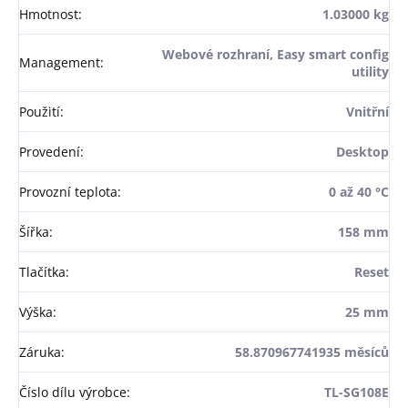
Hmotnost
:
1.03000 kg
Webové rozhraní, Easy smart config
Management
:
utility
Použití
:
Vnitřní
Provedení
:
Desktop
Provozní teplota
:
0 až 40 °C
Šířka
:
158 mm
Tlačítka
:
Reset
Výška
:
25 mm
Záruka
:
58.870967741935 měsíců
Číslo dílu výrobce
:
TL-SG108E