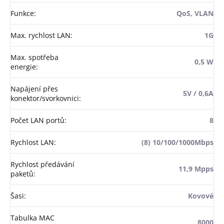
Funkce
:
QoS, VLAN
Max. rychlost LAN
:
1G
Max. spotřeba
0,5 W
energie
:
Napájení přes
5V / 0,6A
konektor/svorkovnici
:
Počet LAN portů
:
8
Rychlost LAN
:
(8) 10/100/1000Mbps
Rychlost předávání
11,9 Mpps
paketů
:
Šasi
:
Kovové
Tabulka MAC
8000