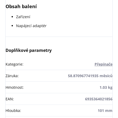
Obsah balení
Zařízení
Napájecí adaptér
Doplňkové parametry
Kategorie
:
Přepínače
Záruka
:
58.870967741935 měsíců
Hmotnost
:
1.03 kg
EAN
:
6935364021856
Hloubka
:
101 mm