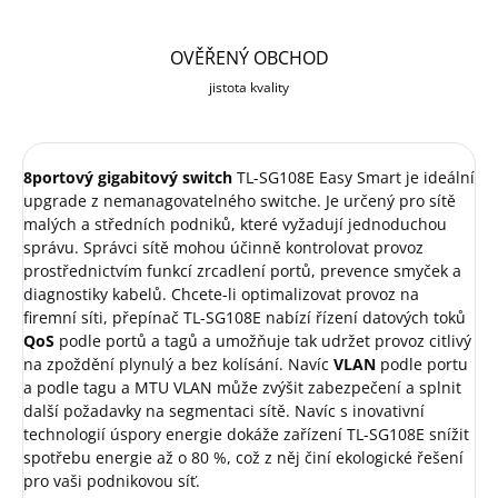
OVĚŘENÝ OBCHOD
jistota kvality
8portový gigabitový switch
TL-SG108E Easy Smart je ideální
upgrade z nemanagovatelného switche. Je určený pro sítě
malých a středních podniků, které vyžadují jednoduchou
správu. Správci sítě mohou účinně kontrolovat provoz
prostřednictvím funkcí zrcadlení portů, prevence smyček a
diagnostiky kabelů. Chcete-li optimalizovat provoz na
firemní síti, přepínač TL-SG108E nabízí řízení datových toků
QoS
podle portů a tagů a umožňuje tak udržet provoz citlivý
na zpoždění plynulý a bez kolísání. Navíc
VLAN
podle portu
a podle tagu a MTU VLAN může zvýšit zabezpečení a splnit
další požadavky na segmentaci sítě. Navíc s inovativní
technologií úspory energie dokáže zařízení TL-SG108E snížit
spotřebu energie až o 80 %, což z něj činí ekologické řešení
pro vaši podnikovou síť.