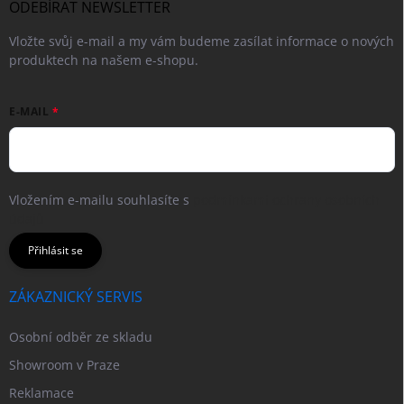
ODEBÍRAT NEWSLETTER
Vložte svůj e-mail a my vám budeme zasílat informace o nových
produktech na našem e-shopu.
E-MAIL
Vložením e-mailu souhlasíte s
podmínkami ochrany osobních
údajů
Přihlásit se
ZÁKAZNICKÝ SERVIS
Osobní odběr ze skladu
Showroom v Praze
Reklamace