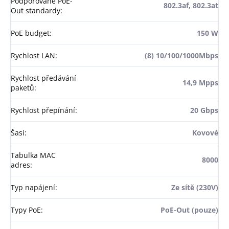
Podporované PoE-
802.3af, 802.3at
Out standardy
:
PoE budget
:
150 W
Rychlost LAN
:
(8) 10/100/1000Mbps
Rychlost předávání
14,9 Mpps
paketů
:
Rychlost přepínání
:
20 Gbps
Šasi
:
Kovové
Tabulka MAC
8000
adres
:
Typ napájení
:
Ze sítě (230V)
Typy PoE
:
PoE-Out (pouze)