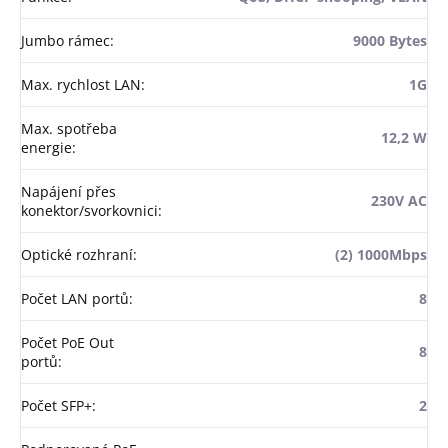
Jumbo rámec
:
9000 Bytes
Max. rychlost LAN
:
1G
Max. spotřeba
12,2 W
energie
:
Napájení přes
230V AC
konektor/svorkovnici
:
Optické rozhraní
:
(2) 1000Mbps
Počet LAN portů
:
8
Počet PoE Out
8
portů
:
Počet SFP+
:
2