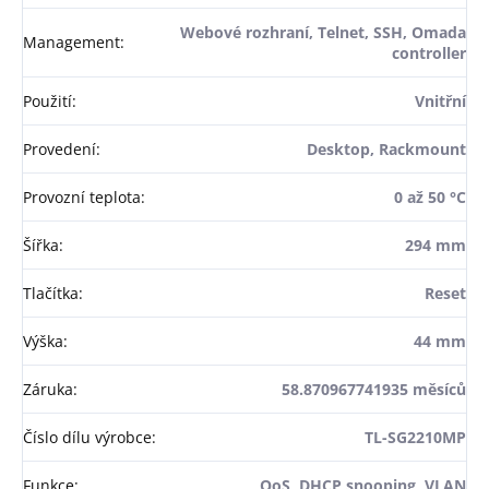
Webové rozhraní, Telnet, SSH, Omada
Management
:
controller
Použití
:
Vnitřní
Provedení
:
Desktop, Rackmount
Provozní teplota
:
0 až 50 °C
Šířka
:
294 mm
Tlačítka
:
Reset
Výška
:
44 mm
Záruka
:
58.870967741935 měsíců
Číslo dílu výrobce
:
TL-SG2210MP
Funkce
:
QoS, DHCP snooping, VLAN