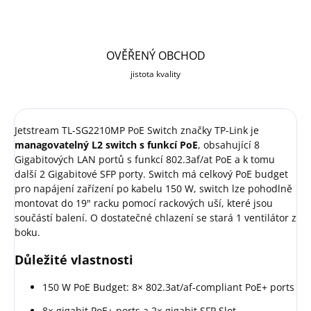
OVĚŘENÝ OBCHOD
jistota kvality
Jetstream TL-SG2210MP PoE Switch značky TP-Link je
managovatelný L2 switch s funkcí PoE
, obsahující 8
Gigabitových LAN portů s funkcí 802.3af/at PoE a k tomu
další 2 Gigabitové SFP porty. Switch má celkový PoE budget
pro napájení zařízení po kabelu 150 W, switch lze pohodlně
montovat do 19" racku pomocí rackových uší, které jsou
součástí balení. O dostatečné chlazení se stará 1 ventilátor z
boku.
Důležité vlastnosti
150 W PoE Budget: 8× 802.3at/af-compliant PoE+ ports
8× gigabit PoE+ ports a 2× gigabit SFP Slot