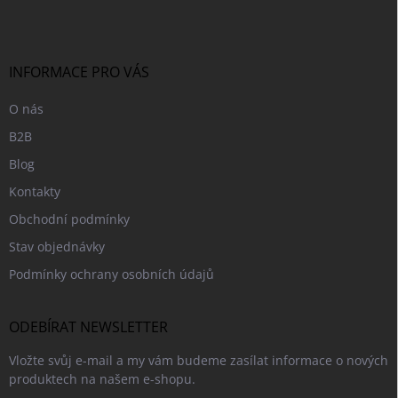
p
a
t
í
INFORMACE PRO VÁS
O nás
B2B
Blog
Kontakty
Obchodní podmínky
Stav objednávky
Podmínky ochrany osobních údajů
ODEBÍRAT NEWSLETTER
Vložte svůj e-mail a my vám budeme zasílat informace o nových
produktech na našem e-shopu.