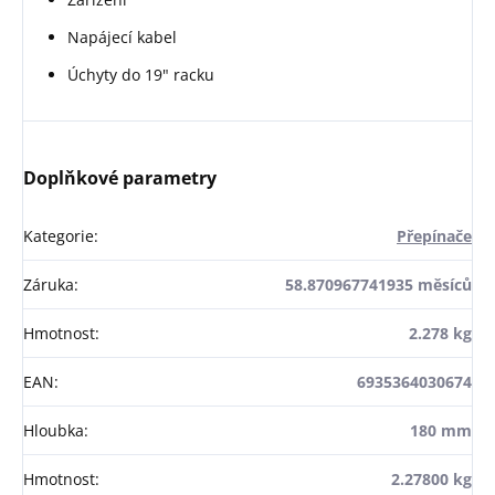
Napájecí kabel
Úchyty do 19" racku
Doplňkové parametry
Kategorie
:
Přepínače
Záruka
:
58.870967741935 měsíců
Hmotnost
:
2.278 kg
EAN
:
6935364030674
Hloubka
:
180 mm
Hmotnost
:
2.27800 kg