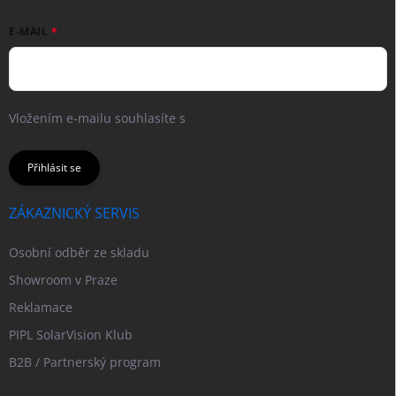
E-MAIL
Vložením e-mailu souhlasíte s
podmínkami ochrany osobních
údajů
Přihlásit se
ZÁKAZNICKÝ SERVIS
Osobní odběr ze skladu
Showroom v Praze
Reklamace
PIPL SolarVision Klub
B2B / Partnerský program