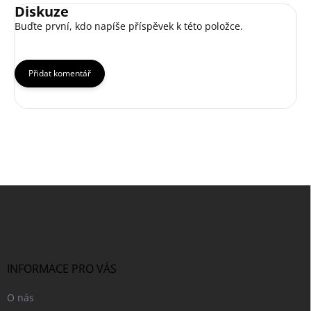
Diskuze
Buďte první, kdo napíše příspěvek k této položce.
Přidat komentář
Z
á
p
a
t
í
INFORMACE PRO VÁS
O nás