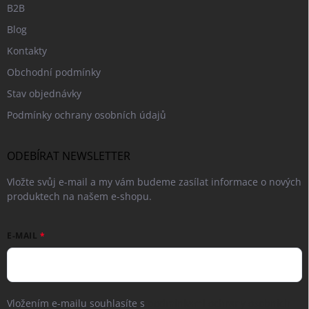
B2B
Blog
Kontakty
Obchodní podmínky
Stav objednávky
Podmínky ochrany osobních údajů
ODEBÍRAT NEWSLETTER
Vložte svůj e-mail a my vám budeme zasílat informace o nových
produktech na našem e-shopu.
E-MAIL
Vložením e-mailu souhlasíte s
podmínkami ochrany osobních