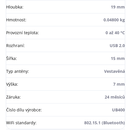
Hloubka
:
19 mm
Hmotnost
:
0.04800 kg
Provozní teplota
:
0 až 40 °C
Rozhraní
:
USB 2.0
Šířka
:
15 mm
Typ antény
:
Vestavěná
Výška
:
7 mm
Záruka
:
24 měsíců
Číslo dílu výrobce
:
UB400
WiFi standardy
:
802.15.1 (Bluetooth)