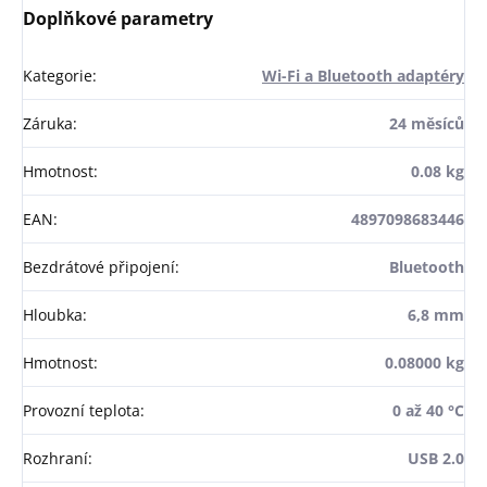
Doplňkové parametry
Kategorie
:
Wi-Fi a Bluetooth adaptéry
Záruka
:
24 měsíců
Hmotnost
:
0.08 kg
EAN
:
4897098683446
Bezdrátové připojení
:
Bluetooth
Hloubka
:
6,8 mm
Hmotnost
:
0.08000 kg
Provozní teplota
:
0 až 40 °C
Rozhraní
:
USB 2.0