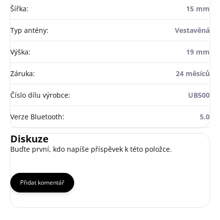
Šířka
:
15 mm
Typ antény
:
Vestavěná
Výška
:
19 mm
Záruka
:
24 měsíců
Číslo dílu výrobce
:
UB500
Verze Bluetooth
:
5.0
Diskuze
Buďte první, kdo napíše příspěvek k této položce.
Přidat komentář