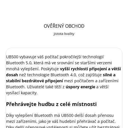
OVĚŘENÝ OBCHOD
jistota kvality
UB500 vybavuje váš počítač pokročilejší technologií
Bluetooth 5.0, která má ve srovnání se staršími verzemi
mnohá vylepšení. Poskytuje
vyšší rychlosti připojení a větší
dosah
než technologie Bluetooth 4.0, což zajišťuje
silné a
stabilní bezdrátové připojení
mezi počítačem a zařízeními
Bluetooth. Uživatelé také těží z
úspory energie
a větší
vysílací kapacity.
Přehrávejte hudbu z celé místnosti
Díky vylepšení Bluetooth má UB500 delší dosah přenosu
mezi zařízeními, jako je váš hudební přehrávač a počítač.
Díky delší přenosové vzdálenosti si můžete užít bezztrátový