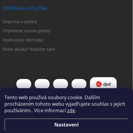
DOPRAVA A PLATBA
Doprava a platba
Přijímáme online platby
Hodnocení obchodu
Máte otázky? Napište nám
Tento web používá soubory cookie. Dalším
procházením tohoto webu vyjadřujete souhlas s jejich
používáním.. Více informací
zde
.
Copyright 2026
Pipl EU
. Všechna práva vyhrazena.
Upravit nastavení
Nastavení
cookies
Vážení zákazníci, Od 31. 7. do 7. 8. bude náš