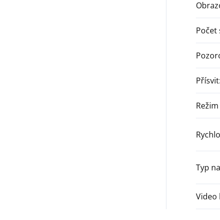
Obraz
Počet
Pozoro
Přísvit
Režim
Rychlo
Typ na
Video