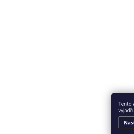
Tento 
vyjadř
Nas