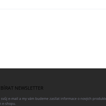
BÍRAT NEWSLETTER
e svůj e-mail a my vám budeme zasílat informace o nových produkt
 e-shopu.