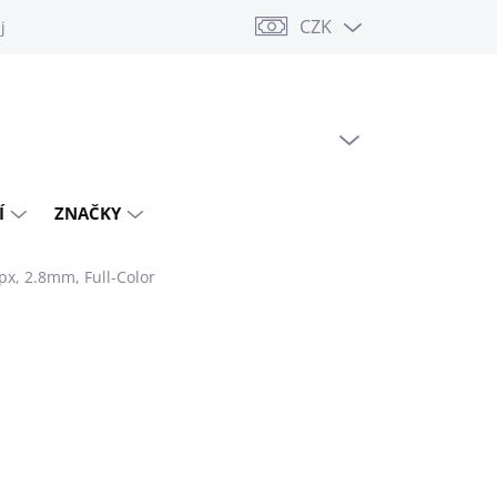
CZK
jů
PRÁZDNÝ KOŠÍK
NÁKUPNÍ
KOŠÍK
Í
ZNAČKY
px, 2.8mm, Full-Color