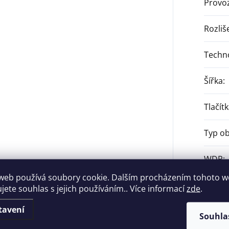
Provoz
Rozliš
Techn
Šířka
:
Tlačít
Typ ob
WDR
:
web používá soubory cookie. Dalším procházením tohoto 
Záruk
ujete souhlas s jejich používáním.. Více informací
zde
.
tavení
Citliv
Souhla