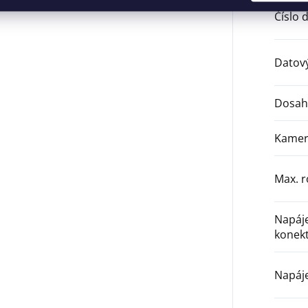
Číslo 
Datový
Dosah 
Kamer
Max. r
Napáje
konekt
Napáje