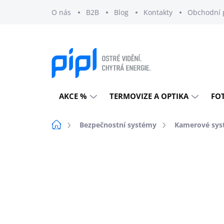
Přejít
O nás
B2B
Blog
Kontakty
Obchodní 
na
obsah
AKCE %
TERMOVIZE A OPTIKA
FO
Domů
Bezpečnostní systémy
Kamerové sys
Neohodnoceno
Podrobnosti h
DOPRAVA ZDARMA
EXTERNÍ SKLAD