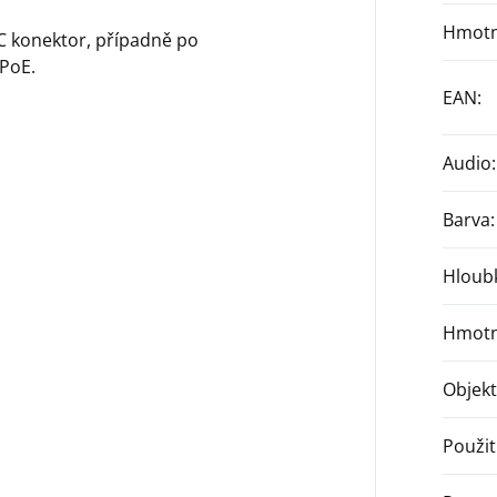
Hmotn
C konektor, případně po
 PoE.
EAN
:
Audio
:
Barva
:
Hloub
Hmotn
Objekt
Použit