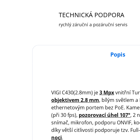
TECHNICKÁ PODPORA
rychlý záruční a pozáruční servis
Popis
VIGI C430(2.8mm) je
3 Mpx
vnitřní Tu
objektivem 2.8 mm
, bílým světlem a
ethernetovým portem bez PoE. Kamera
(při 30 fps),
pozorovací úhel 107°
, 2 
snímač, mikrofon, podporu ONVIF, ko
díky větší citlivosti podporuje tzv. Ful
noci
.