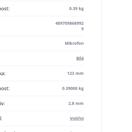
ost
:
0.39 kg
489709868992
9
Mikrofon
Bílá
ka
:
123 mm
ost
:
0.39000 kg
iv
:
2,8 mm
í
:
Vnitřní