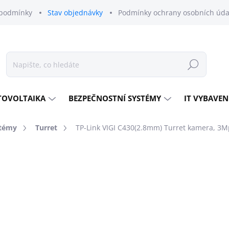
podmínky
Stav objednávky
Podmínky ochrany osobních úda
Hledat
TOVOLTAIKA
BEZPEČNOSTNÍ SYSTÉMY
IT VYBAVEN
témy
Turret
TP-Link VIGI C430(2.8mm) Turret kamera, 3M
odnocení
ZNAČKA:
TP-LINK
1 803 Kč
1 490 Kč bez DPH