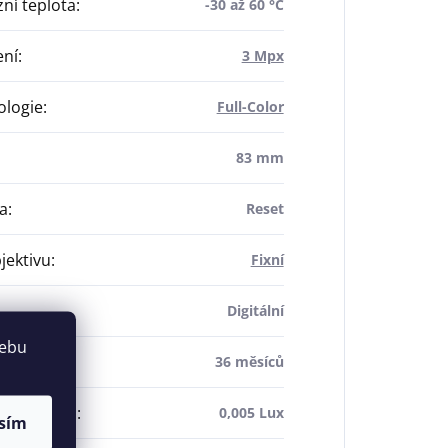
ní teplota
:
-30 až 60 °C
ení
:
3 Mpx
ologie
:
Full-Color
83 mm
ka
:
Reset
jektivu
:
Fixní
Digitální
webu
a
:
36 měsíců
ost senzoru
:
0,005 Lux
sím