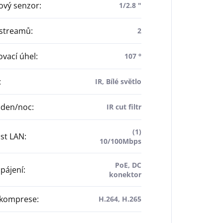
ový senzor
:
1/2.8 "
 streamů
:
2
vací úhel
:
107 °
:
IR, Bílé světlo
 den/noc
:
IR cut filtr
(1)
st LAN
:
10/100Mbps
PoE, DC
pájení
:
konektor
 komprese
:
H.264, H.265