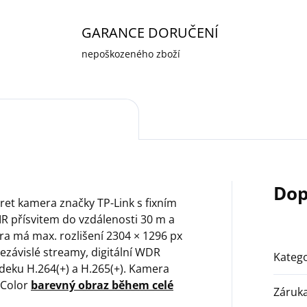
GARANCE DORUČENÍ
nepoškozeného zboží
Dop
rret kamera značky TP-Link s fixním
 IR přísvitem do vzdálenosti 30 m a
 má max. rozlišení 2304 × 1296 px
nezávislé streamy, digitální WDR
Katego
deku H.264(+) a H.265(+). Kamera
l-Color
barevný obraz během celé
Záruk