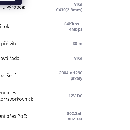
VIGI
dílu výrobce
:
C430(2.8mm)
64Kbps ~
 tok
:
4Mbps
přísvitu
:
30 m
ová řada
:
VIGI
2304 x 1296
ozlišení
:
pixely
ní přes
12V DC
or/svorkovnici
:
802.3af,
ní přes PoE
:
802.3at