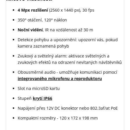
4 Mpx rozlišení
(2560 x 1440 px), 30 fps
350° otáčení, 120° náklon
Noční vidění
, IR na vzdálenost až 30 m
Detekce pohybu a upozornění: upozorní vás, pokud
kamera zaznamená pohyb
Zvukový a světelný alarm: aktivace světelných a
zvukových efektů na odrazení nevítaných návštěvníků
Obousměrné audio - umožňuje komunikaci pomocí
integrovaného mikrofonu a reproduktoru
Slot na microSD kartu
Stupeň
krytí IP66
Napájení přes 12V DC konektor nebo 802.3af/at PoE
Kompaktní rozměry - 120 x 172 x 198 mm