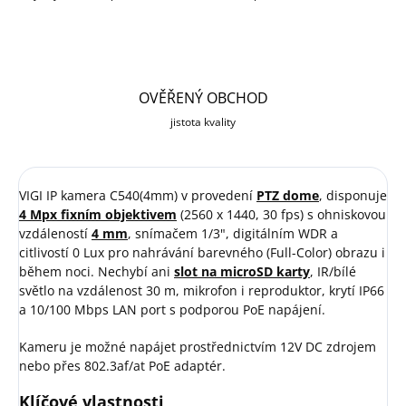
OVĚŘENÝ OBCHOD
jistota kvality
VIGI IP kamera C540(4mm) v provedení
PTZ dome
, disponuje
4 Mpx fixním objektivem
(2560 x 1440, 30 fps) s ohniskovou
vzdáleností
4 mm
, snímačem 1/3", digitálním WDR a
citlivostí 0 Lux pro nahrávání barevného (Full-Color) obrazu i
během noci. Nechybí ani
slot na microSD karty
, IR/bílé
světlo na vzdálenost 30 m, mikrofon i reproduktor, krytí IP66
a 10/100 Mbps LAN port s podporou PoE napájení.
Kameru je možné napájet prostřednictvím 12V DC zdrojem
nebo přes 802.3af/at PoE adaptér.
Klíčové vlastnosti