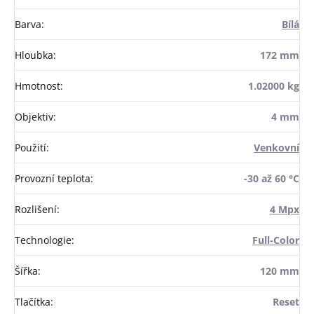
Barva
:
Bílá
Hloubka
:
172 mm
Hmotnost
:
1.02000 kg
Objektiv
:
4 mm
Použití
:
Venkovní
Provozní teplota
:
-30 až 60 °C
Rozlišení
:
4 Mpx
Technologie
:
Full-Color
Šířka
:
120 mm
Tlačítka
:
Reset