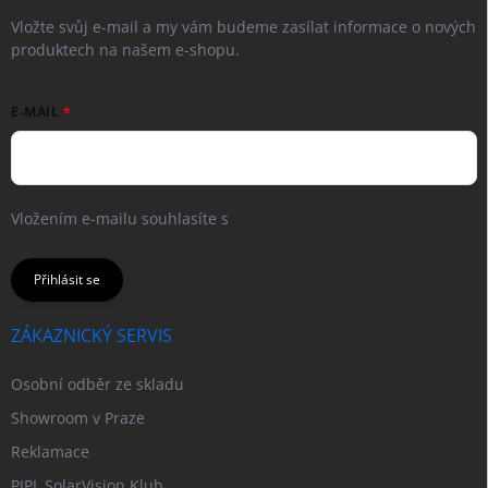
Vložte svůj e-mail a my vám budeme zasílat informace o nových
produktech na našem e-shopu.
E-MAIL
Vložením e-mailu souhlasíte s
podmínkami ochrany osobních
údajů
Přihlásit se
ZÁKAZNICKÝ SERVIS
Osobní odběr ze skladu
Showroom v Praze
Reklamace
PIPL SolarVision Klub