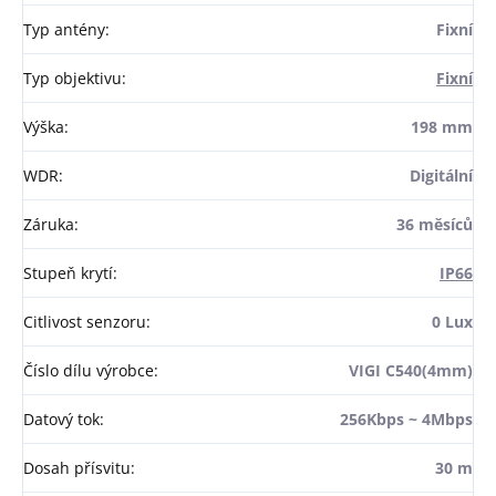
Typ antény
:
Fixní
Typ objektivu
:
Fixní
Výška
:
198 mm
WDR
:
Digitální
Záruka
:
36 měsíců
Stupeň krytí
:
IP66
Citlivost senzoru
:
0 Lux
Číslo dílu výrobce
:
VIGI C540(4mm)
Datový tok
:
256Kbps ~ 4Mbps
Dosah přísvitu
:
30 m