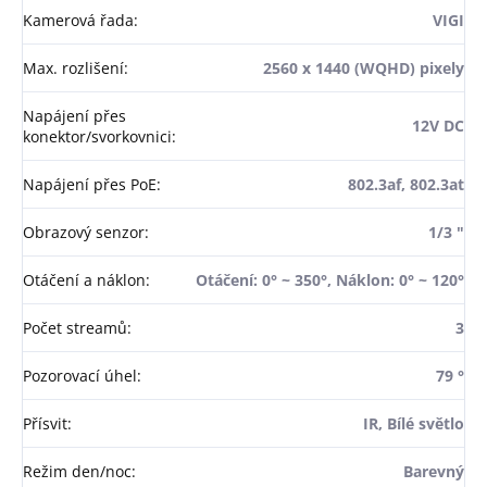
Kamerová řada
:
VIGI
Max. rozlišení
:
2560 x 1440 (WQHD) pixely
Napájení přes
12V DC
konektor/svorkovnici
:
Napájení přes PoE
:
802.3af, 802.3at
Obrazový senzor
:
1/3 "
Otáčení a náklon
:
Otáčení: 0° ~ 350°, Náklon: 0° ~ 120°
Počet streamů
:
3
Pozorovací úhel
:
79 °
Přísvit
:
IR, Bílé světlo
Režim den/noc
:
Barevný