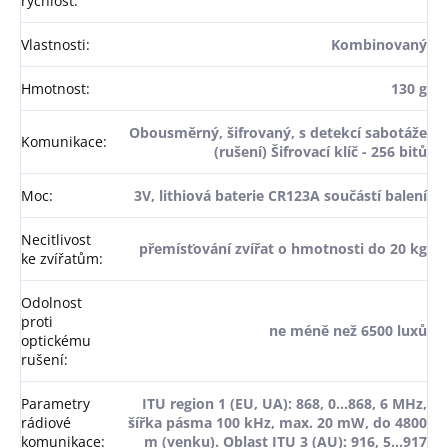
rychlost
:
Vlastnosti
:
Kombinovaný
Hmotnost
:
130 g
Obousměrný, šifrovaný, s detekcí sabotáže
Komunikace
:
(rušení) Šifrovací klíč - 256 bitů
Moc
:
3V, lithiová baterie CR123A součástí balení
Necitlivost
přemísťování zvířat o hmotnosti do 20 kg
ke zvířatům
:
Odolnost
proti
ne méně než 6500 luxů
optickému
rušení
:
Parametry
ITU region 1 (EU, UA): 868, 0...868, 6 MHz,
rádiové
šířka pásma 100 kHz, max. 20 mW, do 4800
komunikace
:
m (venku). Oblast ITU 3 (AU): 916, 5...917