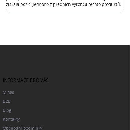
získala pozici jednoho z předních výrobců těchto produktů.
Z
á
p
a
t
í
INFORMACE PRO VÁS
O nás
B2B
Blog
Kontakty
Obchodní podmínky