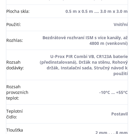
Plocha skla
:
0.5 m x 0.5 m .... 3.0 m x 3.0 m
Použití
:
Vnitřní
Bezdrátové rozhraní ISM s více kanály, až
Rozhlas
:
4800 m (venkovní)
U-Prox PIR Combi VB, CR123A baterie
Rozsah
(předinstalovaná), Držák na stěnu, Rohový
dodávky
:
držák, Instalační sada, Stručný návod k
použití
Rozsah
provozních
-10°C … +55°C
teplot
:
Teplotní
Postavil
čidlo
:
Tloušťka
2 mm . . . 8 mm