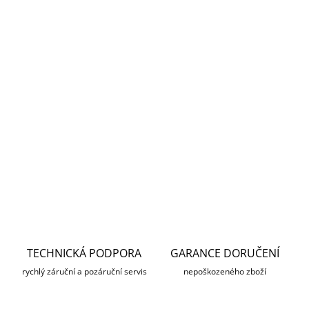
Digitální algoritmy pro zpracování signálu detektoru
pohybu;
Digitální algoritmy pro zpracování zvuku;
Rozlišuje nízkofrekvenční a vysokofrekvenční zvukové
složky;
Algoritmy tepelné kompenzace;
Aktualizace firmwaru vzduchem (OTA);
DETAILNÍ INFORMACE
ZEPTAT SE
HLÍDAT
TECHNICKÁ PODPORA
GARANCE DORUČENÍ
rychlý záruční a pozáruční servis
nepoškozeného zboží