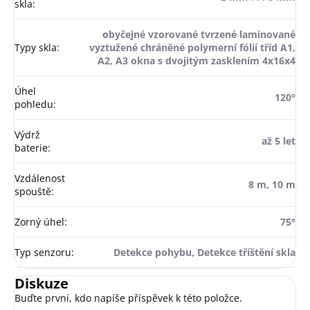
skla
:
obyčejné vzorované tvrzené laminované
Typy skla
:
vyztužené chráněné polymerní fólií tříd A1,
A2, A3 okna s dvojitým zasklením 4x16x4
Úhel
120°
pohledu
:
Výdrž
až 5 let
baterie
:
Vzdálenost
8 m, 10 m
spouště
:
Zorný úhel
:
75°
Typ senzoru
:
Detekce pohybu, Detekce tříštění skla
Diskuze
Buďte první, kdo napíše příspěvek k této položce.