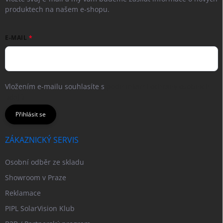
produktech na našem e-shopu.
E-MAIL
Vložením e-mailu souhlasíte s
podmínkami ochrany osobních
údajů
Přihlásit se
ZÁKAZNICKÝ SERVIS
Osobní odběr ze skladu
Showroom v Praze
Reklamace
PIPL SolarVision Klub