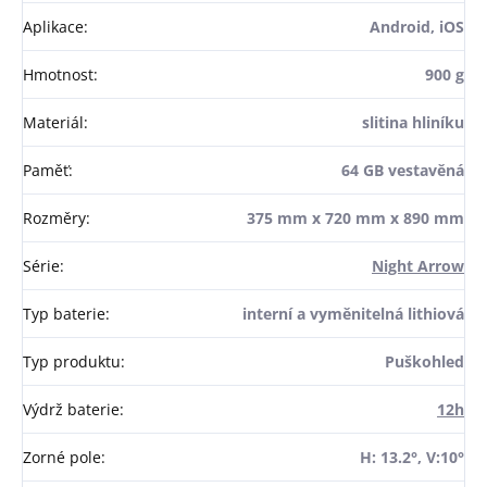
Aplikace
:
Android, iOS
Hmotnost
:
900 g
Materiál
:
slitina hliníku
Paměť
:
64 GB vestavěná
Rozměry
:
375 mm x 720 mm x 890 mm
Série
:
Night Arrow
Typ baterie
:
interní a vyměnitelná lithiová
Typ produktu
:
Puškohled
Výdrž baterie
:
12h
Zorné pole
:
H: 13.2°, V:10°