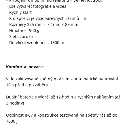
– Připojení k mobilnímu telefonu – Wi- Fi Hot Spot
– Lze vytvářet fotografie a videa
– Rychlý start
– K dispozici je více barevných režimů – 6
– Rozměry 375 mm × 72 mm × 89 mm
– Hmotnost 900 g
– 3letá záruka
– Detekční vzdálenost: 1800 m
Komfort a inovace:
Video aktivované zpětným rázem – automatické nahrávání
10 s před a po záběru
Duální baterie s výdrží až 12 hodin a rychlým nabíjením (až
3 hodiny)
Odolnost IP67 a konstrukce testovaná na zpětný ráz až do
7000 J