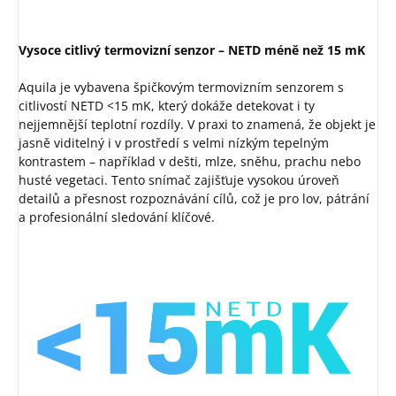
Vysoce citlivý termovizní senzor – NETD méně než 15 mK
Aquila je vybavena špičkovým termovizním senzorem s
citlivostí NETD <15 mK, který dokáže detekovat i ty
nejjemnější teplotní rozdíly. V praxi to znamená, že objekt je
jasně viditelný i v prostředí s velmi nízkým tepelným
kontrastem – například v dešti, mlze, sněhu, prachu nebo
husté vegetaci. Tento snímač zajišťuje vysokou úroveň
detailů a přesnost rozpoznávání cílů, což je pro lov, pátrání
a profesionální sledování klíčové.