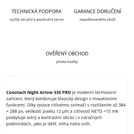
TECHNICKÁ PODPORA
GARANCE DORUČENÍ
rychlý záruční a pozáruční servis
nepoškozeného zboží
OVĚŘENÝ OBCHOD
jistota kvality
Conotech Night Arrow 335 PRO
je moderní termovizní
zařizeni, který kombinuje klasický design s inovativními
funkcemi. Díky vysoce citlivému snímači s rozlišením až 384
× 288 px, velikostí pixelu 12 μm a citlivostí NETD <15 mK
poskytuje ostrý a kontrastní obraz i v náročných
podmínkách, jako je déšť, mlha nebo sníh.