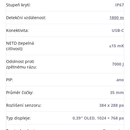
Stupeň krytí
:
IP67
Detekční vzdálenost
:
1800 m
Konektivita
:
USB-C
NETD (tepelná
≤15 mK
citlivost)
:
Odolnost proti
7000 J
zpětnému rázu
:
PIP
:
ano
Průměr čočky
:
35 mm
Rozlišení senzoru
:
384 x 288 px
Typ displeje
:
0,39″ OLED, 1024 × 768 px