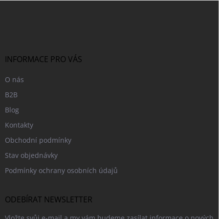
Z
á
p
a
t
í
INFORMACE PRO VÁS
O nás
B2B
Blog
Kontakty
Obchodní podmínky
Stav objednávky
Podmínky ochrany osobních údajů
ODEBÍRAT NEWSLETTER
Vložte svůj e-mail a my vám budeme zasílat informace o nových