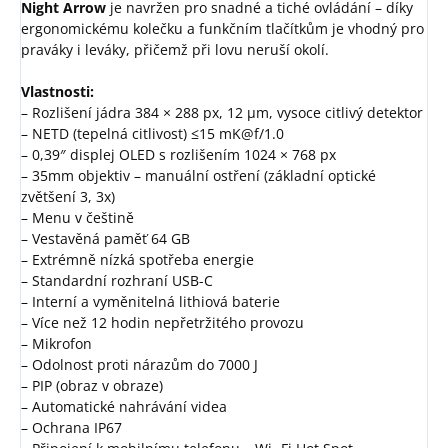
Night Arrow
je navržen pro snadné a tiché ovládání – díky
ergonomickému kolečku a funkčním tlačítkům je vhodný pro
praváky i leváky, přičemž při lovu neruší okolí.
Vlastnosti:
– Rozlišení jádra 384 × 288 px, 12 μm, vysoce citlivý detektor
– NETD (tepelná citlivost) ≤15 mK@f/1.0
– 0,39″ displej OLED s rozlišením 1024 × 768 px
– 35mm objektiv – manuální ostření (základní optické
zvětšení 3, 3x)
– Menu v češtině
– Vestavěná paměť 64 GB
– Extrémně nízká spotřeba energie
– Standardní rozhraní USB-C
– Interní a vyměnitelná lithiová baterie
– Více než 12 hodin nepřetržitého provozu
– Mikrofon
– Odolnost proti nárazům do 7000 J
– PIP (obraz v obraze)
– Automatické nahrávání videa
– Ochrana IP67