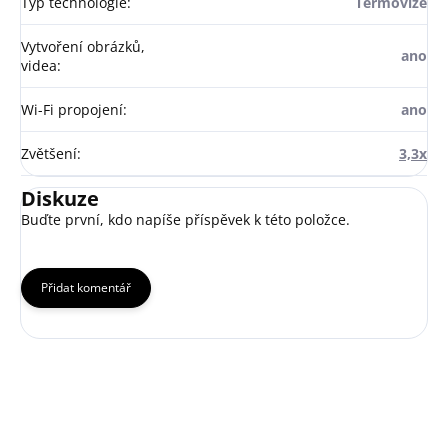
Typ technologie
:
Termovize
Vytvoření obrázků,
ano
videa
:
Wi-Fi propojení
:
ano
Zvětšení
:
3,3x
Diskuze
Buďte první, kdo napíše příspěvek k této položce.
Přidat komentář