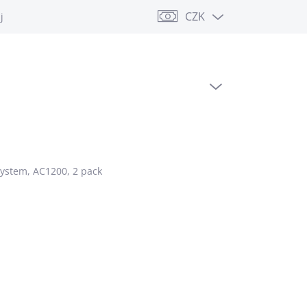
CZK
jů
PRÁZDNÝ KOŠÍK
NÁKUPNÍ
KOŠÍK
ystem, AC1200, 2 pack
 Kč