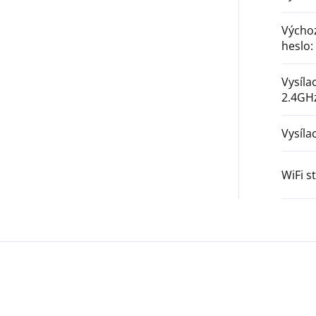
Výchoz
heslo
:
Vysíla
2.4GH
Vysíla
WiFi s