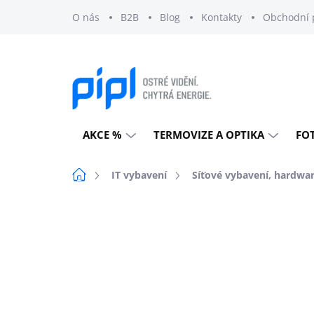
Přejít
O nás
B2B
Blog
Kontakty
Obchodní 
na
obsah
AKCE %
TERMOVIZE A OPTIKA
FO
Domů
IT vybavení
Síťové vybavení, hardwa
Neohodnoceno
Podrobnosti h
DOPRAVA ZDARMA
EXTERNÍ SKLAD