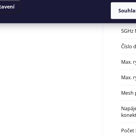
Záruk
tavení
Souhla
2.4GH
5GHz
Číslo 
Max. r
Max. 
Mesh 
Napáje
konekt
Počet