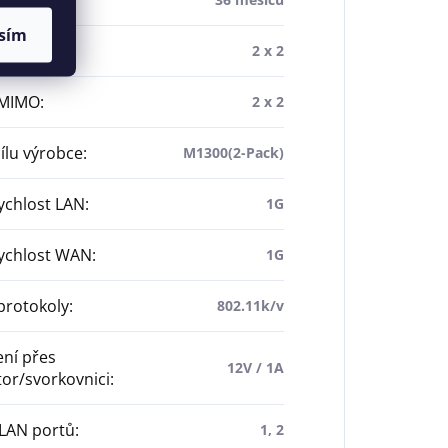
a
:
sím
z MIMO
:
2 x 2
 MIMO
:
2 x 2
dílu výrobce
:
M1300(2-Pack)
ychlost LAN
:
1G
rychlost WAN
:
1G
protokoly
:
802.11k/v
ní přes
12V / 1A
or/svorkovnici
:
 LAN portů
:
1, 2