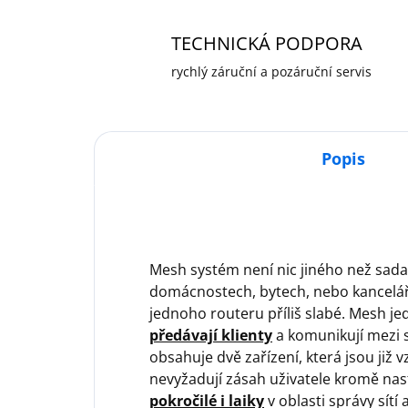
TECHNICKÁ PODPORA
rychlý záruční a pozáruční servis
Popis
Mesh systém není nic jiného než sada
domácnostech, bytech, nebo kancelářích
jednoho routeru příliš slabé. Mesh j
předávají klienty
a komunikují mezi
obsahuje dvě zařízení, která jsou již
nevyžadují zásah uživatele kromě nast
pokročilé i laiky
v oblasti správy sítí