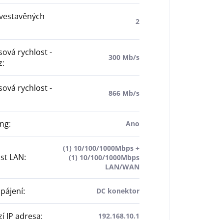
 vestavěných
2
ová rychlost -
300 Mb/s
z
:
ová rychlost -
866 Mb/s
ng
:
Ano
(1) 10/100/1000Mbps +
st LAN
:
(1) 10/100/1000Mbps
LAN/WAN
pájení
:
DC konektor
í IP adresa
:
192.168.10.1