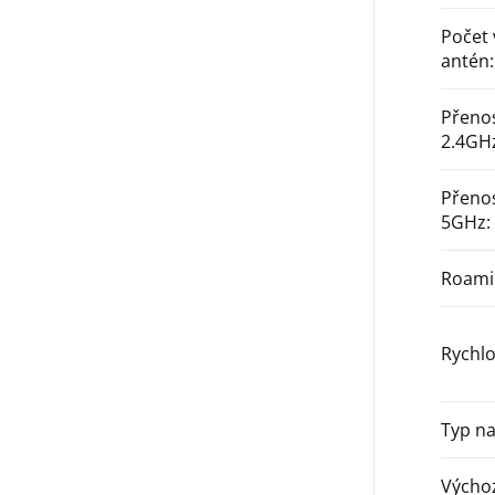
Počet
antén
:
Přenos
2.4GH
Přenos
5GHz
:
Roami
Rychlo
Typ na
Výchoz