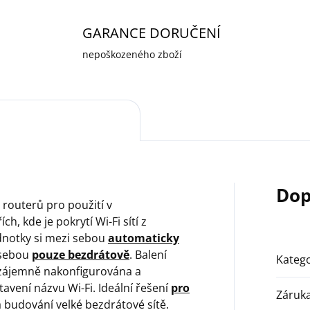
GARANCE DORUČENÍ
nepoškozeného zboží
Dop
 routerů pro použití v
, kde je pokrytí Wi-Fi sítí z
ednotky si mezi sebou
automaticky
 sebou
pouze bezdrátově
. Balení
Katego
 vzájemně nakonfigurována a
avení názvu Wi-Fi. Ideální řešení
pro
Záruk
 a budování velké bezdrátové sítě.