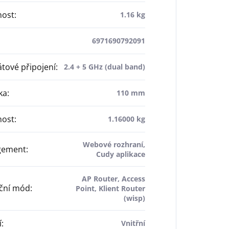
ost
:
1.16 kg
6971690792091
tové připojení
:
2.4 + 5 GHz (dual band)
ka
:
110 mm
ost
:
1.16000 kg
Webové rozhraní,
gement
:
Cudy aplikace
AP Router, Access
ční mód
:
Point, Klient Router
(wisp)
í
:
Vnitřní