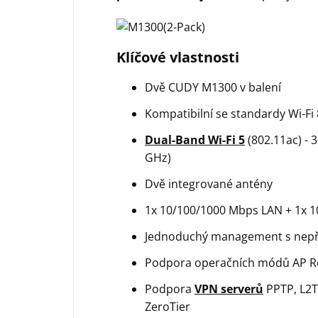
Klíčové vlastnosti
Dvě CUDY M1300 v balení
Kompatibilní se standardy Wi-Fi
Dual-Band Wi-Fi 5
(802.11ac) - 
GHz)
Dvě integrované antény
1x 10/100/1000 Mbps LAN + 1x 
Jednoduchý management s nepř
Podpora operačních módů AP Rou
Podpora
VPN serverů
PPTP, L2T
ZeroTier