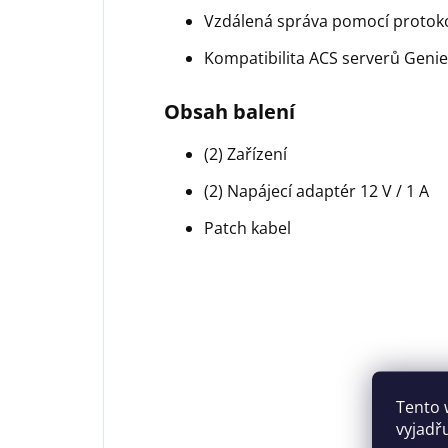
Vzdálená správa pomocí protoko
Kompatibilita ACS serverů Geni
Obsah balení
(2) Zařízení
(2) Napájecí adaptér 12 V / 1 A
Patch kabel
Tento 
vyjadř