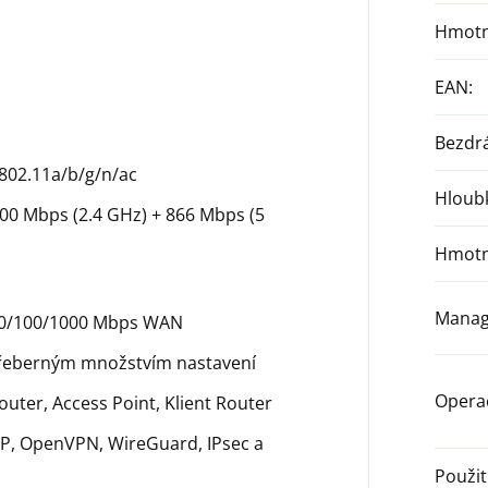
Hmotn
EAN
:
Bezdrá
 802.11a/b/g/n/ac
Hloub
300 Mbps (2.4 GHz) + 866 Mbps (5
Hmotn
Mana
10/100/1000 Mbps WAN
eberným množstvím nastavení
Opera
ter, Access Point, Klient Router
P, OpenVPN, WireGuard, IPsec a
Použit