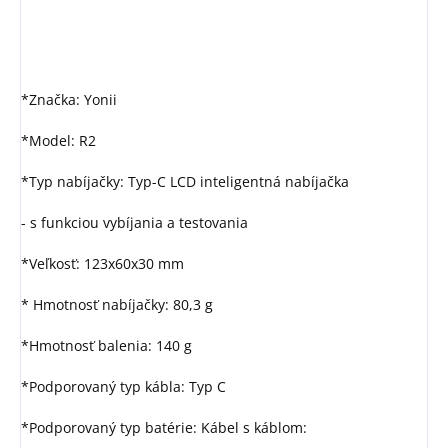
*Značka: Yonii
*Model: R2
*Typ nabíjačky: Typ-C LCD inteligentná nabíjačka
- s funkciou vybíjania a testovania
*Veľkosť: 123x60x30 mm
* Hmotnosť nabíjačky: 80,3 g
*Hmotnosť balenia: 140 g
*Podporovaný typ kábla: Typ C
*Podporovaný typ batérie: Kábel s káblom: