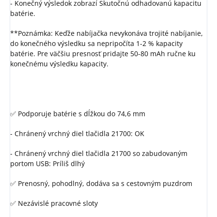
- Konečný výsledok zobrazí Skutočnú odhadovanú kapacitu
batérie.
**Poznámka: Keďže nabíjačka nevykonáva trojité nabíjanie,
do konečného výsledku sa nepripočíta 1-2 % kapacity
batérie. Pre väčšiu presnosť pridajte 50-80 mAh ručne ku
konečnému výsledku kapacity.
✅ Podporuje batérie s dĺžkou do 74,6 mm
- Chránený vrchný diel tlačidla 21700: OK
- Chránený vrchný diel tlačidla 21700 so zabudovaným
portom USB: Príliš dlhý
✅ Prenosný, pohodlný, dodáva sa s cestovným puzdrom
✅ Nezávislé pracovné sloty