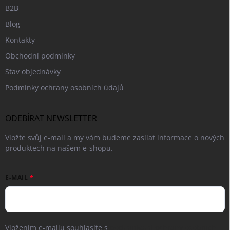
B2B
Blog
Kontakty
Obchodní podmínky
Stav objednávky
Podmínky ochrany osobních údajů
ODEBÍRAT NEWSLETTER
Vložte svůj e-mail a my vám budeme zasílat informace o nových
produktech na našem e-shopu.
E-MAIL
Vložením e-mailu souhlasíte s
podmínkami ochrany osobních