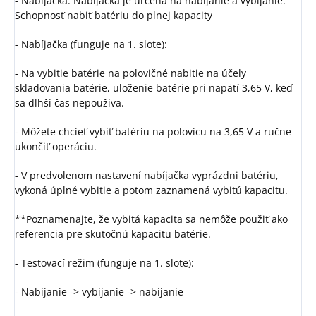
- Nabíjačka: Nabíjačka je určená na nabíjanie a vybíjanie:
Schopnosť nabiť batériu do plnej kapacity
- Nabíjačka (funguje na 1. slote):
- Na vybitie batérie na polovičné nabitie na účely
skladovania batérie, uloženie batérie pri napätí 3,65 V, keď
sa dlhší čas nepoužíva.
- Môžete chcieť vybiť batériu na polovicu na 3,65 V a ručne
ukončiť operáciu.
- V predvolenom nastavení nabíjačka vyprázdni batériu,
vykoná úplné vybitie a potom zaznamená vybitú kapacitu.
**Poznamenajte, že vybitá kapacita sa nemôže použiť ako
referencia pre skutočnú kapacitu batérie.
- Testovací režim (funguje na 1. slote):
- Nabíjanie -> vybíjanie -> nabíjanie