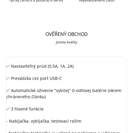
rychlý záruční a pozáruční servis
nepoškozeného zboží
OVĚŘENÝ OBCHOD
jistota kvality
✅ Nastaviteľný prúd (0,5A, 1A, 2A)
✅ Prevádzka cez port USB-C
✅ Automatické oživenie "vybitej" 0-voltovej batérie (okrem
chráneného článku)
✅ 3 hlavné funkcie
- Nabíjačka, vybíjačka, testovací režim