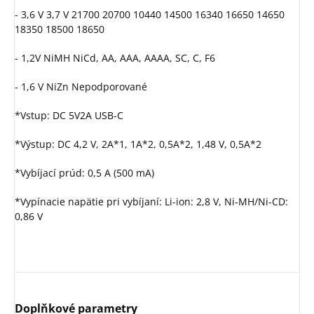
- 3,6 V 3,7 V 21700 20700 10440 14500 16340 16650 14650
18350 18500 18650
- 1,2V NiMH NiCd, AA, AAA, AAAA, SC, C, F6
- 1,6 V NiZn Nepodporované
*Vstup: DC 5V2A USB-C
*Výstup: DC 4,2 V, 2A*1, 1A*2, 0,5A*2, 1,48 V, 0,5A*2
*Vybíjací prúd: 0,5 A (500 mA)
*Vypínacie napätie pri vybíjaní: Li-ion: 2,8 V, Ni-MH/Ni-CD:
0,86 V
Doplňkové parametry