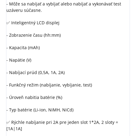
- Môže sa nabíjať a vybíjať alebo nabíjať a vykonávať test
uzáveru súčasne.
✅ Inteligentný LCD displej
- Zobrazenie času (hh:mm)
- Kapacita (mAh)
- Napätie (V)
- Nabíjací prúd (0,5A, 1A, 2A)
- Funkčný režim (nabíjanie, vybíjanie, test)
- Úroveň nabitia batérie (%)
- Typ batérie (Li-ion, NiMH, NiCd)
✅ Rýchle nabíjanie pri 2A pre jeden slot 1*2A, 2 sloty =
[1A|1A]