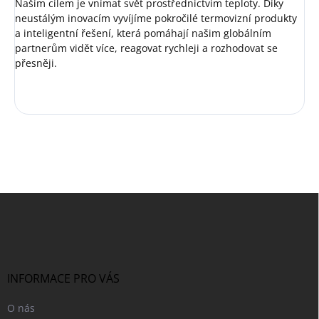
Naším cílem je vnímat svět prostřednictvím teploty. Díky
neustálým inovacím vyvíjíme pokročilé termovizní produkty
a inteligentní řešení, která pomáhají našim globálním
partnerům vidět více, reagovat rychleji a rozhodovat se
přesněji.
Z
á
p
a
t
í
INFORMACE PRO VÁS
O nás