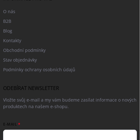
O nás
B2B
Blog
Kontakty
Obchodní podmínky
Stav objednávky
Podmínky ochrany osobních údajů
ODEBÍRAT NEWSLETTER
Vložte svůj e-mail a my vám budeme zasílat informace o nových
produktech na našem e-shopu.
E-MAIL