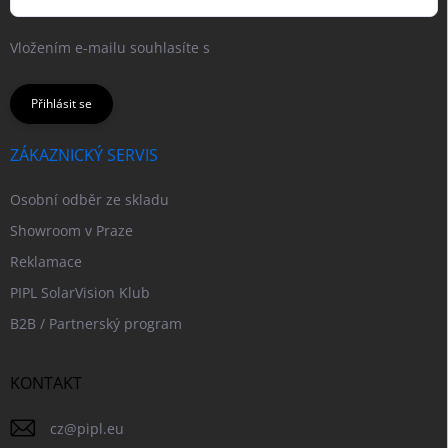
Vložením e-mailu souhlasíte s
podmínkami ochrany osobních
údajů
Přihlásit se
ZÁKAZNICKÝ SERVIS
Osobní odběr ze skladu
Showroom v Praze
Reklamace
PIPL SolarVision Klub
B2B / Partnerský program
KONTAKT
cz
@
pipl.eu