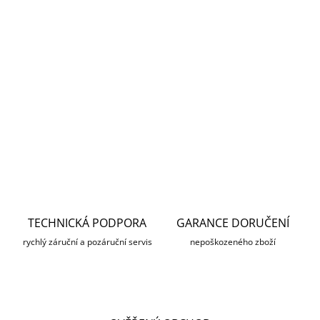
MOŽNOSTI
DORUČENÍ
−
+
Přidat do košíku
DETAILNÍ INFORMACE
ZEPTAT SE
HLÍDAT
TECHNICKÁ PODPORA
GARANCE DORUČENÍ
rychlý záruční a pozáruční servis
nepoškozeného zboží