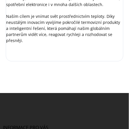
spotřební elektronice i v mnoha dalších oblastech.
Naším cílem je vnímat svět prostřednictvím teploty. Díky
neustálým inovacím vyvíjíme pokročilé termovizní produkty
a inteligentní řešení, která pomáhají našim globálním
partnerům vidět více, reagovat rychleji a rozhodovat se
přesněji.
Z
á
p
a
t
í
INFORMACE PRO VÁS