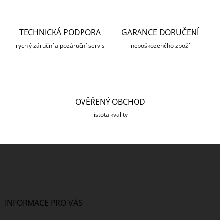
o
í
p
v
r
á
v
TECHNICKÁ PODPORA
GARANCE DORUČENÍ
n
k
í
rychlý záruční a pozáruční servis
nepoškozeného zboží
y
v
ý
p
i
s
OVĚŘENÝ OBCHOD
u
jistota kvality
Z
á
p
a
t
í
INFORMACE PRO VÁS