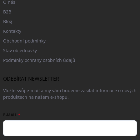
O nás
B2B
Blog
Kontakty
Obchodní podmínky
Stav objednávky
Podmínky ochrany osobních údajů
ODEBÍRAT NEWSLETTER
Vložte svůj e-mail a my vám budeme zasílat informace o nových
produktech na našem e-shopu.
E-MAIL