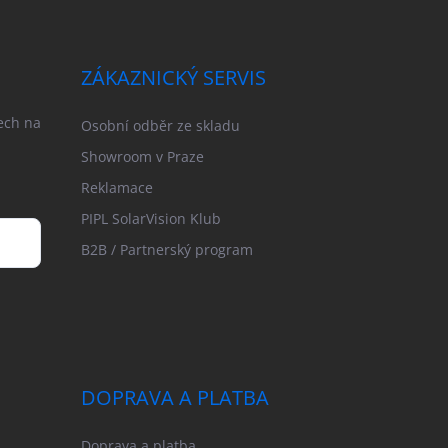
ZÁKAZNICKÝ SERVIS
ech na
Osobní odběr ze skladu
Showroom v Praze
Reklamace
PIPL SolarVision Klub
B2B / Partnerský program
DOPRAVA A PLATBA
Doprava a platba