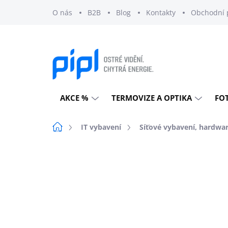
Přejít
O nás
B2B
Blog
Kontakty
Obchodní 
na
obsah
AKCE %
TERMOVIZE A OPTIKA
FO
Domů
IT vybavení
Síťové vybavení, hardwa
Neohodnoceno
Podrobnosti h