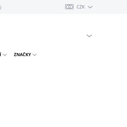
CZK
jů
PRÁZDNÝ KOŠÍK
NÁKUPNÍ
KOŠÍK
Í
ZNAČKY
PNÉ