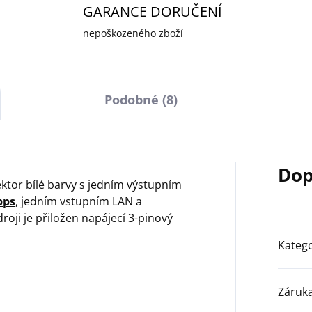
GARANCE DORUČENÍ
nepoškozeného zboží
Podobné (8)
Dop
ektor bílé barvy s jedním výstupním
bps
, jedním vstupním LAN a
droji je přiložen napájecí 3-pinový
Katego
Záruk