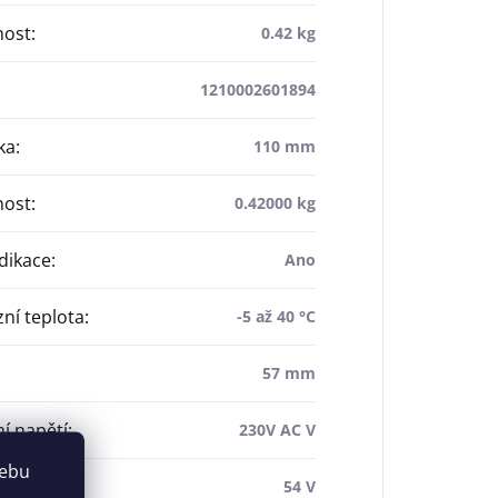
ost
:
0.42 kg
1210002601894
ka
:
110 mm
ost
:
0.42000 kg
dikace
:
Ano
ní teplota
:
-5 až 40 °C
57 mm
í napětí
:
230V AC V
webu
ní napětí
:
54 V