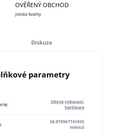
OVĚŘENÝ OBCHOD
jistota kvality
Diskuze
lňkové parametry
Síťové vybavení,
rie
:
hardware
58.870967741935
a
:
měsíců