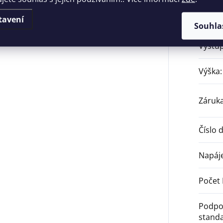
tavení
Výstu
Souhla
Výstup
Výška
:
Záruk
Číslo 
Napáje
Počet 
Podpo
stand