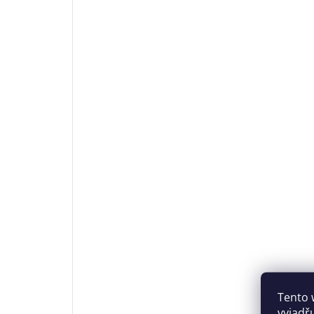
Tento 
vyjadř