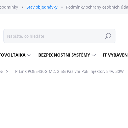
podmínky
Stav objednávky
Podmínky ochrany osobních úda
Hledat
TOVOLTAIKA
BEZPEČNOSTNÍ SYSTÉMY
IT VYBAVEN
re
TP-Link POE5430G-M2, 2.5G Pasivní PoE injektor, 54V, 30W
odnocení
ZNAČKA:
TP-LINK
649 Kč
536 Kč bez DPH
Měrná
MOMENTÁLNĚ NEDOSTU