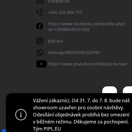
cz
@
pipl.eu
+420 226 886 715
https://www.facebook.com/profile.php?
id=100088049251502
pipl.eu/
message/B65GXSRUJ2EFB1
https://www.youtube.com/@pipl.europe
Vážení zákazníci, Od 31. 7. do 7. 8. bude náš
showroom uzavřen pro osobní návštěvy.
Odesílání objednávek probíhá bez omezení
Copyright 2026
Pipl EU
. Všechna práva vyhrazena.
v běžném režimu. Děkujeme za pochopení.
Tým PIPL.EU