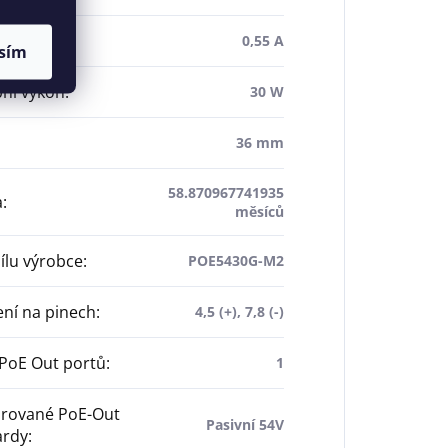
pní proud
:
0,55 A
sím
ní výkon
:
30 W
36 mm
58.870967741935
a
:
měsíců
dílu výrobce
:
POE5430G-M2
ní na pinech
:
4,5 (+), 7,8 (-)
PoE Out portů
:
1
rované PoE-Out
Pasivní 54V
ardy
: