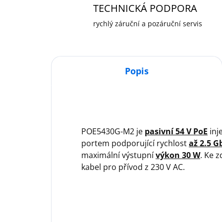
TECHNICKÁ PODPORA
rychlý záruční a pozáruční servis
Popis
POE5430G-M2 je
pasivní 54 V PoE
inj
portem podporující rychlost
až 2.5 G
maximální výstupní
výkon 30 W
. Ke z
kabel pro přívod z 230 V AC.