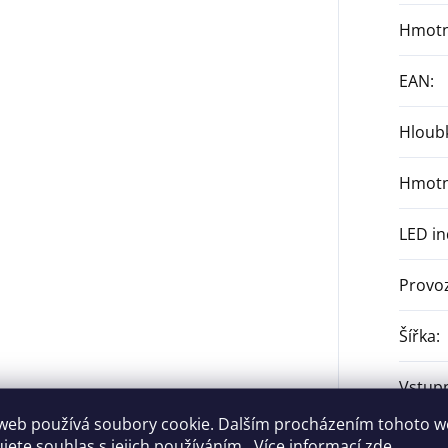
Hmotn
EAN
:
Hloub
Hmotn
LED in
Provoz
Šířka
:
Vstupn
web používá soubory cookie. Dalším procházením tohoto 
Výstup
ujete souhlas s jejich používáním.. Více informací
zde
.