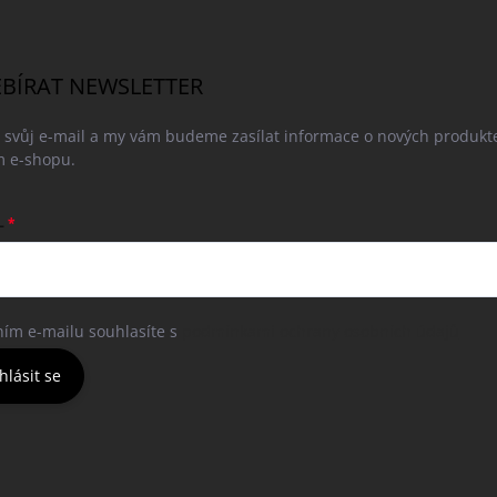
BÍRAT NEWSLETTER
e svůj e-mail a my vám budeme zasílat informace o nových produkt
 e-shopu.
L
ním e-mailu souhlasíte s
podmínkami ochrany osobních údajů
hlásit se