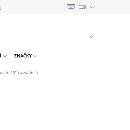
CZK
jů
PRÁZDNÝ KOŠÍK
NÁKUPNÍ
KOŠÍK
Í
ZNAČKY
áž do 19" rozvaděčů
PNÉ