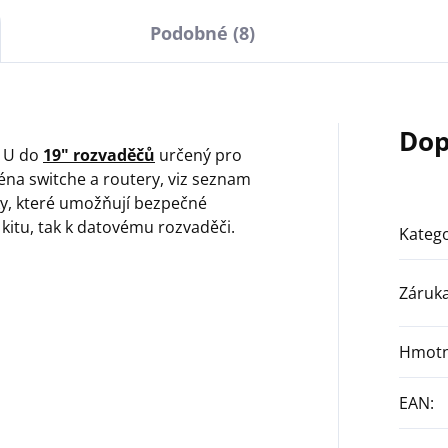
Podobné (8)
Dop
 1U do
19" rozvaděčů
určený pro
éna switche a routery, viz seznam
ky, které umožňují bezpečné
kitu, tak k datovému rozvaděči.
Katego
Záruk
Hmotn
EAN
: