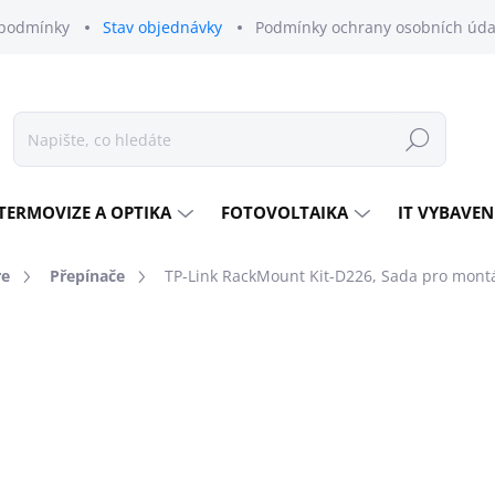
podmínky
Stav objednávky
Podmínky ochrany osobních úda
Hledat
TERMOVIZE A OPTIKA
FOTOVOLTAIKA
IT VYBAVEN
re
Přepínače
TP-Link RackMount Kit-D226, Sada pro mont
odnocení
ZNAČKA:
TP-LINK
206 Kč
170 Kč bez DPH
Měrná
MOMENTÁLNĚ NEDOSTU