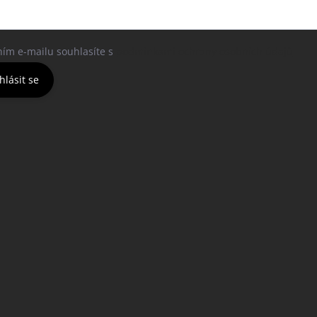
ním e-mailu souhlasíte s
podmínkami ochrany osobních údajů
hlásit se