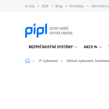
Přejít
O nás
B2B
Blog
Kontakty
Obchodní 
na
obsah
BEZPEČNOSTNÍ SYSTÉMY
AKCE %
Domů
IT vybavení
Síťové vybavení, hardwa
Neohodnoceno
Podrobnosti h