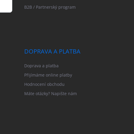
B2B / Partnerský program
DOPRAVA A PLATBA
Doprava a platba
Přijímáme online platby
Hodnocení obchodu
Máte otázky? Napište nám