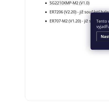
SG2210XMP-M2 (V1.0)
ER7206 (V2.20) - již součástí bale
ER707-M2 (V1.20) - již součástí b
Tento 
vyjadř
Nas