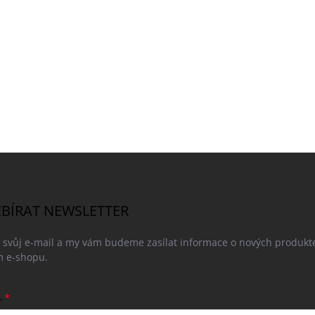
BÍRAT NEWSLETTER
e svůj e-mail a my vám budeme zasílat informace o nových produkt
 e-shopu.
L