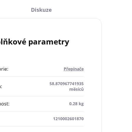
Diskuze
lňkové parametry
rie
:
Přepínače
58.870967741935
a
:
měsíců
ost
:
0.28 kg
1210002601870