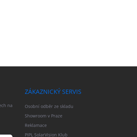
ZÁKAZNICKÝ SERVIS
ech na
Osobní odběr ze skladu
Showroom v Praze
Reklamace
PIPL SolarVision Klub