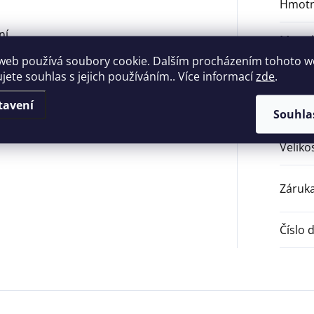
Hmotn
ní
Materi
alení
web používá soubory cookie. Dalším procházením tohoto 
Použit
ujete souhlas s jejich používáním.. Více informací
zde
.
tavení
Prove
Souhla
Veliko
Záruk
Číslo 