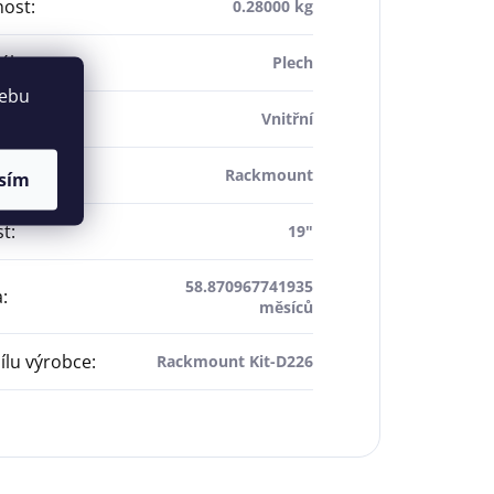
ost
:
0.28000 kg
ál
:
Plech
webu
í
:
Vnitřní
dení
:
Rackmount
sím
st
:
19"
58.870967741935
a
:
měsíců
dílu výrobce
:
Rackmount Kit-D226