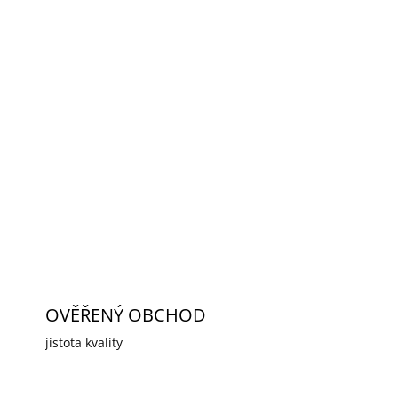
í s výškou 1U do 19" rozvaděčů určený pro
-Link, zejména switche a routery, viz seznam
ovněž šroubky, které umožňují bezpečné
ZEPTAT SE
HLÍDAT
OVĚŘENÝ OBCHOD
jistota kvality