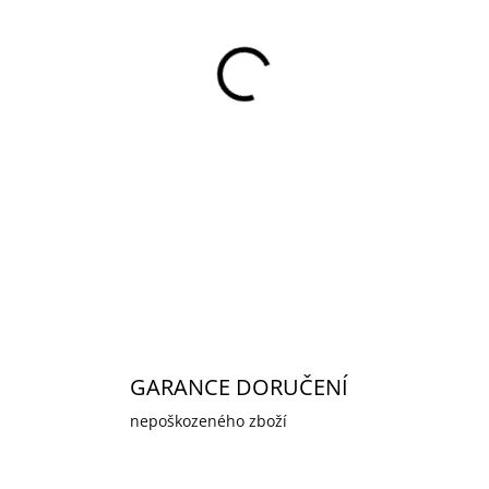
cena:
MOŽNOSTI DORUČENÍ
Náhradní kit rackmount uš
vybrané zařízení značky TP
níže. Součástí kitu jsou r
DETAILNÍ INFORMACE
GARANCE DORUČENÍ
nepoškozeného zboží